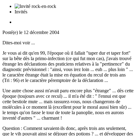
Invités
Posté(e)
le 12 décembre 2004
Dites-moi voir ...
Je vous ai dit qu'en 99, l'époque où il fallait "taper dur et taper fort"
sur la bête dès la primo-infection (ce qui fut mon cas), j'avais trouvé
étrange les déclarations des praticiens relatives à la "pertinence" du
diagnostic prévisionnel : "ainsi, vous irez loin ... euh ... plus loin " ...
le caractère étrange était la mise en équation du recul de trois ans
(Tri : 96) et le caractère péremptoire de la déclaration ...
Une autre chose aussi m'avait paru encore plus "étrange" ... dès cette
époque (toujours avec ce recul) ... il m'a été dit : " l'ennui est que
cette bestiole mute ... mais rassurez-vous, nous changerons de
molécules à ce moment là (excellent pour le moral aussi bien sûr) ...
le temps qu'on fasse le tour de toute la panoplie, nous en aurons
inventé d'autres " ... charmant !
Question : Comment savaient-ils donc, après trois ans seulement,
que le vih pouvait ainsi se déjouer des potions ? ... et développer des