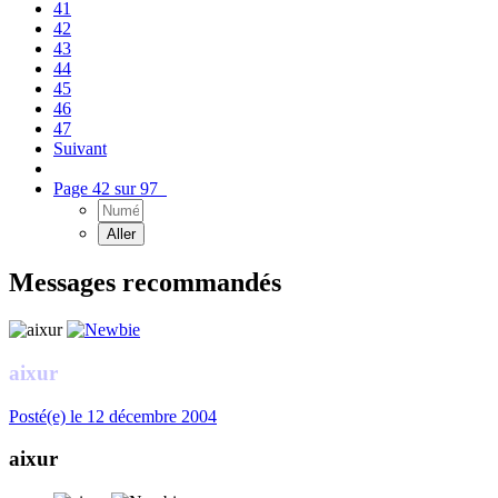
41
42
43
44
45
46
47
Suivant
Page 42 sur 97
Messages recommandés
aixur
Posté(e)
le 12 décembre 2004
aixur