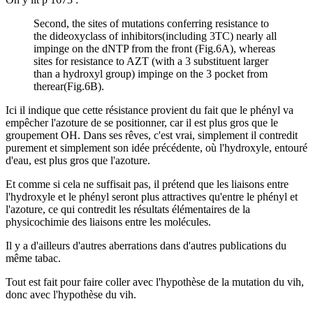
Second, the sites of mutations conferring resistance to
the dideoxyclass of inhibitors(including 3TC) nearly all
impinge on the dNTP from the front (Fig.6A), whereas
sites for resistance to AZT (with a 3 substituent larger
than a hydroxyl group) impinge on the 3 pocket from
therear(Fig.6B).
Ici il indique que cette résistance provient du fait que le phényl va
empêcher l'azoture de se positionner, car il est plus gros que le
groupement OH. Dans ses rêves, c'est vrai, simplement il contredit
purement et simplement son idée précédente, où l'hydroxyle, entouré
d'eau, est plus gros que l'azoture.
Et comme si cela ne suffisait pas, il prétend que les liaisons entre
l'hydroxyle et le phényl seront plus attractives qu'entre le phényl et
l'azoture, ce qui contredit les résultats élémentaires de la
physicochimie des liaisons entre les molécules.
Il y a d'ailleurs d'autres aberrations dans d'autres publications du
même tabac.
Tout est fait pour faire coller avec l'hypothèse de la mutation du vih,
donc avec l'hypothèse du vih.