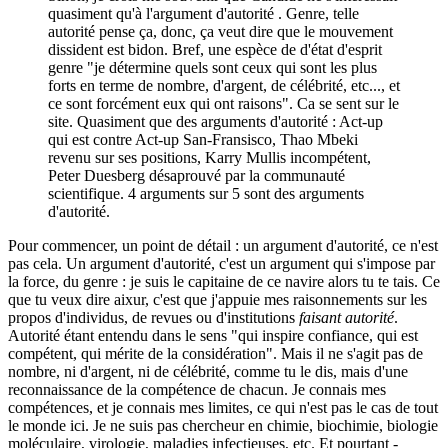
quasiment qu'à l'argument d'autorité . Genre, telle
autorité pense ça, donc, ça veut dire que le mouvement
dissident est bidon. Bref, une espèce de d'état d'esprit
genre "je détermine quels sont ceux qui sont les plus
forts en terme de nombre, d'argent, de célébrité, etc..., et
ce sont forcément eux qui ont raisons". Ca se sent sur le
site. Quasiment que des arguments d'autorité : Act-up
qui est contre Act-up San-Fransisco, Thao Mbeki
revenu sur ses positions, Karry Mullis incompétent,
Peter Duesberg désaprouvé par la communauté
scientifique. 4 arguments sur 5 sont des arguments
d'autorité.
Pour commencer, un point de détail : un argument d'autorité, ce n'est
pas cela. Un argument d'autorité, c'est un argument qui s'impose par
la force, du genre : je suis le capitaine de ce navire alors tu te tais. Ce
que tu veux dire aixur, c'est que j'appuie mes raisonnements sur les
propos d'individus, de revues ou d'institutions
faisant autorité
.
Autorité étant entendu dans le sens "qui inspire confiance, qui est
compétent, qui mérite de la considération". Mais il ne s'agit pas de
nombre, ni d'argent, ni de célébrité, comme tu le dis, mais d'une
reconnaissance de la compétence de chacun. Je connais mes
compétences, et je connais mes limites, ce qui n'est pas le cas de tout
le monde ici. Je ne suis pas chercheur en chimie, biochimie, biologie
moléculaire, virologie, maladies infectieuses, etc. Et pourtant -