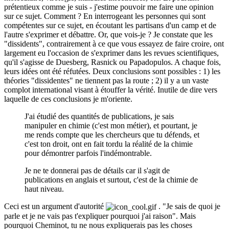
prétentieux comme je suis - j'estime pouvoir me faire une opinion
sur ce sujet. Comment ? En interrogeant les personnes qui sont
compétentes sur ce sujet, en écoutant les partisans d'un camp et de
l'autre s'exprimer et débattre. Or, que vois-je ? Je constate que les
"dissidents", contrairement à ce que vous essayez de faire croire, ont
largement eu l'occasion de s'exprimer dans les revues scientifiques,
qu'il s'agisse de Duesberg, Rasnick ou Papadopulos. A chaque fois,
leurs idées ont été réfutées. Deux conclusions sont possibles : 1) les
théories "dissidentes" ne tiennent pas la route ; 2) il y a un vaste
complot international visant à étouffer la vérité. Inutile de dire vers
laquelle de ces conclusions je m'oriente.
J'ai étudié des quantités de publications, je sais
manipuler en chimie (c'est mon métier), et pourtant, je
me rends compte que les chercheurs que tu défends, et
c'est ton droit, ont en fait tordu la réalité de la chimie
pour démontrer parfois l'indémontrable.
Je ne te donnerai pas de détails car il s'agit de
publications en anglais et surtout, c'est de la chimie de
haut niveau.
Ceci est un argument d'autorité
. "Je sais de quoi je
parle et je ne vais pas t'expliquer pourquoi j'ai raison". Mais
pourquoi Cheminot, tu ne nous expliquerais pas les choses