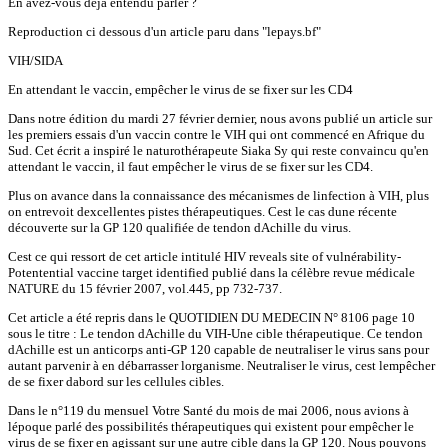
En avez-vous déjà entendu parler ?
Reproduction ci dessous d'un article paru dans "lepays.bf"
VIH/SIDA
En attendant le vaccin, empêcher le virus de se fixer sur les CD4
Dans notre édition du mardi 27 février dernier, nous avons publié un article sur
les premiers essais d'un vaccin contre le VIH qui ont commencé en Afrique du
Sud. Cet écrit a inspiré le naturothérapeute Siaka Sy qui reste convaincu qu'en
attendant le vaccin, il faut empêcher le virus de se fixer sur les CD4.
Plus on avance dans la connaissance des mécanismes de linfection à VIH, plus
on entrevoit dexcellentes pistes thérapeutiques. Cest le cas dune récente
découverte sur la GP 120 qualifiée de tendon dAchille du virus.
Cest ce qui ressort de cet article intitulé HIV reveals site of vulnérability-
Potentential vaccine target identified publié dans la célèbre revue médicale
NATURE du 15 février 2007, vol.445, pp 732-737.
Cet article a été repris dans le QUOTIDIEN DU MEDECIN N° 8106 page 10
sous le titre : Le tendon dAchille du VIH-Une cible thérapeutique. Ce tendon
dAchille est un anticorps anti-GP 120 capable de neutraliser le virus sans pour
autant parvenir à en débarrasser lorganisme. Neutraliser le virus, cest lempêcher
de se fixer dabord sur les cellules cibles.
Dans le n°119 du mensuel Votre Santé du mois de mai 2006, nous avions à
lépoque parlé des possibilités thérapeutiques qui existent pour empêcher le
virus de se fixer en agissant sur une autre cible dans la GP 120. Nous pouvons