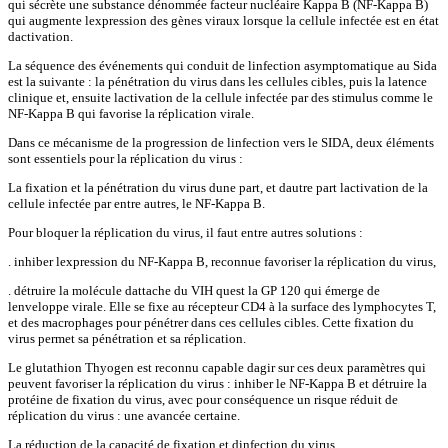
qui sécrète une substance dénommée facteur nucléaire Kappa B (NF-Kappa B)
qui augmente lexpression des gènes viraux lorsque la cellule infectée est en état
dactivation.
La séquence des événements qui conduit de linfection asymptomatique au Sida
est la suivante : la pénétration du virus dans les cellules cibles, puis la latence
clinique et, ensuite lactivation de la cellule infectée par des stimulus comme le
NF-Kappa B qui favorise la réplication virale.
Dans ce mécanisme de la progression de linfection vers le SIDA, deux éléments
sont essentiels pour la réplication du virus :
La fixation et la pénétration du virus dune part, et dautre part lactivation de la
cellule infectée par entre autres, le NF-Kappa B.
Pour bloquer la réplication du virus, il faut entre autres solutions :
. inhiber lexpression du NF-Kappa B, reconnue favoriser la réplication du virus,
. détruire la molécule dattache du VIH quest la GP 120 qui émerge de
lenveloppe virale. Elle se fixe au récepteur CD4 à la surface des lymphocytes T,
et des macrophages pour pénétrer dans ces cellules cibles. Cette fixation du
virus permet sa pénétration et sa réplication.
Le glutathion Thyogen est reconnu capable dagir sur ces deux paramètres qui
peuvent favoriser la réplication du virus : inhiber le NF-Kappa B et détruire la
protéine de fixation du virus, avec pour conséquence un risque réduit de
réplication du virus : une avancée certaine.
La réduction de la capacité de fixation et dinfection du virus