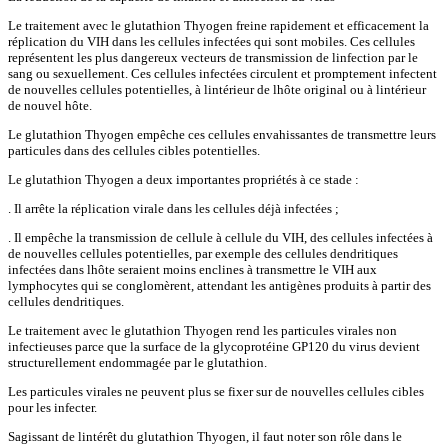
Le traitement avec le glutathion Thyogen freine rapidement et efficacement la
réplication du VIH dans les cellules infectées qui sont mobiles. Ces cellules
représentent les plus dangereux vecteurs de transmission de linfection par le
sang ou sexuellement. Ces cellules infectées circulent et promptement infectent
de nouvelles cellules potentielles, à lintérieur de lhôte original ou à lintérieur
de nouvel hôte.
Le glutathion Thyogen empêche ces cellules envahissantes de transmettre leurs
particules dans des cellules cibles potentielles.
Le glutathion Thyogen a deux importantes propriétés à ce stade :
. Il arrête la réplication virale dans les cellules déjà infectées ;
. Il empêche la transmission de cellule à cellule du VIH, des cellules infectées à
de nouvelles cellules potentielles, par exemple des cellules dendritiques
infectées dans lhôte seraient moins enclines à transmettre le VIH aux
lymphocytes qui se conglomèrent, attendant les antigènes produits à partir des
cellules dendritiques.
Le traitement avec le glutathion Thyogen rend les particules virales non
infectieuses parce que la surface de la glycoprotéine GP120 du virus devient
structurellement endommagée par le glutathion.
Les particules virales ne peuvent plus se fixer sur de nouvelles cellules cibles
pour les infecter.
Sagissant de lintérêt du glutathion Thyogen, il faut noter son rôle dans le