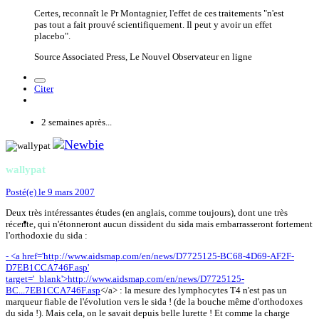
Certes, reconnaît le Pr Montagnier, l'effet de ces traitements "n'est
pas tout a fait prouvé scientifiquement. Il peut y avoir un effet
placebo".
Source Associated Press, Le Nouvel Observateur en ligne
Citer
2 semaines après...
wallypat
Posté(e)
le 9 mars 2007
Deux très intéressantes études (en anglais, comme toujours), dont une très
récente, qui n'étonneront aucun dissident du sida mais embarrasseront fortement
l'orthodoxie du sida :
- <a href='http://www.aidsmap.com/en/news/D7725125-BC68-4D69-AF2F-
D7EB1CCA746F.asp'
target='_blank'>http://www.aidsmap.com/en/news/D7725125-
BC...7EB1CCA746F.asp
</a> : la mesure des lymphocytes T4 n'est pas un
marqueur fiable de l'évolution vers le sida ! (de la bouche même d'orthodoxes
du sida !). Mais cela, on le savait depuis belle lurette ! Et comme la charge