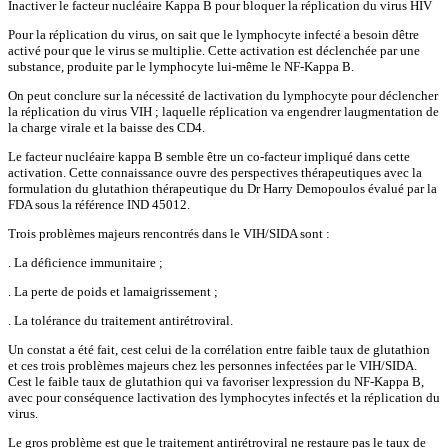
Inactiver le facteur nucléaire Kappa B pour bloquer la réplication du virus HIV
Pour la réplication du virus, on sait que le lymphocyte infecté a besoin dêtre
activé pour que le virus se multiplie. Cette activation est déclenchée par une
substance, produite par le lymphocyte lui-même le NF-Kappa B.
On peut conclure sur la nécessité de lactivation du lymphocyte pour déclencher
la réplication du virus VIH ; laquelle réplication va engendrer laugmentation de
la charge virale et la baisse des CD4.
Le facteur nucléaire kappa B semble être un co-facteur impliqué dans cette
activation. Cette connaissance ouvre des perspectives thérapeutiques avec la
formulation du glutathion thérapeutique du Dr Harry Demopoulos évalué par la
FDA sous la référence IND 45012.
Trois problèmes majeurs rencontrés dans le VIH/SIDA sont :
. La déficience immunitaire ;
. La perte de poids et lamaigrissement ;
. La tolérance du traitement antirétroviral.
Un constat a été fait, cest celui de la corrélation entre faible taux de glutathion
et ces trois problèmes majeurs chez les personnes infectées par le VIH/SIDA.
Cest le faible taux de glutathion qui va favoriser lexpression du NF-Kappa B,
avec pour conséquence lactivation des lymphocytes infectés et la réplication du
virus.
Le gros problème est que le traitement antirétroviral ne restaure pas le taux de