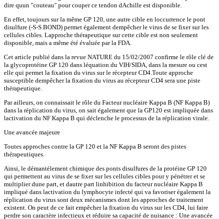
dire quun "couteau" pour couper ce tendon dAchille est disponible.
En effet, toujours sur la même GP 120, une autre cible en loccurrence le pont
disulfure (-S-S BOND) permet également dempêcher le virus de se fixer sur les
cellules cibles. Lapproche thérapeutique sur cette cible est non seulement
disponible, mais a même été évaluée par la FDA.
Cet article publié dans la revue NATURE du 15/02/2007 confirme le rôle clé de
la glycoprotéine GP 120 dans léquation du VIH/SIDA, dans la mesure ou cest
elle qui permet la fixation du virus sur le récepteur CD4.Toute approche
susceptible dempêcher la fixation du virus au récepteur CD4 sera une piste
thérapeutique.
Par ailleurs, on connaissait le rôle du Facteur nucléaire Kappa B (NF Kappa B)
dans la réplication du virus, on sait également que la GP120 est impliquée dans
lactivation du NF Kappa B qui déclenche le processus de la réplication virale.
Une avancée majeure
Toutes approches contre la GP 120 et la NF Kappa B seront des pistes
thérapeutiques.
Ainsi, le démantèlement chimique des ponts disulfures de la protéine GP 120
qui permettent au virus de se fixer sur les cellules cibles pour y pénétrer et se
multiplier dune part, et dautre part linhibition du facteur nucléaire Kappa B
impliqué dans lactivation du lymphocyte infecté qui va favoriser également la
réplication du virus sont deux mécanismes dont les approches de traitement
existent. On peut de ce fait empêcher la fixation du virus sur les CD4, lui faire
perdre son caractère infectieux et réduire sa capacité de nuisance : Une avancée