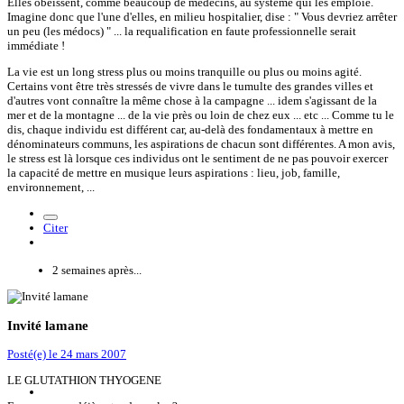
Elles obéissent, comme beaucoup de médecins, au système qui les emploie.
Imagine donc que l'une d'elles, en milieu hospitalier, dise : " Vous devriez arrêter
un peu (les médocs) " ... la requalification en faute professionnelle serait
immédiate !
La vie est un long stress plus ou moins tranquille ou plus ou moins agité.
Certains vont être très stressés de vivre dans le tumulte des grandes villes et
d'autres vont connaître la même chose à la campagne ... idem s'agissant de la
mer et de la montagne ... de la vie près ou loin de chez eux ... etc ... Comme tu le
dis, chaque individu est différent car, au-delà des fondamentaux à mettre en
dénominateurs communs, les aspirations de chacun sont différentes. A mon avis,
le stress est là lorsque ces individus ont le sentiment de ne pas pouvoir exercer
la capacité de mettre en musique leurs aspirations : lieu, job, famille,
environnement, ...
Citer
2 semaines après...
Invité lamane
Posté(e)
le 24 mars 2007
LE GLUTATHION THYOGENE