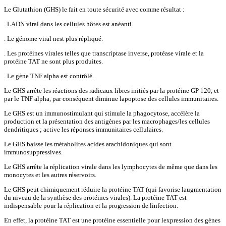
Le Glutathion (GHS) le fait en toute sécurité avec comme résultat :
. LADN viral dans les cellules hôtes est anéanti.
. Le génome viral nest plus répliqué.
. Les protéines virales telles que transcriptase inverse, protéase virale et la
protéine TAT ne sont plus produites.
. Le gène TNF alpha est contrôlé.
Le GHS arrête les réactions des radicaux libres initiés par la protéine GP 120, et
par le TNF alpha, par conséquent diminue lapoptose des cellules immunitaires.
Le GHS est un immunostimulant qui stimule la phagocytose, accélère la
production et la présentation des antigènes par les macrophages/les cellules
dendritiques ; active les réponses immunitaires cellulaires.
Le GHS baisse les métabolites acides arachidoniques qui sont
immunosuppressives.
Le GHS arrête la réplication virale dans les lymphocytes de même que dans les
monocytes et les autres réservoirs.
Le GHS peut chimiquement réduire la protéine TAT (qui favorise laugmentation
du niveau de la synthèse des protéines virales). La protéine TAT est
indispensable pour la réplication et la progression de linfection.
En effet, la protéine TAT est une protéine essentielle pour lexpression des gènes