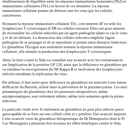
rétablissement de léquilibre entre les réponses immunitaires humorales (Th2) et
immunitaires cellulaires (Th1) en faveur de ces dernières. La réponse
immunitaire cellulaire permet de détruire tant les virus que les cellules
cancéreuses.
Restaurer la réponse immunitaire cellulaire Th1, cest remettre â€˜en selle les
lymphocytes T cytotoxiques (CD8 ou cellules tueuses). Elles ont pour mission
de reconnaître les cellules infectées par un agent pathogène (dans ce cas le virus
), et de les détruire. La destruction des cellules infectées empêche lagent
pathogène de se propager et de se reproduire et permet ainsi denrayer linfection.
Le glutathion Thyogen non seulement restaure la réponse immunitaire
cellulaire, elle stimule la production des lymphocytes T cytotoxiques.
Ainsi, la lutte contre le Sida va connaître une avancée avec les connaissances
sur limplication de la protéine GP 120, ainsi que la déficience en glutathion qui
va entraîner la sur-expression du NF-Kappa B et lactivation des lymphocytes
infectés entraînant la réplication du virus.
Par ailleurs, il faut noter qune déficience en glutathion est associée à une baisse
defficacité du Bactrim, utilisé dans la prévention de la pneumocystose. Les taux
plasmatiques du glutathion chez les personnes séropositives, même
asymptomatiques, sont nettement réduits, même trois semaines après la primo-
infection.
La particule virale avec le traitement au glutathion ne peut plus infecter parce
quincapable de se fixer sur une cellule cible et y pénétrer. Une avancée majeure.
Cette avancée vient du glutathion thérapeutique du Dr Demopoulos dont le Pr
Luc Montagnier a plusieurs fois reconnu les effets bénéfiques contre le Sida.