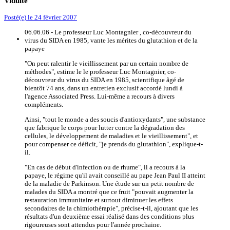
Viduité
Posté(e)
le 24 février 2007
06.06.06 - Le professeur Luc Montagnier , co-découvreur du
virus du SIDA en 1985, vante les mérites du glutathion et de la
papaye
"On peut ralentir le vieillissement par un certain nombre de
méthodes", estime le le professeur Luc Montagnier, co-
découvreur du virus du SIDA en 1985, scientifique âgé de
bientôt 74 ans, dans un entretien exclusif accordé lundi à
l'agence Associated Press. Lui-même a recours à divers
compléments.
Ainsi, "tout le monde a des soucis d'antioxydants", une substance
que fabrique le corps pour lutter contre la dégradation des
cellules, le développement de maladies et le vieillissement", et
pour compenser ce déficit, "je prends du glutathion", explique-t-
il.
"En cas de début d'infection ou de rhume", il a recours à la
papaye, le régime qu'il avait conseillé au pape Jean Paul II atteint
de la maladie de Parkinson. Une étude sur un petit nombre de
malades du SIDA a montré que ce fruit "pouvait augmenter la
restauration immunitaire et surtout diminuer les effets
secondaires de la chimiothérapie", précise-t-il, ajoutant que les
résultats d'un deuxième essai réalisé dans des conditions plus
rigoureuses sont attendus pour l'année prochaine.