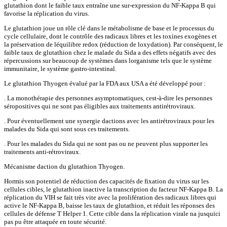
glutathion dont le faible taux entraîne une sur-expression du NF-Kappa B qui
favorise la réplication du virus.
Le glutathion joue un rôle clé dans le métabolisme de base et le processus du
cycle cellulaire, dont le contrôle des radicaux libres et les toxines exogènes et
la préservation de léquilibre redox (réduction de loxydation). Par conséquent, le
faible taux de glutathion chez le malade du Sida a des effets négatifs avec des
répercussions sur beaucoup de systèmes dans lorganisme tels que le système
immunitaire, le système gastro-intestinal.
Le glutathion Thyogen évalué par la FDA aux USA a été développé pour :
. La monothérapie des personnes asymptomatiques, cest-à-dire les personnes
séropositives qui ne sont pas éligibles aux traitements antirétroviraux.
. Pour éventuellement une synergie dactions avec les antirétroviraux pour les
malades du Sida qui sont sous ces traitements.
. Pour les malades du Sida qui ne sont pas ou ne peuvent plus supporter les
traitements anti-rétroviraux.
Mécanisme daction du glutathion Thyogen.
Hormis son potentiel de réduction des capacités de fixation du virus sur les
cellules cibles, le glutathion inactive la transcription du facteur NF-Kappa B. La
réplication du VIH se fait très vite avec la prolifération des radicaux libres qui
active le NF-Kappa B, baisse les taux de glutathion, et réduit les réponses des
cellules de défense T Helper 1. Cette cible dans la réplication virale na jusquici
pas pu être attaquée en toute sécurité.