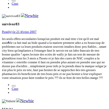
Citer
survivor83
Posté(e)
le 21 février 2007
les seuls effets secondaires lorsqu'un produit est mal titre c'est qu'il est mal
assimile ca fait mal au bide quand a la matiere premiere arko a eu beaucoup de
problemes sur ca leurs produits etaient souvent irradies donc peu fiables....smart
city bien qu'implantes a l'etranger faut le savoir est un labo francais de tres
bonne qualite ! apres lecture des ecrits de wally je fais un test de mesure de
glutathion tous les 3 mois a l'hosto et je fais des cures de NAC couples a la
vitamine c esterifie comme il faut en prendre plus autant en prendre une qui ne
donne pas d'acidite....simplement pour info je la prends dans la marque solgar je
n'ai plus le prix en tete, faut pas hesiter de se rapprocher des tres grosses
pharmacies ils beneficient de tres bons prix et ne pas hesiter a leur expliquer
votre situation pour faire tomber le prix !!!! ils se font de tres belles marge !!!!
Citer