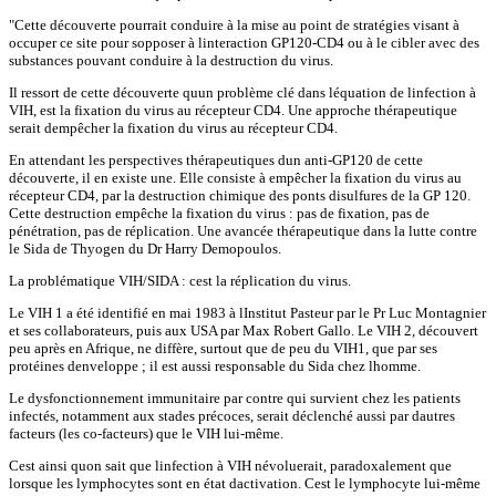
"Cette découverte pourrait conduire à la mise au point de stratégies visant à
occuper ce site pour sopposer à linteraction GP120-CD4 ou à le cibler avec des
substances pouvant conduire à la destruction du virus.
Il ressort de cette découverte quun problème clé dans léquation de linfection à
VIH, est la fixation du virus au récepteur CD4. Une approche thérapeutique
serait dempêcher la fixation du virus au récepteur CD4.
En attendant les perspectives thérapeutiques dun anti-GP120 de cette
découverte, il en existe une. Elle consiste à empêcher la fixation du virus au
récepteur CD4, par la destruction chimique des ponts disulfures de la GP 120.
Cette destruction empêche la fixation du virus : pas de fixation, pas de
pénétration, pas de réplication. Une avancée thérapeutique dans la lutte contre
le Sida de Thyogen du Dr Harry Demopoulos.
La problématique VIH/SIDA : cest la réplication du virus.
Le VIH 1 a été identifié en mai 1983 à lInstitut Pasteur par le Pr Luc Montagnier
et ses collaborateurs, puis aux USA par Max Robert Gallo. Le VIH 2, découvert
peu après en Afrique, ne diffère, surtout que de peu du VIH1, que par ses
protéines denveloppe ; il est aussi responsable du Sida chez lhomme.
Le dysfonctionnement immunitaire par contre qui survient chez les patients
infectés, notamment aux stades précoces, serait déclenché aussi par dautres
facteurs (les co-facteurs) que le VIH lui-même.
Cest ainsi quon sait que linfection à VIH névoluerait, paradoxalement que
lorsque les lymphocytes sont en état dactivation. Cest le lymphocyte lui-même