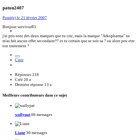
patou2407
Posté(e)
le 21 février 2007
Bonjour survivor83
j'ai pris note des deux marques que tu cite, mais la marque "Arkopharma" ne
m'as fait aucun effet secondaire!!! es tu certain que se soit sa ? ou alors peu etre
ton traitement ?
Citer
Réponses
218
Créé
20 a
Dernière réponse
13 a
Meilleurs contributeurs dans ce sujet
wallypat
66 messages
Liane
30 messages