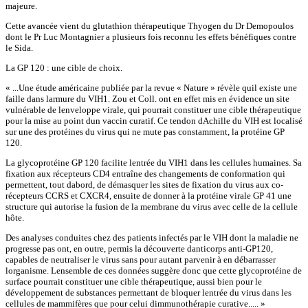
majeure.
Cette avancée vient du glutathion thérapeutique Thyogen du Dr Demopoulos
dont le Pr Luc Montagnier a plusieurs fois reconnu les effets bénéfiques contre
le Sida.
La GP 120 : une cible de choix.
« ...Une étude américaine publiée par la revue « Nature » révèle quil existe une
faille dans larmure du VIH1. Zou et Coll. ont en effet mis en évidence un site
vulnérable de lenveloppe virale, qui pourrait constituer une cible thérapeutique
pour la mise au point dun vaccin curatif. Ce tendon dAchille du VIH est localisé
sur une des protéines du virus qui ne mute pas constamment, la protéine GP
120.
La glycoprotéine GP 120 facilite lentrée du VIH1 dans les cellules humaines. Sa
fixation aux récepteurs CD4 entraîne des changements de conformation qui
permettent, tout dabord, de démasquer les sites de fixation du virus aux co-
récepteurs CCRS et CXCR4, ensuite de donner à la protéine virale GP 41 une
structure qui autorise la fusion de la membrane du virus avec celle de la cellule
hôte.
Des analyses conduites chez des patients infectés par le VIH dont la maladie ne
progresse pas ont, en outre, permis la découverte danticorps anti-GP120,
capables de neutraliser le virus sans pour autant parvenir à en débarrasser
lorganisme. Lensemble de ces données suggère donc que cette glycoprotéine de
surface pourrait constituer une cible thérapeutique, aussi bien pour le
développement de substances permettant de bloquer lentrée du virus dans les
cellules de mammifères que pour celui dimmunothérapie curative..... »