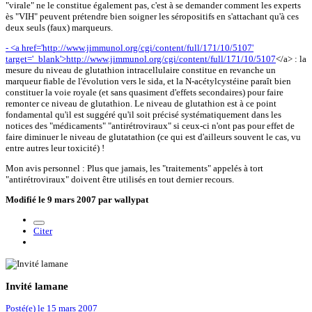
"virale" ne le constitue également pas, c'est à se demander comment les experts
ès "VIH" peuvent prétendre bien soigner les séropositifs en s'attachant qu'à ces
deux seuls (faux) marqueurs.
- <a href='http://www.jimmunol.org/cgi/content/full/171/10/5107'
target='_blank'>http://www.jimmunol.org/cgi/content/full/171/10/5107
</a> : la
mesure du niveau de glutathion intracellulaire constitue en revanche un
marqueur fiable de l'évolution vers le sida, et la N-acétylcystéine paraît bien
constituer la voie royale (et sans quasiment d'effets secondaires) pour faire
remonter ce niveau de glutathion. Le niveau de glutathion est à ce point
fondamental qu'il est suggéré qu'il soit précisé systématiquement dans les
notices des "médicaments" "antirétroviraux" si ceux-ci n'ont pas pour effet de
faire diminuer le niveau de glutatathion (ce qui est d'ailleurs souvent le cas, vu
entre autres leur toxicité) !
Mon avis personnel : Plus que jamais, les "traitements" appelés à tort
"antirétroviraux" doivent être utilisés en tout dernier recours.
Modifié
le 9 mars 2007
par wallypat
Citer
Invité lamane
Posté(e)
le 15 mars 2007