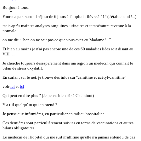
Bonjour à tous,
Pour ma part second séjour de 6 jours à l'hopital : fièvre à 41° (c'était chaud !...)
mais après maintes analyses sanguines, urinaires et température revenue à la
normale
on me dit : "ben on ne sait pas ce que vous avez eu Madame !..."
Et bien au moins je n'ai pas encore une de ces 60 maladies liées soit disant au
VIH !...
Je cherche toujours désespérement dans ma région un medécin qui connait le
bilan de stress oxydatif.
En surfant sur le net, je trouve des infos sur "carnitine et acétyl-carnitine"
voir
ici
et
ici
Qui peut en dire plus ? (Je pense bien sûr à Cheminot)
Y a t-il quelqu'un qui en prend ?
Je pense aux infirmières, en particulier en milieu hospitalier.
Ces dernières sont particulièrement suivies en terme de vaccinations et autres
bilans obligatoires.
Le medécin de l'hopital qui me suit m'affirme qu'elle n'a jamais entendu de cas