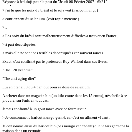
Réponse à feduloji pour le post du "Jeudi 08 Février 2007 16h21"
> j'ai lu que les noix du brésil et le soja vert (haricot mungo)
> contiennent du sélénium. (voir topic mercure )
> ..
> Les noix du brésil sont malheureusement difficiles à trouver en France,
> à part décortiquées,
> mais elle ne sont pas terribles décortiquées car souvent rances.
Exact, c'est confirmé par le professeur Roy Walford dans ses livres:
"The 120 year diet"
"The anti aging diet"
Lui en prenait 3 ou 4 par jour pour sa dose de sélénium.
A acheter dans un magasin bio (un kilo coute dans les 15 euros), très facile à se
procurer sur Paris en tout cas.
Jamais confronté à un gout rance avec ce fournisseur.
> Je consomme le haricot mungo germé, car c'est un aliment vivant.,
Je consomme aussi du haricot bio (pas mungo cependant) que je fais germer à la
maison dans un germoir.