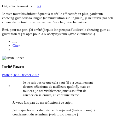
Oui, effectivement : voir
ici
.
Je reste toutefois dubitatif quant à sa réelle efficacité; en plus, garder un
chewing-gum sous la langue (administration sublinguale), je ne trouve pas cela
commode du tout. Et je trouve que c'est cher, très cher même.
Bref, pour ma part, j'ai arrêté (depuis longtemps) d'utiliser le chewing-gum au
glutathion et j'ai opté pour la N-acétylcystéine (avec vitamines C).
Citer
Invité Rozen
Posté(e)
le 21 février 2007
Je ne sais pas ce que cela vaut (il y a certainement
dautres séléniums de meilleure qualité), mais en
tout cas, je nai visiblement jamais souffert de
carence en sélénium, au contraire même.
Je vous fais part de ma réflexion à ce sujet :
j'ai lu que les noix du brésil et le soja vert (haricot mungo)
contiennent du selenium. (voir topic mercure )