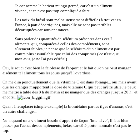
Je consomme le haricot mungo germé, car c'est un aliment
vivant., et ce n'est pas trop compliqué à faire.
Les noix du brésil sont malheureusement difficiles à trouver en
France, à part décortiquées, mais elle ne sont pas terribles
décortiquées car souvent rances.
Sans parler des quantités de sélénium présentes dans ces 2
aliments, qui, comparées à celles des compléments, sont
sûrement faibles, je pense que le sélénium d'un aliment est par
contre plus assimilable que celui des comprimés ( ce n'est que
mon avis, je ne l'ai pas vérifié ) .
Oui, le souci c'est bien la faiblesse de l'apport et le fait qu'on ne peut manger
aisément tel aliment tous les jours jusqu'à l'overdose.
On me dira ponctuellement que la vitamine C est dans l'orange... oui mais avant
que les oranges m'apportent la dose de vitamine C qui peut m'être utile, je peux
me mettre à table dès 8 h du matin et ne manger que des oranges jusqu'à 20 h...et
encore...
Quant à remplacer (simple exemple) la bromélaïne par les tiges d'ananas, c'est
un autre challenge...
Non, quand on a vraiment besoin d'apport de façon "intensive", il faut bien
passer par l'achat des compléments, hélas, car côté porte-monnaie c'est pas le
top.