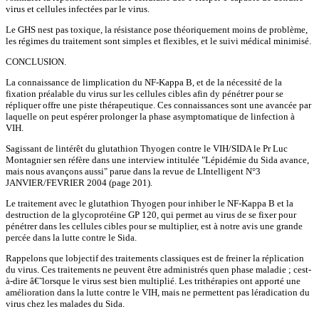
virus et cellules infectées par le virus.
Le GHS nest pas toxique, la résistance pose théoriquement moins de problème,
les régimes du traitement sont simples et flexibles, et le suivi médical minimisé.
CONCLUSION.
La connaissance de limplication du NF-Kappa B, et de la nécessité de la
fixation préalable du virus sur les cellules cibles afin dy pénétrer pour se
répliquer offre une piste thérapeutique. Ces connaissances sont une avancée par
laquelle on peut espérer prolonger la phase asymptomatique de linfection à
VIH.
Sagissant de lintérêt du glutathion Thyogen contre le VIH/SIDA le Pr Luc
Montagnier sen réfère dans une interview intitulée "Lépidémie du Sida avance,
mais nous avançons aussi" parue dans la revue de LIntelligent N°3
JANVIER/FEVRIER 2004 (page 201).
Le traitement avec le glutathion Thyogen pour inhiber le NF-Kappa B et la
destruction de la glycoprotéine GP 120, qui permet au virus de se fixer pour
pénétrer dans les cellules cibles pour se multiplier, est à notre avis une grande
percée dans la lutte contre le Sida.
Rappelons que lobjectif des traitements classiques est de freiner la réplication
du virus. Ces traitements ne peuvent être administrés quen phase maladie ; cest-
à-dire â€˜lorsque le virus sest bien multiplié. Les trithérapies ont apporté une
amélioration dans la lutte contre le VIH, mais ne permettent pas léradication du
virus chez les malades du Sida.