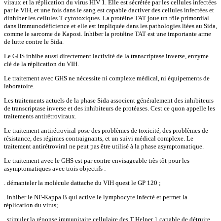
viraux et la réplication du virus HIV 1. Elle est sécrétée par les cellules infectées
par le VIH, et une fois dans le sang est capable dactiver des cellules infectées et
dinhiber les cellules T cytotoxiques. La protéine TAT joue un rôle primordial
dans limmunodéficience et elle est impliquée dans les pathologies liées au Sida,
comme le sarcome de Kaposi. Inhiber la protéine TAT est une importante arme
de lutte contre le Sida.
Le GHS inhibe aussi directement lactivité de la transcriptase inverse, enzyme
clé de la réplication du VIH.
Le traitement avec GHS ne nécessite ni complexe médical, ni équipements de
laboratoire.
Les traitements actuels de la phase Sida associent généralement des inhibiteurs
de transcriptase inverse et des inhibiteurs de protéases. Cest ce quon appelle les
traitements antirétroviraux.
Le traitement antirétroviral pose des problèmes de toxicité, des problèmes de
résistance, des régimes contraignants, et un suivi médical complexe. Le
traitement antirétroviral ne peut pas être utilisé à la phase asymptomatique.
Le traitement avec le GHS est par contre envisageable très tôt pour les
asymptomatiques avec trois objectifs :
. démanteler la molécule dattache du VIH quest le GP 120 ;
. inhiber le NF-Kappa B qui active le lymphocyte infecté et permet la
réplication du virus;
. stimuler la réponse immunitaire cellulaire des T Helper 1 capable de détruire