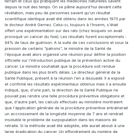
terrain et ceux qui pratiquent les médecines naturelles savent
depuis la nuit des temps. On se pâme aujourd'hui devant cette
révélation, mais peu de personnes savent qu'un résultat
scientifique identique avait été obtenu dans les années 1970 par
le docteur André Gernez. Celui-ci, toujours à l'Inserm, s'était
offert une expérimentation sur des rats (chez lesquels on avait
provoqué un cancer du foie). Les résultats furent exceptionnels :
94% de taux de guérison. A la suite de ces conclusions et sous la
pression de certains "patrons", le ministre de la Santé de
l'époque avait alors organisé une réunion pour définir la position
officielle sur l'introduction publique de la prévention active du
cancer. Le ministre souhaitait que la procédure soit rendue
publique dans les plus brefs délais. Le directeur général de la
Santé Publique, présent à la réunion l'en a dissuadé. Il a exposé
et confirmé les résultats expérimentaux obtenus mais il a ensuite
indiqué, que, d'une part, la direction de la Santé Publique ne
pouvait pas rendre une telle procédure préventive obligatoire et
que, d'autre part, les calculs effectués au ministère montraient
que l'application générale de la procédure préventive entraînerait
un accroissement de la longévité moyenne de 7 ans et rendrait
insoluble le problème de surpopulation dans les maisons de
retraite. Si la méthode avait été adoptée, elle aurait abouti à une
large éradication du cancer. Un effondrement du nombre de