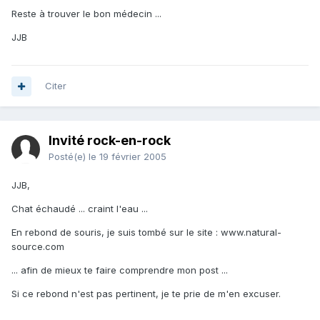
Reste à trouver le bon médecin ...
JJB
Citer
Invité rock-en-rock
Posté(e)
le 19 février 2005
JJB,
Chat échaudé ... craint l'eau ...
En rebond de souris, je suis tombé sur le site : www.natural-
source.com
... afin de mieux te faire comprendre mon post ...
Si ce rebond n'est pas pertinent, je te prie de m'en excuser.