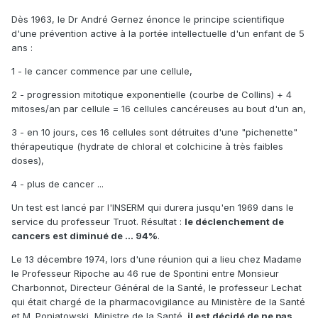
Dès 1963, le Dr André Gernez énonce le principe scientifique
d'une prévention active à la portée intellectuelle d'un enfant de 5
ans :
1 - le cancer commence par une cellule,
2 - progression mitotique exponentielle (courbe de Collins) + 4
mitoses/an par cellule = 16 cellules cancéreuses au bout d'un an,
3 - en 10 jours, ces 16 cellules sont détruites d'une "pichenette"
thérapeutique (hydrate de chloral et colchicine à très faibles
doses),
4 - plus de cancer ...
Un test est lancé par l'INSERM qui durera jusqu'en 1969 dans le
service du professeur Truot. Résultat :
le déclenchement de
cancers est diminué de ... 94%
.
Le 13 décembre 1974, lors d'une réunion qui a lieu chez Madame
le Professeur Ripoche au 46 rue de Spontini entre Monsieur
Charbonnot, Directeur Général de la Santé, le professeur Lechat
qui était chargé de la pharmacovigilance au Ministère de la Santé
et M. Poniatowski, Ministre de la Santé,
il est décidé de ne pas