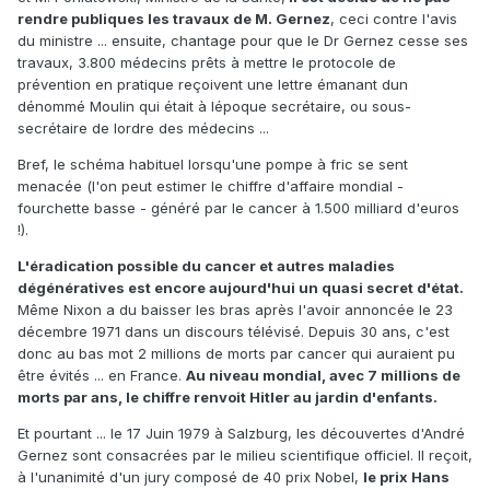
rendre publiques les travaux de M. Gernez
, ceci contre l'avis
du ministre ... ensuite, chantage pour que le Dr Gernez cesse ses
travaux, 3.800 médecins prêts à mettre le protocole de
prévention en pratique reçoivent une lettre émanant dun
dénommé Moulin qui était à lépoque secrétaire, ou sous-
secrétaire de lordre des médecins ...
Bref, le schéma habituel lorsqu'une pompe à fric se sent
menacée (l'on peut estimer le chiffre d'affaire mondial -
fourchette basse - généré par le cancer à 1.500 milliard d'euros
!).
L'éradication possible du cancer et autres maladies
dégénératives est encore aujourd'hui un quasi secret d'état.
Même Nixon a du baisser les bras après l'avoir annoncée le 23
décembre 1971 dans un discours télévisé. Depuis 30 ans, c'est
donc au bas mot 2 millions de morts par cancer qui auraient pu
être évités ... en France.
Au niveau mondial, avec 7 millions de
morts par ans, le chiffre renvoit Hitler au jardin d'enfants.
Et pourtant ... le 17 Juin 1979 à Salzburg, les découvertes d'André
Gernez sont consacrées par le milieu scientifique officiel. Il reçoit,
à l'unanimité d'un jury composé de 40 prix Nobel,
le prix Hans