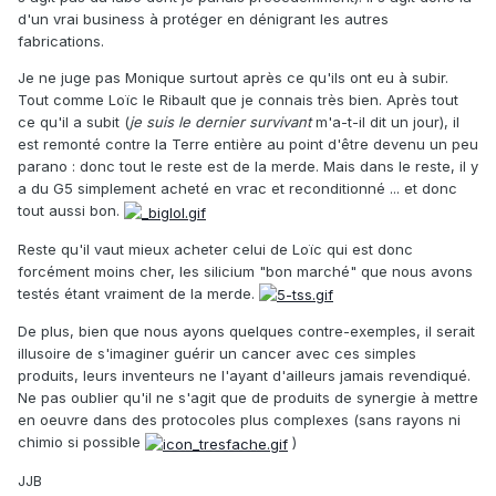
d'un vrai business à protéger en dénigrant les autres
fabrications.
Je ne juge pas Monique surtout après ce qu'ils ont eu à subir.
Tout comme Loïc le Ribault que je connais très bien. Après tout
ce qu'il a subit (
je suis le dernier survivant
m'a-t-il dit un jour), il
est remonté contre la Terre entière au point d'être devenu un peu
parano : donc tout le reste est de la merde. Mais dans le reste, il y
a du G5 simplement acheté en vrac et reconditionné ... et donc
tout aussi bon.
Reste qu'il vaut mieux acheter celui de Loïc qui est donc
forcément moins cher, les silicium "bon marché" que nous avons
testés étant vraiment de la merde.
De plus, bien que nous ayons quelques contre-exemples, il serait
illusoire de s'imaginer guérir un cancer avec ces simples
produits, leurs inventeurs ne l'ayant d'ailleurs jamais revendiqué.
Ne pas oublier qu'il ne s'agit que de produits de synergie à mettre
en oeuvre dans des protocoles plus complexes (sans rayons ni
chimio si possible
)
JJB