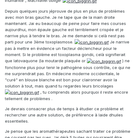
lhumanité", Machiavel oblige!
Depuis quelques jours jéprouve de plus en plus de problèmes
avec mon bras gauche. Je ne tape que de la main droite
maintenant. Jai eu beaucoup de peine pour faire mes courses
aujourdhui, mon épaule gauche est terriblement crispée et je
narrive plus à tendre le bras. Je me demande si celà nest pas
parti pour une 3ème toxoplasmose.
Je narrive
pas à mettre en évidence un facteur déclencheur pour le
moment. Si le problème est toxoplasma gondii, celà signifierait
que latovaquone (la moutarde plaquée or
) ne
fonctionne plus pour tenir le pathogène sous contrôle, ce qui ne
me surprendrait pas. En médecine moderne occidentale, le
"curé" en blouse blanche est bon pour claironner avoir la
solution à tout, mais quand tu regardes leurs bricolages
, tu comprends alors pourquoi il reste encore
tellement de problèmes .
Je devrais consacrer plus de temps à étudier ce problème et
rechercher une autre solution, de préférence à laide dhuiles
essentielles.
Je pense que les aromathérapeutes sachant traiter ce problème
ne courent pas les rues. Jai déjà 5 huiles qui pourraient être