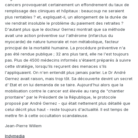
cancers provoquerait certainement un effondrement du taux de
remplissage des cliniques et hôpitaux : beaucoup ne seraient
plus rentables ? et, expliquait-il, un allongement de la durée de
vie rendrait insoluble le problème du paiement des retraites ?
D'autant plus que le docteur Gernez montrait que sa méthode
avait une action préventive sur l'athérome (infarctus du
myocarde) de nature tumorale et non métabolique, facteur
principal de la mortalité humaine. La procédure préventive n'a
pas été rendue publique ; 32 ans plus tard, elle ne l'est toujours
pas. Plus de 4500 médecins informés s'étaient préparés à suivre
cette stratégie, lorsqu'ils reçurent des menaces s'ils
l'appliquaient. On n'en entendit plus jamais parler. Le Dr André
Gernez avait raison, mais trop tôt. Sa découverte devint un secret
d' Etat et on lui demanda de se taire. Aujourd'hui alors que la
mobilisation contre le cancer est élevée au rang de "chantier
prioritaire" par le Président de la République, le protocole
proposé par André Gernez - qui était nettement plus détaillé que
celui décrit plus haut - reste toujours d'actualité. Il est temps de
mettre fin à cette occultation scandaleuse.
Jean-Pierre Willem
Indymedia