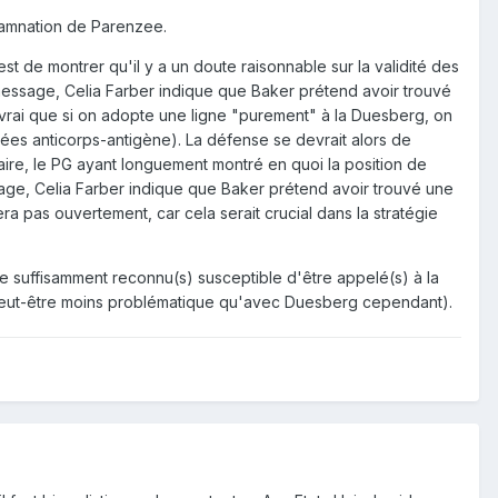
ondamnation de Parenzee.
st de montrer qu'il y a un doute raisonnable sur la validité des
nt message, Celia Farber indique que Baker prétend avoir trouvé
t vrai que si on adopte une ligne "purement" à la Duesberg, on
sées anticorps-antigène). La défense se devrait alors de
aire, le PG ayant longuement montré en quoi la position de
sage, Celia Farber indique que Baker prétend avoir trouvé une
ra pas ouvertement, car cela serait crucial dans la stratégie
e suffisamment reconnu(s) susceptible d'être appelé(s) à la
 PG (peut-être moins problématique qu'avec Duesberg cependant).