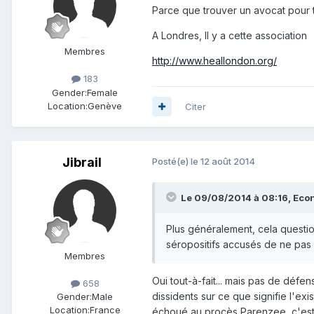
Parce que trouver un avocat pour tr
A Londres, Il y a cette association
Membres
http://www.heallondon.org/
183
Gender:
Female
Location:
Genève
Citer
Jibrail
Posté(e)
le 12 août 2014
Le 09/08/2014 à 08:16, Econo
Plus généralement, cela questi
séropositifs accusés de ne pas 
Membres
Oui tout-à-fait... mais pas de défe
658
dissidents sur ce que signifie l'exist
Gender:
Male
Location:
France
échoué au procès Parenzee, c'est d