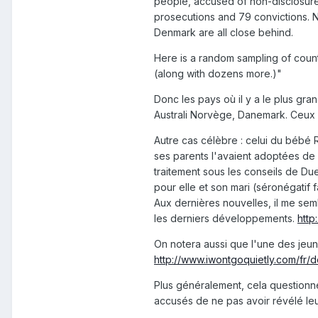
people, accused of non-disclosur
prosecutions and 79 convictions. N
Denmark are all close behind.
Here is a random sampling of countr
(along with dozens more.)"
Donc les pays où il y a le plus gr
Australi Norvège, Danemark. Ceux où
Autre cas célèbre : celui du bébé R
ses parents l'avaient adoptées de 
traitement sous les conseils de Du
pour elle et son mari (séronégatif f
Aux dernières nouvelles, il me semb
les derniers développements.
http
On notera aussi que l'une des jeu
http://www.iwontgoquietly.com/fr/de
Plus généralement, cela questionn
accusés de ne pas avoir révélé leu