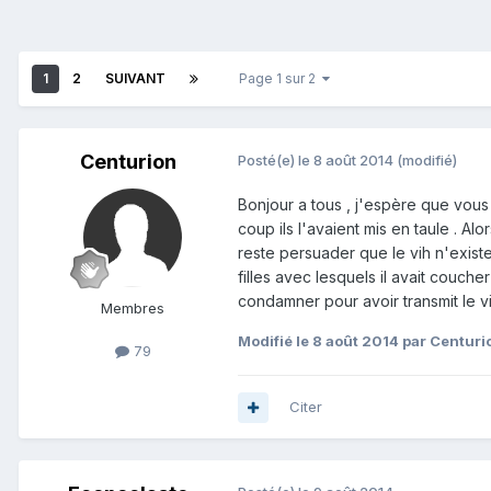
1
2
SUIVANT
Page 1 sur 2
Centurion
Posté(e)
le 8 août 2014
(modifié)
Bonjour a tous , j'espère que vous a
coup ils l'avaient mis en taule . A
reste persuader que le vih n'existe
filles avec lesquels il avait couche
condamner pour avoir transmit le vih
Membres
Modifié
le 8 août 2014
par Centuri
79
Citer