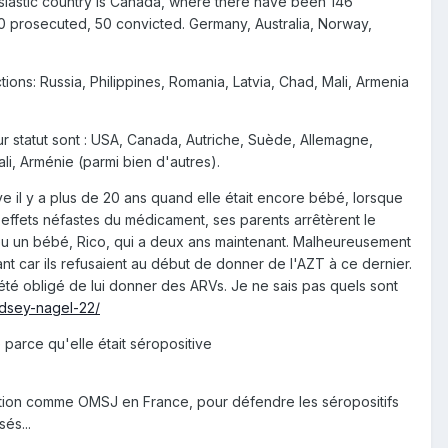
iastic country is Canada, where there have been 146
0 prosecuted, 50 convicted. Germany, Australia, Norway,
ions: Russia, Philippines, Romania, Latvia, Chad, Mali, Armenia
ur statut sont : USA, Canada, Autriche, Suède, Allemagne,
li, Arménie (parmi bien d'autres).
ve il y a plus de 20 ans quand elle était encore bébé, lorsque
 effets néfastes du médicament, ses parents arrêtèrent le
 eu un bébé, Rico, qui a deux ans maintenant. Malheureusement
fant car ils refusaient au début de donner de l'AZT à ce dernier.
 été obligé de lui donner des ARVs. Je ne sais pas quels sont
indsey-nagel-22/
parce qu'elle était séropositive
sation comme OMSJ en France, pour défendre les séropositifs
és...