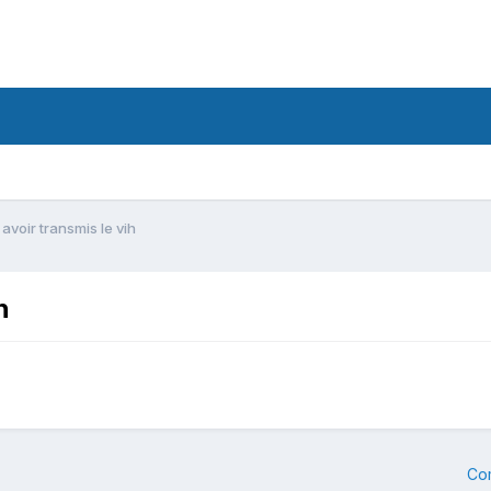
voir transmis le vih
h
Co