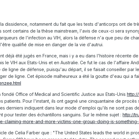
 la dissidence, notamment du fait que les tests d'anticorps ont de t
sont certains de la thèse mainstream, l'avis de ceux-ci sera synony
ueurs de l'infection au VIH, alors la défense n'a que peu de chance
'être qualifié de mise en danger de la vie d'autrui.
nt déjà été jugés en France, mais i y a eu dans l'histoire récente d
is le VIH aux Etats-Unis et en Australie. Ce fut le cas de l'affaire A
 de ligne de défense, puisqu'au départ, il se faisait conseiller par 
er de ligne. Cet épisode malheureux a été la goutte d'eau qui a fa
enzee.html
a fondé Office of Medical and Scientific Justice aux Etats-Unis
http:
s patients. Pour l'instant, ils ont gagné une cinquantaine de procès 
 ces derniers indiquent dans leur mode d'emploi qu'ils ne sont pas des
t pour tester des échantillons sanguins. Sur le même sujet :
http://
s-are-claiming-more-and-more-victims-one-group-doing-is-something-
ticle de Celia Farber que : "The United States leads the world in pro