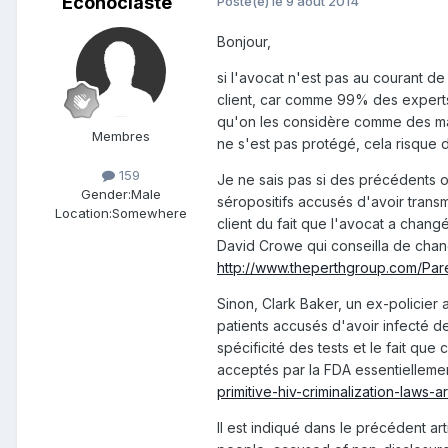
Econoclaste
Posté(e)
le 9 août 2014
Bonjour,
si l'avocat n'est pas au courant de
client, car comme 99% des experts 
qu'on les considère comme des marq
Membres
ne s'est pas protégé, cela risque d
159
Je ne sais pas si des précédents o
Gender:
Male
séropositifs accusés d'avoir transm
Location:
Somewhere
client du fait que l'avocat a changé
David Crowe qui conseilla de chang
http://www.theperthgroup.com/Par
Sinon, Clark Baker, un ex-policier 
patients accusés d'avoir infecté de
spécificité des tests et le fait que
acceptés par la FDA essentiellemen
primitive-hiv-criminalization-law
Il est indiqué dans le précédent ar