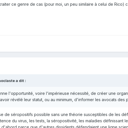
aiter ce genre de cas (pour moi, un peu similaire à celui de Rico) c'e
claste a dit :
onne l'opportunité, voire l'impérieuse nécessité, de créer une or
avoir révélé leur statut, ou au minimum, d'informer les avocats des 
nse de séropositifs possible sans une théorie susceptibles de les déf
ence du virus, les tests, la séropositivité, les maladies définissant le s
'abord parce que d'autres dissidents défendaient une ligne scienti