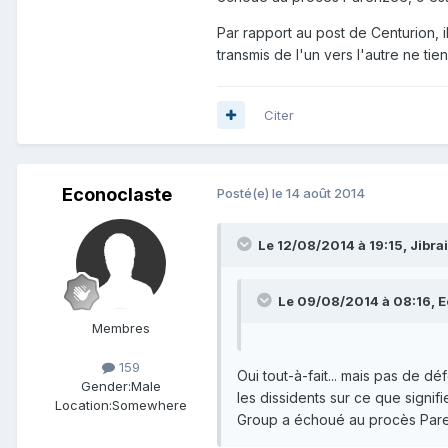
Par rapport au post de Centurion, i
transmis de l'un vers l'autre ne t
Citer
Econoclaste
Posté(e)
le 14 août 2014
Le 12/08/2014 à 19:15, Jibrail
Le 09/08/2014 à 08:16, Ec
Membres
159
Oui tout-à-fait... mais pas de d
Gender:
Male
les dissidents sur ce que signifie 
Location:
Somewhere
Group a échoué au procès Parenz