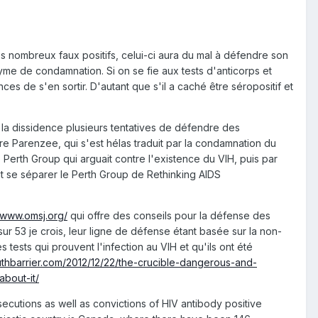
rès nombreux faux positifs, celui-ci aura du mal à défendre son
me de condamnation. Si on se fie aux tests d'anticorps et
s de s'en sortir. D'autant que s'il a caché être séropositif et
e la dissidence plusieurs tentatives de défendre des
ndre Parenzee, qui s'est hélas traduit par la condamnation du
le Perth Group qui arguait contre l'existence du VIH, puis par
it se séparer le Perth Group de Rethinking AIDS
//www.omsj.org/
qui offre des conseils pour la défense des
sur 53 je crois, leur ligne de défense étant basée sur la non-
 tests qui prouvent l'infection au VIH et qu'ils ont été
truthbarrier.com/2012/12/22/the-crucible-dangerous-and-
about-it/
secutions as well as convictions of HIV antibody positive