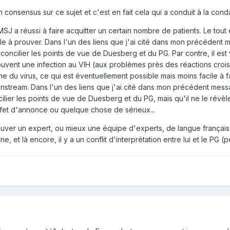
r un consensus sur ce sujet et c'est en fait cela qui a conduit à la c
 a réussi à faire acquitter un certain nombre de patients. Le tout e
ficile à prouver. Dans l'un des liens que j'ai cité dans mon précéde
éconcilier les points de vue de Duesberg et du PG. Par contre, il es
rouvent une infection au VIH (aux problèmes près des réactions croi
 du virus, ce qui est éventuellement possible mais moins facile à f
nstream. Dans l'un des liens que j'ai cité dans mon précédent mes
ilier les points de vue de Duesberg et du PG, mais qu'il ne le révèle
effet d'annonce ou quelque chose de sérieux...
rouver un expert, ou mieux une équipe d'experts, de langue français
ne, et là encore, il y a un conflit d'interprétation entre lui et le