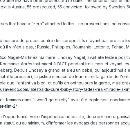
e. Some 913 have been prosecuted to date. The second most enthus
ext is Austria, 55 prosecuted, 55 convicted, followed by Sweden: 5
ies that have a “zero” attached to this—no prosecutions, no convict
and nombre de procès contre des séropositifs n'ayant pas précisé le
 il y n'en a pas, : Russie, Philippies, Roumanie, Lettonie, Tchad, Ma
ico Nagel-Martinez. Sa mère, Lindsey Nagel, avait été testée positi
Roumanie. Après traitement à l'AZT pendant trois mois et voyant les
esberg. Depuis Lindsey a grandi et a eu un bébé, qui aujourd'hui a
aut-il le préciser), la justice menace de leur retirer la garde de l'en
le que l'enfant va bien, et qu'ils en ont toujours la garde, mais ont
://saverico.com/latest/aids-cure-baby-story-fades-real-miracle-is-l
nes femmes dans "I won't go quietly" avait été également condamné 
r-film-2/
e l'opportunité, voire l'impérieuse nécessité, de créer une organi
r statut, ou au minimum, d'informer les avocats des personnes accus