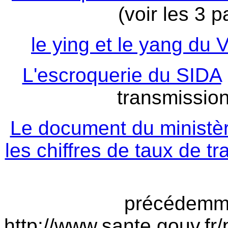
(voir les 3 p
le ying et le yang du 
L'escroquerie du SIDA
transmission
Le document du ministèr
les chiffres de taux de t
précédemme
http://www.sante.gouv.fr