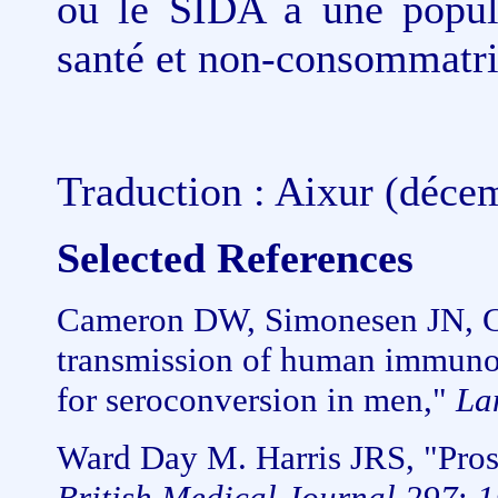
ou le SIDA à une popula
santé et non-consommatri
Traduction : Aixur (déce
Selected References
Cameron DW, Simonesen JN, Cos
transmission of human immunode
for seroconversion in men,"
La
Ward Day M. Harris JRS, "Pros
British Medical Journal 297
:
1