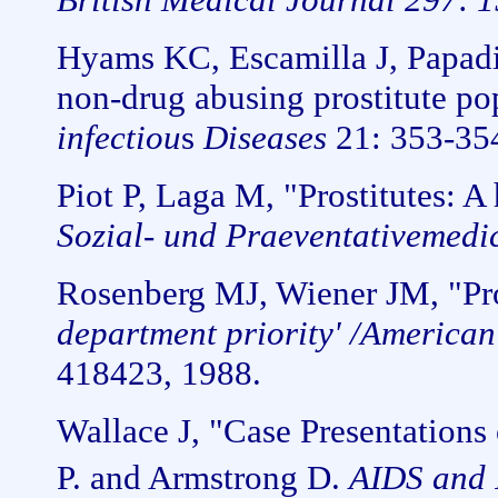
Hyams KC, Escamilla J, Papadim
non-drug abusing prostitute po
infectiou
s
Diseases
21: 353-354
Piot P, Laga M, "Prostitutes: A
Sozial- und Praeventativemedi
Rosenberg MJ, Wiener JM, "Pro
department priority' /America
418423, 1988.
Wallace J, "Case Presentations
P. and Armstrong D.
AIDS and 