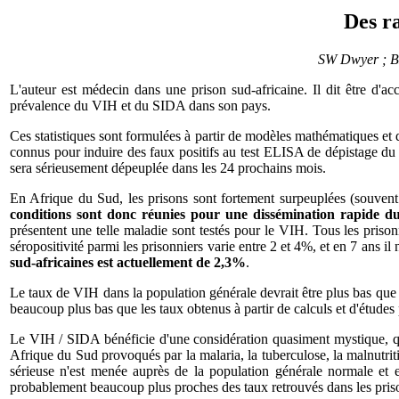
Des r
SW Dwyer ; BM
L'auteur est médecin dans une prison sud-africaine. Il dit être d'a
prévalence du VIH et du SIDA dans son pays.
Ces statistiques sont formulées à partir de modèles mathématiques et d
connus pour induire des faux positifs au test ELISA de dépistage du V
sera sérieusement dépeuplée dans les 24 prochains mois.
En Afrique du Sud, les prisons sont fortement surpeuplées (souvent p
conditions sont donc réunies pour une dissémination rapide du
présentent une telle maladie sont testés pour le VIH. Tous les priso
séropositivité parmi les prisonniers varie entre 2 et 4%, et en 7 ans il
sud-africaines est actuellement de 2,3%
.
Le taux de VIH dans la population générale devrait être plus bas que ce
beaucoup plus bas que les taux obtenus à partir de calculs et d'études
Le VIH / SIDA bénéficie d'une considération quasiment mystique, q
Afrique du Sud provoqués par la malaria, la tuberculose, la malnutriti
sérieuse n'est menée auprès de la population générale normale et en 
probablement beaucoup plus proches des taux retrouvés dans les pris