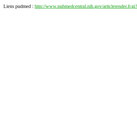
Liens pudmed :
http://www.pubmedcentral.nih.gov/articlerender.