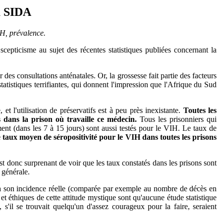
u SIDA
IH, prévalence.
cepticisme au sujet des récentes statistiques publiées concernant la
es consultations anténatales. Or, la grossesse fait partie des facteurs
atistiques terrifiantes, qui donnent l'impression que l'Afrique du Sud
t l'utilisation de préservatifs est à peu près inexistante.
Toutes les
dans la prison où travaille ce médecin.
Tous les prisonniers qui
ent (dans les 7 à 15 jours) sont aussi testés pour le VIH. Le taux de
 taux moyen de séropositivité pour le VIH dans toutes les prisons
est donc surprenant de voir que les taux constatés dans les prisons sont
 générale.
à son incidence réelle (comparée par exemple au nombre de décès en
et éthiques de cette attitude mystique sont qu'aucune étude statistique
 s'il se trouvait quelqu'un d'assez courageux pour la faire, seraient