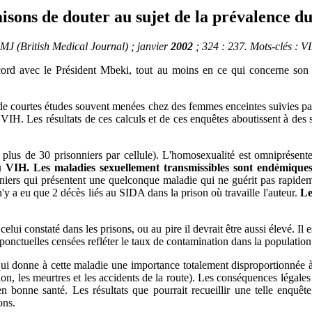
aisons de douter au sujet de la prévalence d
J (British Medical Journal) ; janvier
2002
; 324 : 237. Mots-clés : V
ccord avec le Président Mbeki, tout au moins en ce qui concerne son s
e courtes études souvent menées chez des femmes enceintes suivies par d
IH. Les résultats de ces calculs et de ces enquêtes aboutissent à des st
lus de 30 prisonniers par cellule). L'homosexualité est omniprésente, e
 VIH. Les maladies sexuellement transmissibles sont endémiques 
nniers qui présentent une quelconque maladie qui ne guérit pas rapidem
 n'y a eu que 2 décès liés au SIDA dans la prison où travaille l'auteur.
Le
lui constaté dans les prisons, ou au pire il devrait être aussi élevé. Il 
 ponctuelles censées refléter le taux de contamination dans la population
ui donne à cette maladie une importance totalement disproportionnée 
on, les meurtres et les accidents de la route). Les conséquences légales 
bonne santé. Les résultats que pourrait recueillir une telle enquête,
ons.