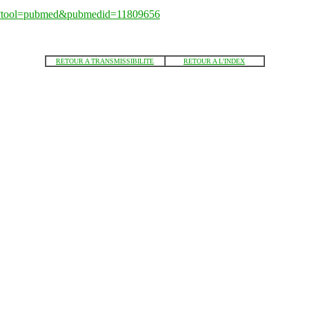
fcgi?tool=pubmed&pubmedid=11809656
RETOUR A TRANSMISSIBILITE
RETOUR A L'INDEX