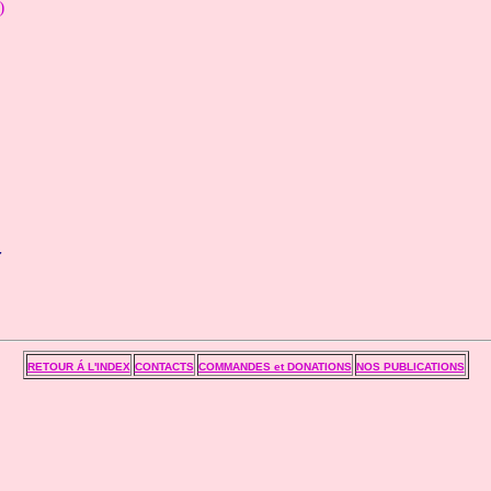
)
r
RETOUR Á L'INDEX
CONTACTS
COMMANDES et DONATIONS
NOS PUBLICATIONS