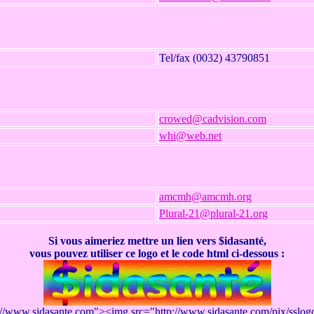
Tel/fax (0032) 43790851
crowed@cadvision.com
whi@web.net
amcmh@amcmh.org
Plural-21@plural-21.org
Si vous aimeriez mettre un lien vers $idasanté,
vous pouvez utiliser ce logo et le code html ci-dessous :
://www.sidasante.com"><img src="http://www.sidasante.com/pix/sslo