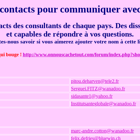
contacts pour communiquer ave
acts des consultants de chaque pays. Des dis
et capables de répondre à vos questions.
tes-nous savoir si vous aimerez ajouter votre nom à cette li
ui bouge !
http://www.onnouscachetout.com/forum/index.php?s
pitou.deharven@tele2.fr
Serguei.FITZ@wanadoo.fr
sidasante1@yahoo.fr
Institutsanteglobale@wanadoo.fr
marc-andre.cotton@wanadoo.fr
felix.defries@bluewin.ch