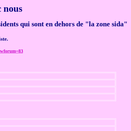
c nous
sidents qui sont en dehors de "la zone sida"
ste.
howforum=83