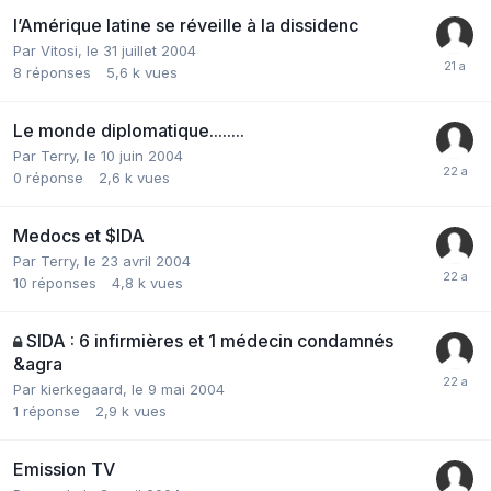
l’Amérique latine se réveille à la dissidenc
Par Vitosi,
le 31 juillet 2004
8
réponses
5,6 k
vues
Le monde diplomatique........
Par Terry,
le 10 juin 2004
0
réponse
2,6 k
vues
Medocs et $IDA
Par Terry,
le 23 avril 2004
10
réponses
4,8 k
vues
SIDA : 6 infirmières et 1 médecin condamnés
&agra
Par kierkegaard,
le 9 mai 2004
1
réponse
2,9 k
vues
Emission TV