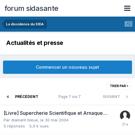
forum sidasante
La dissidence du SIDA
Actualités et presse
Commencer un nouveau sujet
TRIER PAR
PRÉCÉDENT
Page 7 sur 7
SUIVANT
[Livre] Supercherie Scientifique et Arnaque....
Par diamant bleue,
le 30 mai 2004
5
réponses
5,9 k
vues