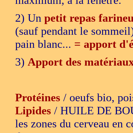
maximum, à la fenêtre.
2) Un
petit repas farineu
(sauf pendant le sommeil)
pain blanc...
= apport d'
3)
Apport des matériau
Protéines
/ oeufs bio, po
Lipides
/ HUILE DE BOU
les zones du cerveau en co