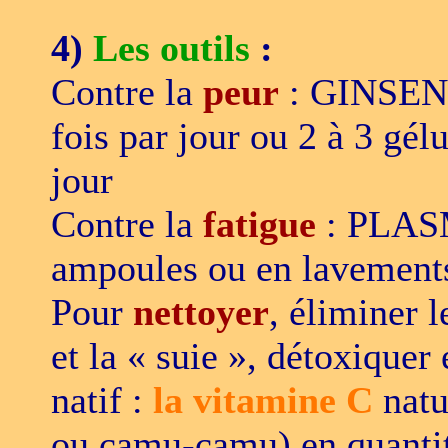
4)
Les outils
:
Contre la
peur
: GINSENG 
fois par jour ou 2 à 3 gél
jour
Contre la
fatigue
: PLAS
ampoules ou en lavements
Pour
nettoyer
, éliminer 
et la « suie », détoxiquer 
natif :
la vitamine C
natur
ou camu-camu) en quantit