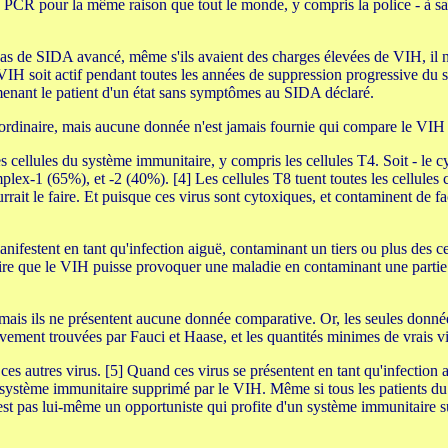
CR pour la même raison que tout le monde, y compris la police - à savo
as de SIDA avancé, même s'ils avaient des charges élevées de VIH, il n'y
 VIH soit actif pendant toutes les années de suppression progressive du
 menant le patient d'un état sans symptômes au SIDA déclaré.
ordinaire, mais aucune donnée n'est jamais fournie qui compare le VIH à
cellules du système immunitaire, y compris les cellules T4. Soit - le c
plex-1 (65%), et -2 (40%). [4] Les cellules T8 tuent toutes les cellules
ait le faire. Et puisque ces virus sont cytoxiques, et contaminent de faç
ifestent en tant qu'infection aiguë, contaminant un tiers ou plus des cel
roire que le VIH puisse provoquer une maladie en contaminant une partie 
 mais ils ne présentent aucune donnée comparative. Or, les seules donné
ivement trouvées par Fauci et Haase, et les quantités minimes de vrais 
 ces autres virus. [5] Quand ces virus se présentent en tant qu'infectio
'un système immunitaire supprimé par le VIH. Même si tous les patients d
 n'est pas lui-même un opportuniste qui profite d'un système immunitaire