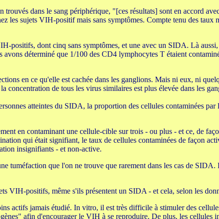
 trouvés dans le sang périphérique, "[ces résultats] sont en accord avec
 chez les sujets VIH-positif mais sans symptômes. Compte tenu des taux 
 VIH-positifs, dont cinq sans symptômes, et une avec un SIDA. Là aussi,
ous avons déterminé que 1/100 des CD4 lymphocytes T étaient contaminée
ections en ce qu'elle est cachée dans les ganglions. Mais ni eux, ni que
la concentration de tous les virus similaires est plus élevée dans les gan
rsonnes atteintes du SIDA, la proportion des cellules contaminées par l
ent en contaminant une cellule-cible sur trois - ou plus - et ce, de faço
ation qui était signifiant, le taux de cellules contaminées de façon acti
ion insignifiants - et non-active.
une tuméfaction que l'on ne trouve que rarement dans les cas de SIDA. Fa
sujets VIH-positifs, même s'ils présentent un SIDA - et cela, selon les
ins actifs jamais étudié. In vitro, il est très difficile à stimuler des ce
togènes" afin d'encourager le VIH à se reproduire. De plus, les cellules 