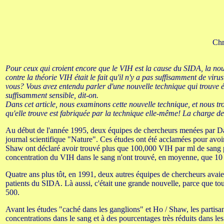
Chr
Pour ceux qui croient encore que le VIH est la cause du SIDA, la nouv
contre la théorie VIH était le fait qu'il n'y a pas suffisamment de v
vous? Vous avez entendu parler d'une nouvelle technique qui trouve 
suffisamment sensible, dit-on.
Dans cet article, nous examinons cette nouvelle technique, et nous t
qu'elle trouve est fabriquée par la technique elle-même! La charge de 
Au début de l'année 1995, deux équipes de chercheurs menées par Da
journal scientifique "Nature". Ces études ont été acclamées pour avoi
Shaw ont déclaré avoir trouvé plus que 100,000 VIH par ml de sang péri
concentration du VIH dans le sang n'ont trouvé, en moyenne, que 10 
Quatre ans plus tôt, en 1991, deux autres équipes de chercheurs avaie
patients du SIDA. Là aussi, c'était une grande nouvelle, parce que to
500.
Avant les études "caché dans les ganglions" et Ho / Shaw, les parti
concentrations dans le sang et à des pourcentages très réduits dans les c