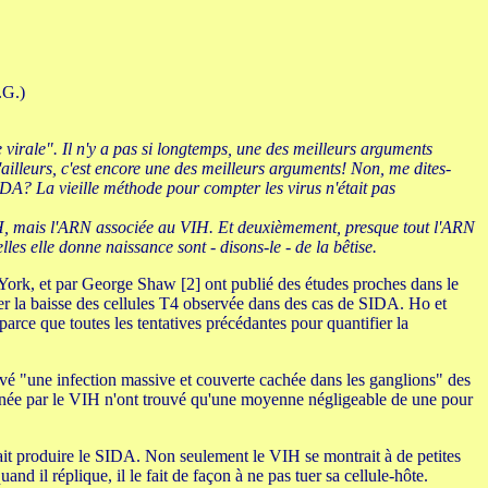
.G.)
 virale". Il n'y a pas si longtemps, une des meilleurs arguments
ailleurs, c'est encore une des meilleurs arguments! Non, me dites-
DA? La vieille méthode pour compter les virus n'était pas
 VIH, mais l'ARN associée au VIH. Et deuxièmement, presque tout l'ARN
es elle donne naissance sont - disons-le - de la bêtise.
rk, et par George Shaw [2] ont publié des études proches dans le
uer la baisse des cellules T4 observée dans des cas de SIDA. Ho et
arce que toutes les tentatives précédantes pour quantifier la
uvé "une infection massive et couverte cachée dans les ganglions" des
aminée par le VIH n'ont trouvé qu'une moyenne négligeable de une pour
it produire le SIDA. Non seulement le VIH se montrait à de petites
nd il réplique, il le fait de façon à ne pas tuer sa cellule-hôte.