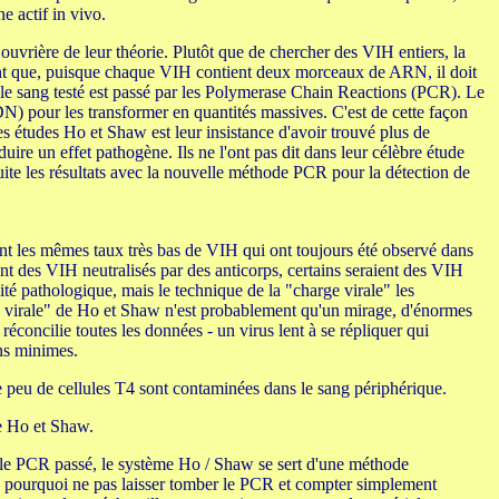
e actif in vivo.
ouvrière de leur théorie. Plutôt que de chercher des VIH entiers, la
ent que, puisque chaque VIH contient deux morceaux de ARN, il doit
le sang testé est passé par les Polymerase Chain Reactions (PCR). Le
 pour les transformer en quantités massives. C'est de cette façon
es études Ho et Shaw est leur insistance d'avoir trouvé plus de
re un effet pathogène. Ils ne l'ont pas dit dans leur célèbre étude
te les résultats avec la nouvelle méthode PCR pour la détection de
t les mêmes taux très bas de VIH qui ont toujours été observé dans
nt des VIH neutralisés par des anticorps, certains seraient des VIH
té pathologique, mais le technique de la "charge virale" les
rge virale" de Ho et Shaw n'est probablement qu'un mirage, d'énormes
oncilie toutes les données - un virus lent à se répliquer qui
ons minimes.
e peu de cellules T4 sont contaminées dans le sang périphérique.
e Ho et Shaw.
 le PCR passé, le système Ho / Shaw se sert d'une méthode
 pourquoi ne pas laisser tomber le PCR et compter simplement