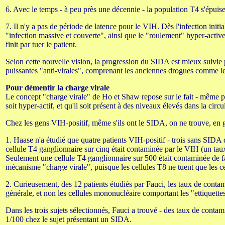
6. Avec le temps - à peu près une décennie - la population T4 s'épuise 
7. Il n'y a pas de période de latence pour le VIH. Dès l'infection ini
"infection massive et couverte", ainsi que le "roulement" hyper-activ
finit par tuer le patient.
Selon cette nouvelle vision, la progression du SIDA est mieux suivie
puissantes "anti-virales", comprenant les anciennes drogues comme le A
Pour démentir la charge virale
Le concept "charge virale" de Ho et Shaw repose sur le fait - même p
soit hyper-actif, et qu'il soit présent à des niveaux élevés dans la circ
Chez les gens VIH-positif, même s'ils ont le SIDA, on ne trouve, en 
1. Haase n'a étudié que quatre patients VIH-positif - trois sans SI
cellule T4 ganglionnaire sur cinq était contaminée par le VIH (un taux 
Seulement une cellule T4 ganglionnaire sur 500 était contaminée de faç
mécanisme "charge virale", puisque les cellules T8 ne tuent que les c
2. Curieusement, des 12 patients étudiés par Fauci, les taux de conta
générale, et non les cellules mononucléaire comportant les "ettiquett
Dans les trois sujets sélectionnés, Fauci a trouvé - des taux de cont
1/100 chez le sujet présentant un SIDA.