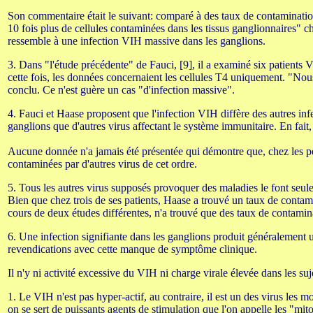
Son commentaire était le suivant: comparé à des taux de contamination
10 fois plus de cellules contaminées dans les tissus ganglionnaires"
ressemble à une infection VIH massive dans les ganglions.
3. Dans "l'étude précédente" de Fauci, [9], il a examiné six patients
cette fois, les données concernaient les cellules T4 uniquement. "N
conclu. Ce n'est guère un cas "d'infection massive".
4. Fauci et Haase proposent que l'infection VIH diffère des autres inf
ganglions que d'autres virus affectant le système immunitaire. En fait, 
Aucune donnée n'a jamais été présentée qui démontre que, chez les pe
contaminées par d'autres virus de cet ordre.
5. Tous les autres virus supposés provoquer des maladies le font seulem
Bien que chez trois de ses patients, Haase a trouvé un taux de contamin
cours de deux études différentes, n'a trouvé que des taux de contaminat
6. Une infection signifiante dans les ganglions produit généralement 
revendications avec cette manque de symptôme clinique.
Il n'y ni activité excessive du VIH ni charge virale élevée dans les 
1. Le VIH n'est pas hyper-actif, au contraire, il est un des virus les mo
on se sert de puissants agents de stimulation que l'on appelle les "mi