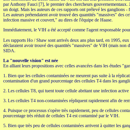
par Anthony Fauci [7], le premier des chercheurs gouvernementaux. Jus
un doigt. Mais les auteurs de ces rapports ont prélevé les ganglions - 
Les auteurs prétendaient avoir trouvé des quantités "massives" des ce
infection massive et couvert," au dires de l'équipe de Haase.
Immédiatement, le VIH a été accepté comme l'agent responsable pour l
Les rapports Ho / Shaw sont arrivés deux ans plus tard, en 1995, eux a
déclaraient avoir trouvé des quantités "massives" de VIH (mais non d
SIDA.
La "nouvelle vision" est née
En alliant leurs propositions avec celles avancées dans les études "
1. Bien que les cellules contaminées ne meurent pas suite à la réplic
contamination d'un grand pourcentage des cellules T4 dans les gangli
2. Les cellules T8, qui tuent toute cellule abritant une infection acti
3. Les cellules T4 non-contaminées répliquent rapidement afin de remp
4. Puisque ce processus s'opère très rapidement, peu de cellules conta
pourcentage très réduit de cellules T4 est contaminé par le VIH.
5. Bien que très peu de cellules contaminées arrivent à quitter les g