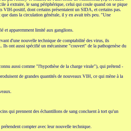
le à extraire, le sang périphérique, celui qui coule quand on se pique
ts VIH-positif, dont certains présentaient un SIDA, et certains pas.
ue dans la circulation générale, il y en avait très peu. "Une
fié et apparemment limité aux ganglions.
vant d'une nouvelle technique de comptabilité des virus, ils
. Ils ont aussi spécifié un mécanisme "couvert" de la pathogenèse du
connu aussi comme "l'hypothèse de la charge virale"), qui prétend -
es produisent de grandes quantités de nouveaux VIH, ce qui mène à la
uveaux.
ecins qui prennent des échantillons de sang concluent à tort qu'un
w prétendent compter avec leur nouvelle technique.