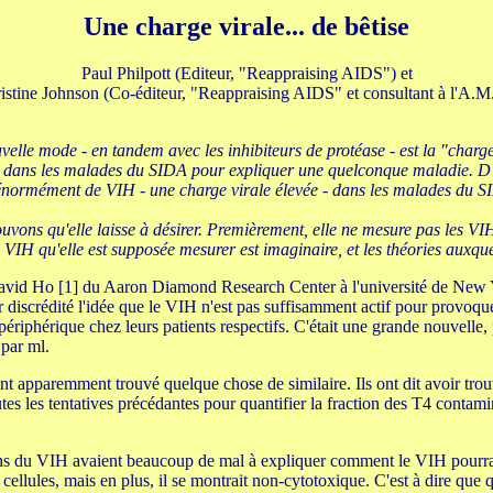
Une charge virale... de bêtise
Paul Philpott (Editeur, "Reappraising AIDS") et
istine Johnson (Co-éditeur, "Reappraising AIDS" et consultant à l'A.M
elle mode - en tandem avec les inhibiteurs de protéase - est la "charge
irus dans les malades du SIDA pour expliquer une quelconque maladie. D'
énormément de VIH - une charge virale élevée - dans les malades du SI
rouvons qu'elle laisse à désirer. Premièrement, elle ne mesure pas les
VIH qu'elle est supposée mesurer est imaginaire, et les théories auxquell
vid Ho [1] du Aaron Diamond Research Center à l'université de New Yo
r discrédité l'idée que le VIH n'est pas suffisamment actif pour provoq
phérique chez leurs patients respectifs. C'était une grande nouvelle, p
par ml.
nt apparemment trouvé quelque chose de similaire. Ils ont dit avoir tro
utes les tentatives précédantes pour quantifier la fraction des T4 cont
sans du VIH avaient beaucoup de mal à expliquer comment le VIH pourra
ellules, mais en plus, il se montrait non-cytotoxique. C'est à dire que qua