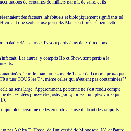
ncentrations de centaines de milliers par ml. de sang, et ils
sentaient des facteurs inhabituels et biologiquement signifiants tel
IH en tant que seule cause possible. Mais c'est précisément cette
e maladie dévastatrice. Ils sont partis dans deux directions
infectait. Les autres, y compris Ho et Shaw, sont partis à la
uments.
contaminées, leur donnant, une sorte de 'baiser de la mort', provoquant
es T8 à tuer TOUS les T4, même celles qui n'étaient pas contaminées?"
dicale au sens large. Apparemment, personne ne s'est rendu compte
ne de ces idées puisse être juste, pourquoi les multiples virus qui
 [5]
en que plus personne ne les entende à cause du bruit des rapports
un par Ashley T. Haase, de l'université de Minnesota, [6], et l'autre