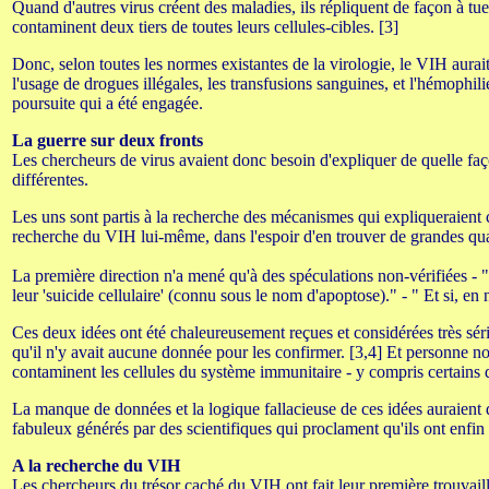
Quand d'autres virus créent des maladies, ils répliquent de façon à tuer
contaminent deux tiers de toutes leurs cellules-cibles. [3]
Donc, selon toutes les normes existantes de la virologie, le VIH aura
l'usage de drogues illégales, les transfusions sanguines, et l'hémophil
poursuite qui a été engagée.
La guerre sur deux fronts
Les chercheurs de virus avaient donc besoin d'expliquer de quelle faço
différentes.
Les uns sont partis à la recherche des mécanismes qui expliqueraient c
recherche du VIH lui-même, dans l'espoir d'en trouver de grandes qua
La première direction n'a mené qu'à des spéculations non-vérifiées - "
leur 'suicide cellulaire' (connu sous le nom d'apoptose)." - " Et si,
Ces deux idées ont été chaleureusement reçues et considérées très sé
qu'il n'y avait aucune donnée pour les confirmer. [3,4] Et personne no
contaminent les cellules du système immunitaire - y compris certains 
La manque de données et la logique fallacieuse de ces idées auraient 
fabuleux générés par des scientifiques qui proclament qu'ils ont enfi
A la recherche du VIH
Les chercheurs du trésor caché du VIH ont fait leur première trouvaill