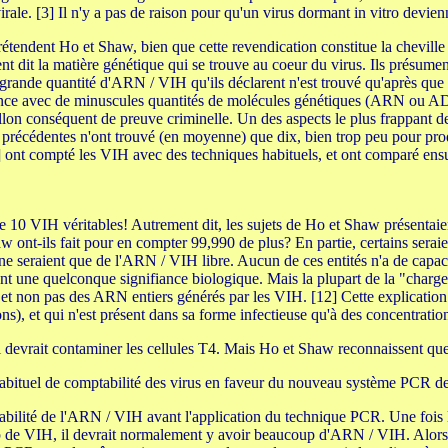
rale. [3] Il n'y a pas de raison pour qu'un virus dormant in vitro devienn
étendent Ho et Shaw, bien que cette revendication constitue la cheville 
 dit la matière génétique qui se trouve au coeur du virus. Ils présum
rande quantité d'ARN / VIH qu'ils déclarent n'est trouvé qu'après que 
ce avec de minuscules quantités de molécules génétiques (ARN ou ADN)
illon conséquent de preuve criminelle. Un des aspects le plus frappant d
précédentes n'ont trouvé (en moyenne) que dix, bien trop peu pour produi
ont compté les VIH avec des techniques habituels, et ont comparé ensui
 VIH véritables! Autrement dit, les sujets de Ho et Shaw présentaien
ont-ils fait pour en compter 99,990 de plus? En partie, certains seraie
ne seraient que de l'ARN / VIH libre. Aucun de ces entités n'a de capaci
 ont une quelconque signifiance biologique. Mais la plupart de la "cha
non pas des ARN entiers générés par les VIH. [12] Cette explication réc
ons), et qui n'est présent dans sa forme infectieuse qu'à des concentrati
il devrait contaminer les cellules T4. Mais Ho et Shaw reconnaissent qu
habituel de comptabilité des virus en faveur du nouveau système PCR d
bilité de l'ARN / VIH avant l'application du technique PCR. Une fois
p de VIH, il devrait normalement y avoir beaucoup d'ARN / VIH. Alors