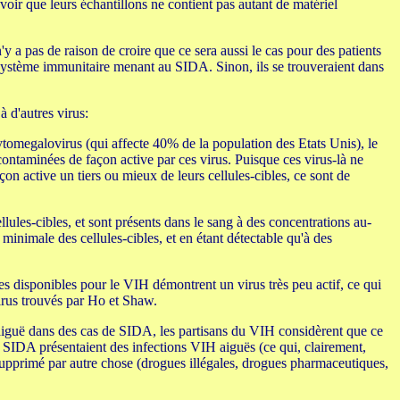
ir que leurs échantillons ne contient pas autant de matériel
 a pas de raison de croire que ce sera aussi le cas pour des patients
 système immunitaire menant au SIDA. Sinon, ils se trouveraient dans
 d'autres virus:
ytomegalovirus (qui affecte 40% de la population des Etats Unis), le
 contaminées de façon active par ces virus. Puisque ces virus-là ne
on active un tiers ou mieux de leurs cellules-cibles, ce sont de
lules-cibles, et sont présents dans le sang à des concentrations au-
minimale des cellules-cibles, et en étant détectable qu'à des
es disponibles pour le VIH démontrent un virus très peu actif, ce qui
virus trouvés par Ho et Shaw.
n aiguë dans des cas de SIDA, les partisans du VIH considèrent que ce
u SIDA présentaient des infections VIH aiguës (ce qui, clairement,
 supprimé par autre chose (drogues illégales, drogues pharmaceutiques,