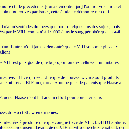
 notre étude précédente, [qui a démontré que] l'on trouve entre 5 et
minimaux trouvés par Fauci, cette étude ne démontre rien qui
 il n'a présenté des données que pour quelques uns des sujets, mais
s par le VIH, comparé à 1/1000 dans le sang périphérique," a-t-il
lqu'un d'autre, n'ont jamais démontré que le VIH se borne plus aux
glions.
e VIH est plus grande que la proportion des cellules immunitaires
n active, [3], ce qui veut dire que de nouveaux virus sont produits.
ve était trivial. Et Fauci, qui a examiné plus de patients que Haase au
uci et Haase n'ont fait aucun effort pour concilier leurs
 données de Ho et Shaw eux-mêmes:
llules infectées à produire une quelconque trace de VIH. [3,4] D'habitude,
infectées produisent davantage de VIH in vitro que chez le patient, où