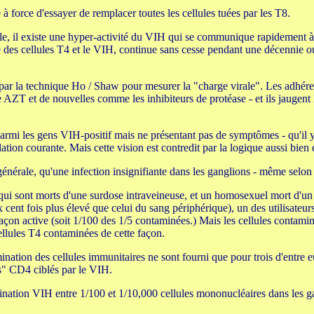
à force d'essayer de remplacer toutes les cellules tuées par les T8.
tiale, il existe une hyper-activité du VIH qui se communique rapidement 
e des cellules T4 et le VIH, continue sans cesse pendant une décennie o
 par la technique Ho / Shaw pour mesurer la "charge virale". Les adhér
ZT et de nouvelles comme les inhibiteurs de protéase - et ils jaugent l'e
armi les gens VIH-positif mais ne présentant pas de symptômes - qu'il 
ulation courante. Mais cette vision est contredit par la logique aussi bien
générale, qu'une infection insignifiante dans les ganglions - même sel
DA qui sont morts d'une surdose intraveineuse, et un homosexuel mort d
cent fois plus élevé que celui du sang périphérique), un des utilisateurs
on active (soit 1/100 des 1/5 contaminées.) Mais les cellules contaminée
ellules T4 contaminées de cette façon.
mination des cellules immunitaires ne sont fourni que pour trois d'entre
es" CD4 ciblés par le VIH.
amination VIH entre 1/100 et 1/10,000 cellules mononucléaires dans les g