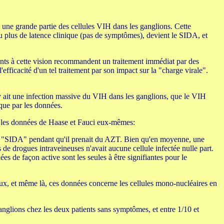
à une grande partie des cellules VIH dans les ganglions. Cette
u plus de latence clinique (pas de symptômes), devient le SIDA, et
ents à cette vision recommandent un traitement immédiat par des
fficacité d'un tel traitement par son impact sur la "charge virale".
y ait une infection massive du VIH dans les ganglions, que le VIH
 que par les données.
on les données de Haase et Fauci eux-mêmes:
'un "SIDA" pendant qu'il prenait du AZT. Bien qu'en moyenne, une
 de drogues intraveineuses n'avait aucune cellule infectée nulle part.
s de façon active sont les seules à être signifiantes pour le
 eux, et même là, ces données concerne les cellules mono-nucléaires en
anglions chez les deux patients sans symptômes, et entre 1/10 et