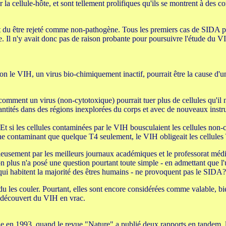
 la cellule-hôte, et sont tellement prolifiques qu'ils se montrent à des co
it du être rejeté comme non-pathogène. Tous les premiers cas de SIDA pré
ie. Il n'y avait donc pas de raison probante pour poursuivre l'étude du V
n le VIH, un virus bio-chimiquement inactif, pourrait être la cause d'un
omment un virus (non-cytotoxique) pourrait tuer plus de cellules qu'il n'
ntités dans des régions inexplorées du corps et avec de nouveaux instr
Et si les cellules contaminées par le VIH bousculaient les cellules non-
 en ne contaminant que quelque T4 seulement, le VIH obligeait les cellul
rieusement par les meilleurs journaux académiques et le professorat mé
n plus n'a posé une question pourtant toute simple - en admettant que l'u
qui habitent la majorité des êtres humains - ne provoquent pas le SIDA?
du les couler. Pourtant, elles sont encore considérées comme valable, bi
n découvert du VIH en vrac.
e en 1993, quand le revue "Nature" a publié deux rapports en tandem, l'