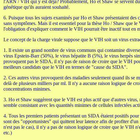
l'ARN / VIH qui y est déjà? Probablement, Ho et Shaw se servent du P
génétique qu'ils auraient souhaité.
6. Puisque tous les sujets examinés par Ho et Shaw présentaient des c
sans symptômes. Mais il est essentiel pour la thèse Ho / Shaw que le
l'obligation d'expliquer comment le VIH pourrait être inactif tout en
Le concept de la charge virale suppose que le VIH soit un virus extra
1. Il existe un grand nombre de virus communs qui contamine diverses 
virus Epstein-Barr (50%), le virus hépatite B (5%), le virus herpès sim
provoquent pas le SIDA, il n'y pas de raison de croire que le VIH pourr
meilleurs candidats que le VIH en termes de "cause du SIDA".
2. Ces autres virus provoquent des maladies seulement quand ils se man
delà de plusieurs milliers par ml. Il n'y a aucune raison logique de c
concentrations minimes.
3. Ho et Shaw suggèrent que le VIH est plus actif que d'autres virus,
semble consistant avec les quantités minimes de cellules infectées act
4. Tous les premiers patients présentant un SIDA étaient positifs pour
sont des "opportunistes" qui quittent leur latence afin de profiter d
n'est pas le cas), il n'y a pas de raison logique de croire que le VIH
etc.)