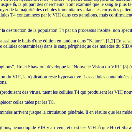
que là, la plupart des chercheurs n'ont examiné que le sang le plus faci
foyer de la majorité des cellules immunitaires - dans les corps des patien
llules T4 contaminées par le VIH dans ces ganglions, mais confirmaient q
a destruction de la population T4 par un processus insolite, non-spéci
ussi par le biais d'une édition en tandem dans "Nature". [1,2] En se ser
e cellules contaminées) dans le sang périphérique des malades du SIDA
ganglions", Ho et Shaw ont développé la "Nouvelle Vision du VIH" [8] (
ation du VIH, la réplication reste hyper-active. Les cellules contaminé
ons.
ve (produisant des virus), tuent les cellules T4 qui produisent les VIH no
lacer celles tuées par les T8.
minées arrivent jusque la circulation générale. Il en résulte que les méd
anglions, beaucoup de VIH y arrivent, et c'est ces VIH-là que Ho et Sha