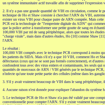
un système immunitaire actif travaille afin de supprimer l'expression vi
2. Il n'y a pas une grande quantité de VIH en circulation, comme le pr
technique de Ho et Shaw consiste à chercher l'ARN du VIH, autrement
exister un virus VIH pour chaque paire de ARN comptée. Mais cette g
PCR est la technologie de "l'empreinte digitale du ADN" qui commen
que la police arrive à transformer une petite goutte de sang en échant
100,000 VIH par ml de sang périphérique, alors que toutes les études 
"charge virale", mais dans d'autres études, Ho [10] comme Shaw [11] 
l'ARN.
Le résultat :
100,000 VIH comptés avec le technique PCR correspond à moins que 10
les patients du SIDA. Mais s'il n'y a que 10 VIH, comment Ho et Shaw 
défectueux (ceux qui ne se sont pas formés correctement), et d'autres 
confondent tous avec des virus entiers et contaminants, les seuls qui
quantités de morceaux de ARN / VIH générés par le technique PCR, et 
n'infecte qu'une toute petite partie des cellules (même dans les gangli
3. S'il y avait vraiment beaucoup de VIH dans le sang périphérique, 
4. Aucune raison n'est donnée pour expliquer l'abandon du système 
5. Le technique PCR de Ho et Shaw n'a pas été validé par une compta
conventionnelle pour compter l'ARN. S'il y existe vraiment beaucou