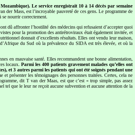
le Mozambique). Le service enregistrait 10 à 14 décès par semaine
 van der Mass, est l’incroyable pauvreté de ces gens. Le programme de
à se nourrir correctement.
ont dû affronter l’hostilité des médecins qui refusaient d’accepter quoi
istes pour la promotion des antirétroviraux était également invitée, et
ritionnel donnait d’excellents résultats. Elles ont vendu leur maison,
on d’Afrique du Sud où la prévalence du SIDA est très élevée, et où la
onnes en mauvaise santé. Elles recommandent une bonne alimentation,
ces locaux.
Parmi les 400 patients gravement malades qu’elles ont
tes), et 3 autres parmi les patients qui ont été soignés pendant une
e et présenter les témoignages des personnes traitées. Certes, cela ne
ogramme, dit T van der Maas, est que c’est « trop simple, pas assez
l tel que le leur ne reçoit aucune subvention et aucune attention de la