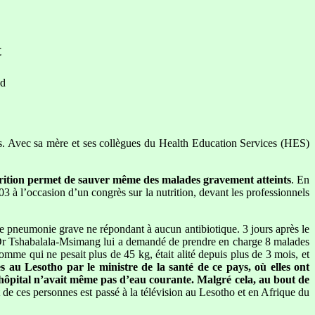
t
ed
es. Avec sa mère et ses collègues du Health Education Services (HES)
utrition permet de sauver même des malades gravement atteints
. En
3 à l’occasion d’un congrès sur la nutrition, devant les professionnels
une pneumonie grave ne répondant à aucun antibiotique. 3 jours après le
Le Dr Tshabalala-Msimang lui a demandé de prendre en charge 8 malades
omme qui ne pesait plus de 45 kg, était alité depuis plus de 3 mois, et
 au Lesotho par le ministre de la santé de ce pays, où elles ont
t l’hôpital n’avait même pas d’eau courante. Malgré cela, au bout de
nt de ces personnes est passé à la télévision au Lesotho et en Afrique du