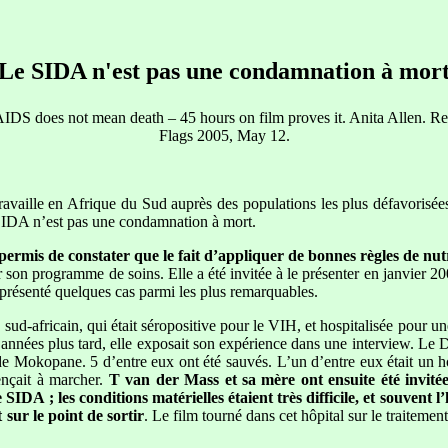
Le SIDA n'est pas une condamnation à mor
IDS does not mean death – 45 hours on film proves it. Anita Allen. R
Flags 2005, May 12.
travaille en Afrique du Sud auprès des populations les plus défavorisé
e SIDA n’est pas une condamnation à mort.
 permis de constater que le fait d’appliquer de bonnes règles de n
on programme de soins. Elle a été invitée à le présenter en janvier 200
a présenté quelques cas parmi les plus remarquables.
 sud-africain, qui était séropositive pour le VIH, et hospitalisée pour 
 3 années plus tard, elle exposait son expérience dans une interview. 
l de Mokopane. 5 d’entre eux ont été sauvés. L’un d’entre eux était un h
nçait à marcher.
T van der Mass et sa mère ont ensuite été invitées
 SIDA ; les conditions matérielles étaient très difficile, et souven
 sur le point de sortir
. Le film tourné dans cet hôpital sur le traiteme