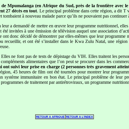
gion de Mpumalanga (en Afrique du Sud, près de la frontière avec 
ent 27 décès en tout
. Le principal problème dans cette région, a dit T
x, et tombaient à nouveau malade parce qu’ils ne pouvaient pas continuer 
 on leur a demandé de mettre en œuvre leur programme nutritionnel, elles 
 été invitées à une émission de télévision auquel une association d’activ
ère ont donc décidé de démontrer par elles-mêmes que leur programme nut
pu recueillir, et ont été s’installer dans le Kwa Zulu Natal, une régi
reuse.
les ne font pas de tests de dépistage du VIH. Elles traitent les pers
des compléments alimentaires que l’on peut se procurer dans les commer
ui ont suivi leur prise en charge (2 personnes très gravement attein
 région, 45 heures de film ont été tournées pour montrer leur programm
 un système immunitaire en bon état. Le principal problème de leur pr
es programmes de traitement par antirétroviraux, un programme nutritionne
RETOUR A AFRIQUE
RETOUR A L'INDEX