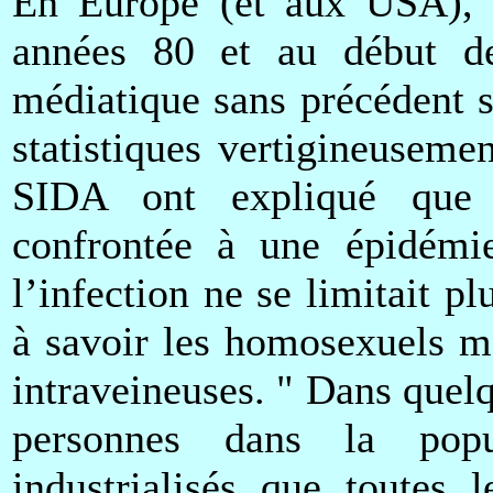
En Europe (et aux USA), n
années 80 et au début d
médiatique sans précédent 
statistiques vertigineuseme
SIDA ont expliqué que l
confrontée à une épidém
l’infection ne se limitait p
à savoir les homosexuels mâ
intraveineuses. " Dans quel
personnes dans la popu
industrialisés que toutes 