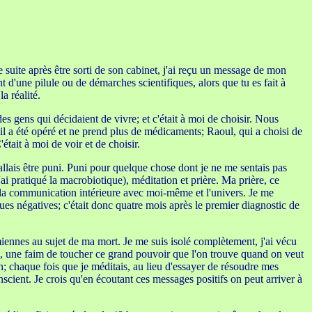
 suite après être sorti de son cabinet, j'ai reçu un message de mon
 d'une pilule ou de démarches scientifiques, alors que tu es fait à
a réalité.
es gens qui décidaient de vivre; et c'était à moi de choisir. Nous
l a été opéré et ne prend plus de médicaments; Raoul, qui a choisi de
était à moi de voir et de choisir.
'allais être puni. Puni pour quelque chose dont je ne me sentais pas
ai pratiqué la macrobiotique), méditation et prière. Ma prière, ce
'est la communication intérieure avec moi-même et l'univers. Je me
ues négatives; c'était donc quatre mois après le premier diagnostic de
 miennes au sujet de ma mort. Je me suis isolé complètement, j'ai vécu
lle, une faim de toucher ce grand pouvoir que l'on trouve quand on veut
on; chaque fois que je méditais, au lieu d'essayer de résoudre mes
cient. Je crois qu'en écoutant ces messages positifs on peut arriver à