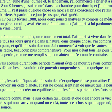
aire un jeûne d'une journée et, le lendemain, j'ai commençé à prier et à
rs 8 ou 9 heures, je suis rentré dans ma chambre pour dormir, et j'ai dor
. Il s'est passé quelque chose en moi: j'ai pris conscience que j'étais g
arrière. A partir de ce jour je sus que j'étais guéri.
 17 ou 18 février 1988, après deux jours d'analyses (y compris de médecin
 père et moi - j'avais été un enfant battu - et j'ai appris à lui pardonner
a vraie liberté.
fait un tour complet, un retournement total. J'ai appris à vivre dans le 
e tous les jours qu'il y a dans la nature, dans chaque chose. J'ai compri
s sa peau, et qu'il a besoin d'amour. J'ai commencé à voir que les autres 
s facile, beaucoup plus compréhensive. Pour moi c'était tous les jours 
la perdre, rien ne me remplissait, et maintenant c'est tout le contraire.
avais acquise durant cette période m'aurait évité de mourir; j'avais compr
s démarches de vouloir et de pouvoir comprendre sont en quelque sorte la
, les scientifiques aient besoin de créer quelque chose pour attirer l'att
ouvoir sur cette planète, et s'ils ne connaissent rien de mieux que la pe
 peut toujours créer un équilibre tel que les faibles partent et les forts re
 encore connu, mais je suis certain qu'il existe et que c'est encore la vi
acles qui nous arrivent quand on est là, toutes ces choses qu'on apprend, 
 source.