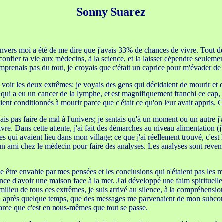
Sonny Suarez
envers moi a été de me dire que j'avais 33% de chances de vivre. Tout de
nfier ta vie aux médecins, à la science, et la laisser dépendre seulement
mprenais pas du tout, je croyais que c'était un caprice pour m'évader de l
u voir les deux extrêmes: je voyais des gens qui décidaient de mourir et d
ui a eu un cancer de la lymphe, et est magnifiquement franchi ce cap, i
ient conditionnés à mourir parce que c'était ce qu'on leur avait appris. C'
is pas faire de mal à l'univers; je sentais qu'à un moment ou un autre j
e. Dans cette attente, j'ai fait des démarches au niveau alimentation (j'
 messes qui avaient lieu dans mon village; ce que j'ai réellement trouvé, c
 un ami chez le médecin pour faire des analyses. Les analyses sont reven
ce être envahie par mes pensées et les conclusions qui n'étaient pas les
chance d'avoir une maison face à la mer. J'ai développé une faim spiritue
 milieu de tous ces extrêmes, je suis arrivé au silence, à la compréhensi
çu, après quelque temps, que des messages me parvenaient de mon subcons
parce que c'est en nous-mêmes que tout se passe.