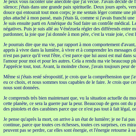
Je peux vous raconter une anecdote que j'ai vécue. J'avais décidé de f
silence; j'étais dans une grande paix spirituelle. Deux jours après, ve
douce qui entourait tout mon corps; je me sentais léger comme une plume
plus attaché à mon passé, mais j'étais là, comme si j'avais franchi une b
Je suis ensuite parti en Amérique du Sud faire un contrôle médical. Le
négatives. Puis je suis allé au Vénézuela régler des différends entre mon
pardonner, la joie que j'ai donnée à mon père, c'est la vraie joie, c'est l
Je pourrais dire que ma vie, par rapport à mon comportement d'avant, a 
appris à vivre dans la lumière, à vivre et à comprendre les messages d
n'est pas parce qu'il veut l'être, c'est parce que lui aussi est mal dan
l'amour pour moi et pour les autres. Cela a rendu ma vie beaucoup plu
J'apprécie tout, tout. Avant, la moindre chose, j'avais toujours peur de 
Même si j'étais resté séropositif, je crois que la compréhension que j'
eu ce choix, et nous sommes tous capables de le faire. Je crois que ce
nous sont données.
Je comprends très bien maintenant que, vu la situation actuelle du monde
cette planète, ce sera la guerre par la peur. Beaucoup de gens ont du p
des pistolets et des carabines parce que ce n'est pas tout à fait légal, on
Je pense qu'après la mort, on arrive à un état de lumière; je ne l'ai pas
continue, parce que toutes ces richesses, toutes ces surprises, ces mir
peuvent pas se perdre, car elles sont énergie, et l'énergie retourne à sa