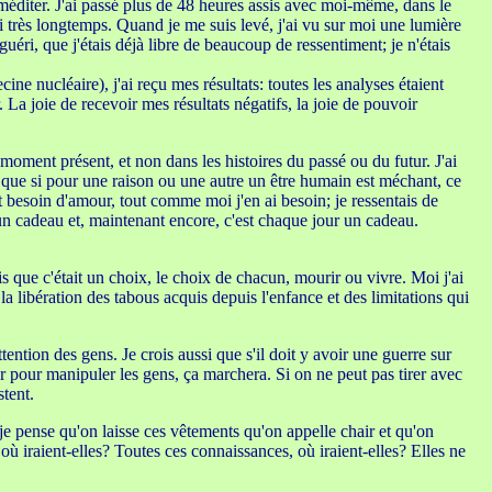
 méditer. J'ai passé plus de 48 heures assis avec moi-même, dans le
mi très longtemps. Quand je me suis levé, j'ai vu sur moi une lumière
uéri, que j'étais déjà libre de beaucoup de ressentiment; je n'étais
e nucléaire), j'ai reçu mes résultats: toutes les analyses étaient
. La joie de recevoir mes résultats négatifs, la joie de pouvoir
moment présent, et non dans les histoires du passé ou du futur. J'ai
s que si pour une raison ou une autre un être humain est méchant, ce
ont besoin d'amour, tout comme moi j'en ai besoin; je ressentais de
un cadeau et, maintenant encore, c'est chaque jour un cadeau.
is que c'était un choix, le choix de chacun, mourir ou vivre. Moi j'ai
 libération des tabous acquis depuis l'enfance et des limitations qui
ention des gens. Je crois aussi que s'il doit y avoir une guerre sur
ur pour manipuler les gens, ça marchera. Si on ne peut pas tirer avec
stent.
e; je pense qu'on laisse ces vêtements qu'on appelle chair et qu'on
où iraient-elles? Toutes ces connaissances, où iraient-elles? Elles ne