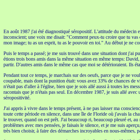
En août 1987 j'ai été diagnostiqué séropositif. L'attitude du médecin 
inconscient; une voix me disait: "Comment peux-tu croire que tu vas co
mon image; tu as un esprit, tu as le pouvoir en toi." Au début je ne co
Puis le temps a passé; je me suis trouvé dans une situation dont j'ai p
étions trois bons amis dans la même situation en même temps: David, q
partir. D'autres amis dans le même cas que moi se détérioraient. Ils éta
Pendant tout ce temps, je marchais sur des oeufs, parce que je ne voula
coupable, mais dont la punition était: vous avez 33% de chances de vivr
n'était pas d'aller à l'église, bien que je sois allé aussi à toutes les
racontais que je n'étais pas seul. En décembre 1987, je suis allé avec
séropositivité.
J'ai appris à vivre dans le temps présent, à ne pas laisser ma conscien
toute cette période en silence, dans une île de Floride où j'avais la 
le trouver, quand on est prêt. J'ai beaucoup ri, beaucoup pleuré et, au
problèmes avec mes pensées, je faisais le silence, et je me suis aper
très bien choisir, à faire des démarches incroyables en nous-mêmes, 