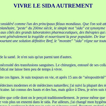
VIVRE LE SIDA AUTREMENT
t considéré comme l'un des principaux fléaux mondiaux. Que l'on soit att
planétaire, "peste" du 20ème siècle, le simple mot "sida" est synonyme 
 aux côtés des grands laboratoires pharmaceutiques, des thérapies qui n
nent généralement la tragédie et nourrissent la peur populaire. De leur 
urtant une solution définitive Bref, le "monstre" "sida" régne sur toute
e la santé. Je n'en suis qu'un parmi tant d'autres.
a nécessité des transfusions sanguines. Le chirurgien, entouré de ses coll
édical me laisse bien peu de temps à vivre.
re ces lignes. Je suis toujours en vie, et après 15 ans de "séropositivit
decines modernes et de médecines naturelles; j'ai suivi la plupart des 
aine. lai connus des hauts et des bas, mais grâce à Dieu, je m'en suis t
ière que celle dont on le perçoit traditionnellement. Je pense même que l
e ne vois plus un ennemi dans le sida. Par ailleurs, j'ai changé mon hygiè