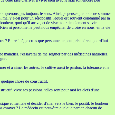
ue cette idée d'arriver à vivre bien avec le sida soit encore peu
n comprenons pas toujours le sens. Ainsi, je pense que nous ne sommes
l mal y a-t-il pour un séropositif, lequel est souvent condamné par la
onheur, quoi qu'il arrive, et de vivre tour simplement sa vie
. Rien ni personne ne peut nous empêcher de croire en nous, en la vie
ames ? En réalité, je crois que personne ne peut prétendre aujourd'hui
 de maladies, j'essayerai de me soigner par des médecines naturelles.
ogue.
mer et à aimer les autres. Je cultive aussi le pardon, la tolérance et le
ie quelque chose de constructif.
ructif, vivre ses passions, telles sont pour moi les clefs d'une
ue et mentale et décider d'aller vers le bien, le positif, le bonheur
 pas essayer ? Le médecin est peut-être quelque part en chacun de