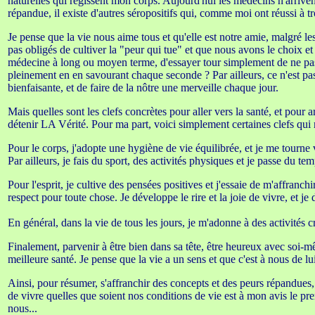
naturelles qui régissent mon corps. Aujourd'hui les médecins n'arrivent
répandue, il existe d'autres séropositifs qui, comme moi ont réussi à t
Je pense que la vie nous aime tous et qu'elle est notre amie, malgré
pas obligés de cultiver la "peur qui tue" et que nous avons le choix e
médecine à long ou moyen terme, d'essayer tour simplement de ne pas ac
pleinement en en savourant chaque seconde ? Par ailleurs, ce n'est pas
bienfaisante, et de faire de la nôtre une merveille chaque jour.
Mais quelles sont les clefs concrètes pour aller vers la santé, et pour
détenir LA Vérité. Pour ma part, voici simplement certaines clefs qui 
Pour le corps, j'adopte une hygiène de vie équilibrée, et je me tourne
Par ailleurs, je fais du sport, des activités physiques et je passe du tem
Pour l'esprit, je cultive des pensées positives et j'essaie de m'affranchi
respect pour toute chose. Je développe le rire et la joie de vivre, et j
En général, dans la vie de tous les jours, je m'adonne à des activités c
Finalement, parvenir à être bien dans sa tête, être heureux avec soi-mê
meilleure santé. Je pense que la vie a un sens et que c'est à nous de l
Ainsi, pour résumer, s'affranchir des concepts et des peurs répandues, 
de vivre quelles que soient nos conditions de vie est à mon avis le pr
nous...