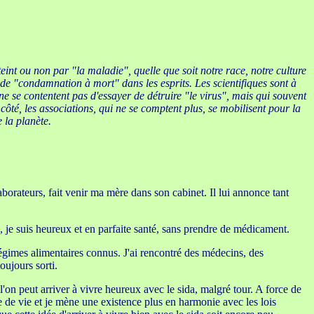
eint ou non par "la maladie", quelle que soit notre race, notre culture
de "condamnation à mort" dans les esprits. Les scientifiques sont à
e se contentent pas d'essayer de détruire "le virus", mais qui souvent
côté, les associations, qui ne se comptent plus, se mobilisent pour la
 la planète.
aborateurs, fait venir ma mère dans son cabinet. Il lui annonce tant
é", je suis heureux et en parfaite santé, sans prendre de médicament.
régimes alimentaires connus. J'ai rencontré des médecins, des
oujours sorti.
'on peut arriver à vivre heureux avec le sida, malgré tour. A force de
ne de vie et je mène une existence plus en harmonie avec les lois