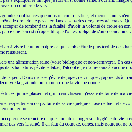
 pas à expliquer le fait que je sois en si bonne santé. Pourtant, malgré q
rouver un équilibre de vie.
 les grandes souffrances que nous rencontrons tous, et même si nous n'e
t même le droit de ne pas aller dans le sens des croyances générales. Que
cepter de tomber dans la fatalité, d'avoir la volonté de croire en son b
 parce que l'on est séropositif, que l'on est obligé de s'auto-condamner
 arriver à vivre heureux malgré ce qui semble être le plus terrible des dr
me réussissent.
 vers une alimentation saine (voire biologique et non-carnivore). En cas
ps dans ha nature. j'évite le tabac, l'alcool et je n'ai recours à aucune dr
r de la peur. Dams ma vie, j'évite de juger, de critiquer, j'apprends à m'ai
e découvre la gratitude pour tour cc que la vie me donne.
réatrices qui me plaisent et qui m'enrichissent. j'essaie de faire de ma v
me, respecter son corps, faire de sa vie quelque chose de bien et de const
ui en donner un.
accepter de se remettre en question, de changer son hygiène de vie physiq
emier pas vers la santé. Il en faut du courage, certes, mais pourquoi ne