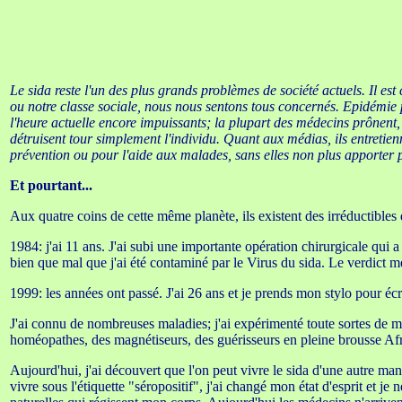
Le sida reste l'un des plus grands problèmes de société actuels. Il es
ou notre classe sociale, nous nous sentons tous concernés. Epidémie 
l'heure actuelle encore impuissants; la plupart des médecins prônent,
détruisent tour simplement l'individu. Quant aux médias, ils entretien
prévention ou pour l'aide aux malades, sans elles non plus apporter po
Et pourtant...
Aux quatre coins de cette même planète, ils existent des irréductibles d
1984: j'ai 11 ans. J'ai subi une importante opération chirurgicale qui 
bien que mal que j'ai été contaminé par le Virus du sida. Le verdict m
1999: les années ont passé. J'ai 26 ans et je prends mon stylo pour écri
J'ai connu de nombreuses maladies; j'ai expérimenté toute sortes de mé
homéopathes, des magnétiseurs, des guérisseurs en pleine brousse Afric
Aujourd'hui, j'ai découvert que l'on peut vivre le sida d'une autre man
vivre sous l'étiquette "séropositif", j'ai changé mon état d'esprit et j