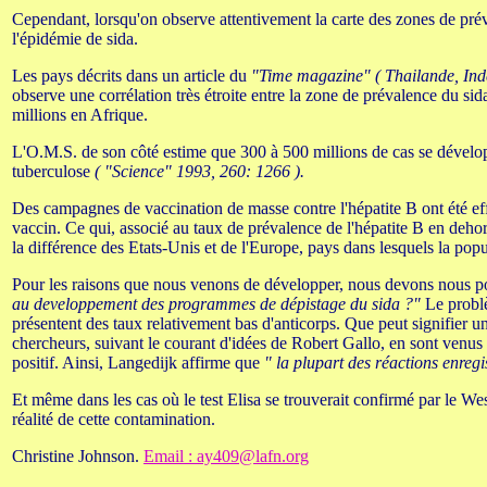
Cependant, lorsqu'on observe attentivement la carte des zones de prév
l'épidémie de sida.
Les pays décrits dans un article du
"Time magazine" ( Thailande, Inde
observe une corrélation très étroite entre la zone de prévalence du sid
millions en Afrique.
L'O.M.S. de son côté estime que 300 à 500 millions de cas se dévelop
tuberculose
( "Science" 1993, 260: 1266 ).
Des campagnes de vaccination de masse contre l'hépatite B ont été ef
vaccin. Ce qui, associé au taux de prévalence de l'hépatite B en dehor
la différence des Etats-Unis et de l'Europe, pays dans lesquels la popu
Pour les raisons que nous venons de développer, nous devons nous po
au developpement des programmes de dépistage du sida ?"
Le problè
présentent des taux relativement bas d'anticorps. Que peut signifier un 
chercheurs, suivant le courant d'idées de Robert Gallo, en sont venus à
positif. Ainsi, Langedijk affirme que
" la plupart des réactions enregi
Et même dans les cas où le test Elisa se trouverait confirmé par le We
réalité de cette contamination.
Christine Johnson.
Email : ay409@lafn.org