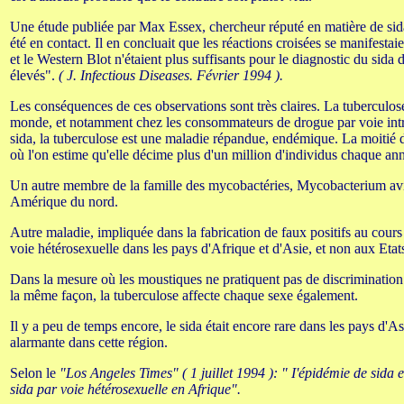
Une étude publiée par Max Essex, chercheur réputé en matière de sida, a
été en contact. Il en concluait que les réactions croisées se manifes
et le Western Blot n'étaient plus suffisants pour le diagnostic du sid
élevés".
( J. Infectious Diseases. Février 1994 ).
Les conséquences de ces observations sont très claires. La tuberculos
monde, et notamment chez les consommateurs de drogue par voie intra
sida, la tuberculose est une maladie répandue, endémique. La moitié d
où l'on estime qu'elle décime plus d'un million d'individus chaque an
Un autre membre de la famille des mycobactéries, Mycobacterium avium
Amérique du nord.
Autre maladie, impliquée dans la fabrication de faux positifs au cours 
voie hétérosexuelle dans les pays d'Afrique et d'Asie, et non aux Etat
Dans la mesure où les moustiques ne pratiquent pas de discrimination
la même façon, la tuberculose affecte chaque sexe également.
Il y a peu de temps encore, le sida était encore rare dans les pays d'
alarmante dans cette région.
Selon le
"Los Angeles Times" ( 1 juillet 1994 ): " I'épidémie de sida
sida par voie hétérosexuelle en Afrique".