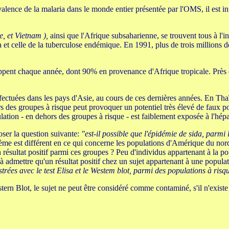
alence de la malaria dans le monde entier présentée par l'OMS, il est i
, et Vietnam ),
ainsi que l'Afrique subsaharienne, se trouvent tous à l
a et celle de la tuberculose endémique. En 1991, plus de trois millions d
pent chaque année, dont 90% en provenance d'Afrique tropicale. Près de 
fectuées dans les pays d'Asie, au cours de ces dernières années. En Tha
s des groupes à risque peut provoquer un potentiel très élevé de faux po
lation - en dehors des groupes à risque - est faiblement exposée à l'hépa
ser la question suivante:
"est-il possible que l'épidémie de sida, parmi
me est différent en ce qui concerne les populations d'Amérique du nord
résultat positif parmi ces groupes ? Peu d'individus appartenant à la popu
 admettre qu'un résultat positif chez un sujet appartenant à une populat
strées avec le test Elisa et le Westem blot, parmi des populations à risqu
stern Blot, le sujet ne peut être considéré comme contaminé, s'il n'exis