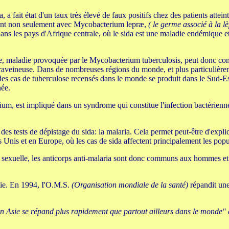
 fait état d'un taux très élevé de faux positifs chez des patients atteint
taient non seulement avec Mycobacterium lepræ,
( le germe associé à la lè
a dans les pays d'Afrique centrale, où le sida est une maladie endémique 
e, maladie provoquée par le Mycobacterium tuberculosis, peut donc const
veineuse. Dans de nombreuses régions du monde, et plus particulièrem
es cas de tuberculose recensés dans le monde se produit dans le Sud-Es
née.
, est impliqué dans un syndrome qui constitue l'infection bactérienne 
des tests de dépistage du sida: la malaria. Cela permet peut-être d'expli
s Unis et en Europe, où les cas de sida affectent principalement les pop
 sexuelle, les anticorps anti-malaria sont donc communs aux hommes et 
Asie. En 1994, I'O.M.S.
(Organisation mondiale de la santé)
répandit une
 en Asie se répand plus rapidement que partout ailleurs dans le monde"