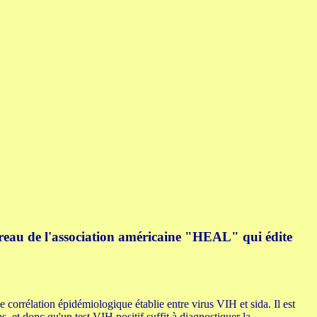
bureau de l'association américaine "HEAL" qui édite
 corrélation épidémiologique établie entre virus VIH et sida. Il est
s, et donc qu'un test VIH positif suffit à diagnostiquer la