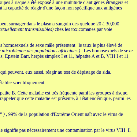
upes à risque a été exposé à une multitude d'antigènes étrangers et
t la capacité de réagir d'une façon non spécifique aux antigènes
 peut surnager dans le plasma sanguin des quelque 20 à 30,000
sexuellement transmissibles)
chez les toxicomanes par voie
s homosexuels de sexe mâle présentent "le taux le plus élevé de
 microbienne des populations africaines )
. Les homosexuels de sexe
, Epstein Barr, herpès simplex I et 11, hépatite A et B, VIH I et 11,
ui peuvent, eux aussi, réagir au test de dépistage du sida.
établie scientifiquement.
atite B. Cette maladie est très fréquente pami les groupes à risque,
appeler que cette maladie est présente, à l'état endémique, parmi les
" )
, 99% de la population d'Extrème Orient naît avec le virus de
ne signifie pas nécessairement une contamination par le virus VIH. Il