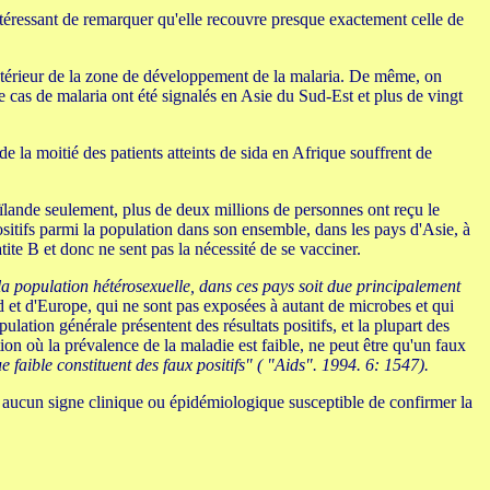
ntéressant de remarquer qu'elle recouvre presque exactement celle de
'intérieur de la zone de développement de la malaria. De même, on
e cas de malaria ont été signalés en Asie du Sud-Est et plus de vingt
la moitié des patients atteints de sida en Afrique souffrent de
ïlande seulement, plus de deux millions de personnes ont reçu le
sitifs parmi la population dans son ensemble, dans les pays d'Asie, à
tite B et donc ne sent pas la nécessité de se vacciner.
 la population hétérosexuelle, dans ces pays soit due principalement
 et d'Europe, qui ne sont pas exposées à autant de microbes et qui
lation générale présentent des résultats positifs, et la plupart des
ion où la prévalence de la maladie est faible, ne peut être qu'un faux
e faible constituent des faux positifs" ( "Aids". 1994. 6: 1547).
te aucun signe clinique ou épidémiologique susceptible de confirmer la