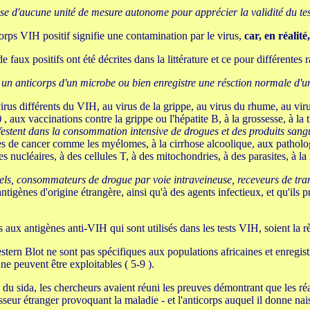
pose d'aucune unité de mesure autonome pour apprécier la validité du tes
icorps VIH positif signifie une contamination par le virus,
car, en réalité
faux positifs ont été décrites dans la littérature et ce pour différentes r
te un anticorps d'un microbe ou bien enregistre une résction normale d'
ovirus différents du VIH, au virus de la grippe, au virus du rhume, au vir
)
, aux vaccinations contre la grippe ou l'hépatite B, à la grossesse, à la
festent dans la consommation intensive de drogues et des produits sang
ypes de cancer comme les myélomes, à la cirrhose alcoolique, aux patholo
ucléaires, à des cellules T, à des mitochondries, à des parasites, à la ma
ls, consommateurs de drogue par voie intraveineuse, receveurs de tra
'antigènes d'origine étrangère, ainsi qu'à des agents infectieux, et qu'il
ées aux antigènes anti-VIH qui sont utilisés dans les tests VIH, soient la 
estern Blot ne sont pas spécifiques aux populations africaines et enregistr
ne peuvent être exploitables ( 5-9 ).
 sida, les chercheurs avaient réuni les preuves démontrant que les réact
isseur étranger provoquant la maladie - et l'anticorps auquel il donne na