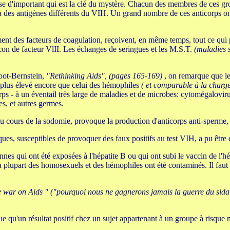
e d'important qui est la clé du mystère. Chacun des membres de ces gro
à des antigènes différents du VIH. Un grand nombre de ces anticorps on
ent des facteurs de coagulation, reçoivent, en même temps, tout ce qui
acon de facteur VlII. Les échanges de seringues et les M.S.T.
(maladies 
Root-Bernstein,
"Rethinking Aids", (pages 165-169)
, on remarque que le
 plus élevé encore que celui des hémophiles
( et comparable à la charge
ps - à un éventail très large de maladies et de microbes: cytomégalovirus
s, et autres germes.
au cours de la sodomie, provoque la production d'anticorps anti-sperme, q
ues, susceptibles de provoquer des faux positifs au test VIH, a pu être 
s qui ont été exposées à l'hépatite B ou qui ont subi le vaccin de l'hép
 plupart des homosexuels et des hémophiles ont été contaminés. Il faut r
 war on Aids " ("pourquoi nous ne gagnerons jamais la guerre du sida
ue qu'un résultat positif chez un sujet appartenant à un groupe à risque 