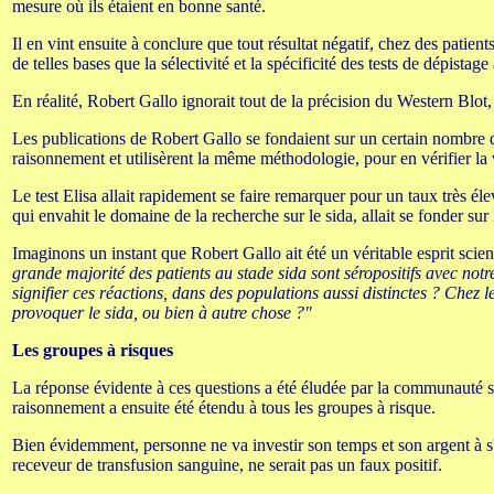
mesure où ils étaient en bonne santé.
Il en vint ensuite à conclure que tout résultat négatif, chez des patient
de telles bases que la sélectivité et la spécificité des tests de dépistage 
En réalité, Robert Gallo ignorait tout de la précision du Western Blot, il
Les publications de Robert Gallo se fondaient sur un certain nombre d
raisonnement et utilisèrent la même méthodologie, pour en vérifier la v
Le test Elisa allait rapidement se faire remarquer pour un taux très él
qui envahit le domaine de la recherche sur le sida, allait se fonder sur 
Imaginons un instant que Robert Gallo ait été un véritable esprit scient
grande majorité des patients au stade sida sont séropositifs avec notr
signifier ces réactions, dans des populations aussi distinctes ? Chez l
provoquer le sida, ou bien à autre chose ?"
Les groupes à risques
La réponse évidente à ces questions a été éludée par la communauté sci
raisonnement a ensuite été étendu à tous les groupes à risque.
Bien évidemment, personne ne va investir son temps et son argent à s
receveur de transfusion sanguine, ne serait pas un faux positif.