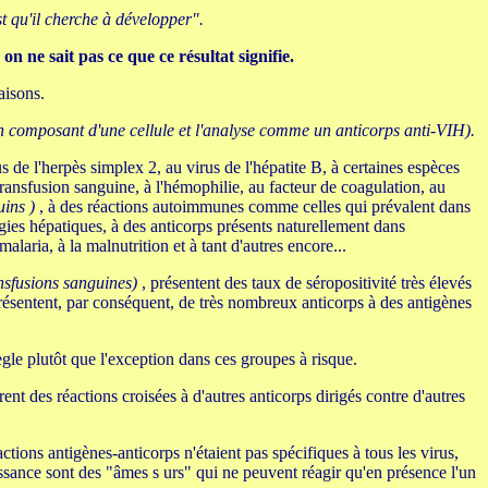
t qu'il cherche à développer".
, on ne sait pas ce que ce résultat signifie.
aisons.
un composant d'une cellule et l'analyse comme un anticorps anti-VIH).
us de l'herpès simplex 2, au virus de l'hépatite B, à certaines espèces
 transfusion sanguine, à l'hémophilie, au facteur de coagulation, au
uins )
, à des réactions autoimmunes comme celles qui prévalent dans
gies hépatiques, à des anticorps présents naturellement dans
laria, à la malnutrition et à tant d'autres encore...
nsfusions sanguines)
, présentent des taux de séropositivité très élevés
s présentent, par conséquent, de très nombreux anticorps à des antigènes
règle plutôt que l'exception dans ces groupes à risque.
ent des réactions croisées à d'autres anticorps dirigés contre d'autres
ions antigènes-anticorps n'étaient pas spécifiques à tous les virus,
issance sont des "âmes s urs" qui ne peuvent réagir qu'en présence l'un