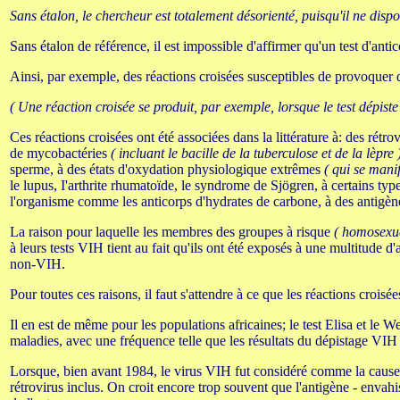
Sans étalon, le chercheur est totalement désorienté, puisqu'il ne dis
Sans étalon de référence, il est impossible d'affirmer qu'un test d'ant
Ainsi, par exemple, des réactions croisées susceptibles de provoquer de 
( Une réaction croisée se produit, par exemple, lorsque le test dépis
Ces réactions croisées ont été associées dans la littérature à: des rétr
de mycobactéries
( incluant le bacille de la tuberculose et de la lèpre 
sperme, à des états d'oxydation physiologique extrêmes
( qui se mani
le lupus, I'arthrite rhumatoïde, le syndrome de Sjögren, à certains t
l'organisme comme les anticorps d'hydrates de carbone, à des antigènes n
La raison pour laquelle les membres des groupes à risque
( homosexue
à leurs tests VIH tient au fait qu'ils ont été exposés à une multitude d
non-VIH.
Pour toutes ces raisons, il faut s'attendre à ce que les réactions crois
Il en est de même pour les populations africaines; le test Elisa et le W
maladies, avec une fréquence telle que les résultats du dépistage VIH 
Lorsque, bien avant 1984, le virus VIH fut considéré comme la cause du
rétrovirus inclus. On croit encore trop souvent que l'antigène - envah