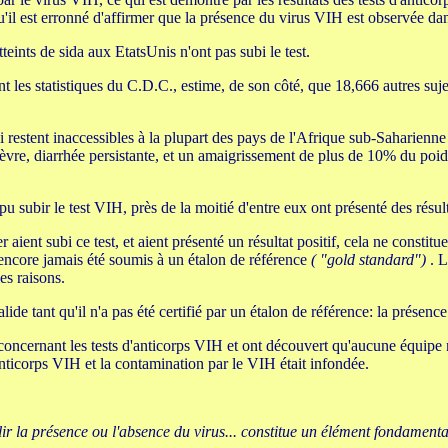
'il est erronné d'affirmer que la présence du virus VIH est observée dans
eints de sida aux EtatsUnis n'ont pas subi le test.
t les statistiques du C.D.C., estime, de son côté, que 18,666 autres sujet
estent inaccessibles à la plupart des pays de l'Afrique sub-Saharienne -
 fièvre, diarrhée persistante, et un amaigrissement de plus de 10% du 
pu subir le test VIH, près de la moitié d'entre eux ont présenté des résulta
aient subi ce test, et aient présenté un résultat positif, cela ne constit
t encore jamais été soumis à un étalon de référence
( "gold standard")
. L
es raisons.
alide tant qu'il n'a pas été certifié par un étalon de référence: la prése
 concernant les tests d'anticorps VIH et ont découvert qu'aucune équipe 
'anticorps VIH et la contamination par le VIH était infondée.
r la présence ou l'absence du virus... constitue un élément fondamental 