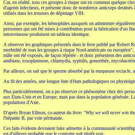
Car, en réalité, tous ces groupes à risque ont en commun quelque chos
d'agents infectieux, et présente donc de nombreux anticorps destinés 
utilisés dans les trousses de dépistage VIH.
Ainsi, par exemple, les hémophiles auxquels on administre régulièrem
personnes qui ont été mises à contribution pour la fabrication d'un fl
intraveineuse produisent un tableau identique.
A observer les graphiques présentés dans le livre publié par Robert 
morbidité de tous les groupes à risque Nord-américain ou européen",
mâle ont été exposés, de façon répétée - et donc présentent des anticor
amibiase, toxoplasmose, chlamydia, syphilis, gonorrhée, mycobactérie
Par ailleurs, on sait que le sperme absorbé par la muqueuse rectacle, 
Au fil des années, une longue liste d'états pathologiques ou physiolgiq
Plus particulièrement, on a pu observer ce phénomène chez des personne
aux Etats-Unis et en Europe, mais pas dans la population générale. La
populations d'Asie.
D'après Bryan Ellison, co-auteur du livre:
"Why we will never win the
l'hépatite B, par voie périnatale.
Ces faits évidents devraient faire admettre à la communauté scientifiq
est d'ailleurs probable que le contraire soit plutôt vrai.