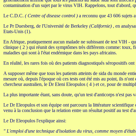
contamination d'un sujet par le virus VIH. Rappelons, tout d'abord, qu
Le C.D.C.
( Centre of disease control )
a reconnu que 43 606 sujets att
Le Pr Duesberg, de l'Université de Berkeley
(Californie)
, en analysan
Etats-Unis (1).
En Afrique, pratiquement aucun malade ne subissant de test VIH - qui r
clinique ( 2 ) qui réunit des symptômes très différents comme: toux,
maladies qui sont à l'état endémique dans les pays africains.
En réalité, les rares fois où des patients diagnostiqués séropositifs ont 
A supposer même que tous les patients atteints de sida du monde entier 
mesure où, depuis l'époque où ces tests ont été mis au point, ils n'on
chercheur australien, le Dr Eleni Eleopulos ( 4 ) et ce, pour de multipl
La plus importante étant, sans doute, qu'un test d'anticorps n'est pas v
Le Dr Eleopulos et son équipe ont parcouru la littérature scientifique
venu à la conclusion que la relation entre un résultat positif au test d
Le Dr Eleopulos l'explique ainsi:
" L'emploi d'une technique d'isolation du virus, comme moyen d'établi