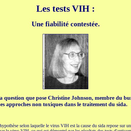
Les tests VIH :
Une fiabilité contestée.
est la question que pose Christine Johnson, membre du 
es approches non toxiques dans le traitement du sida.
hypothèse selon laquelle le virus VIH est la cause du sida repose sur une
ar le virus VIH, ce qui est démontré par les résultats des tests d'anticorp