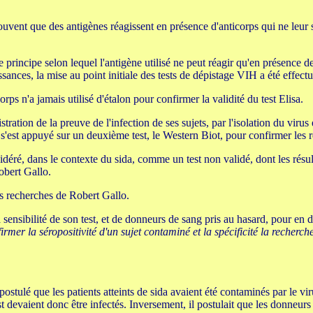
e souvent que des antigènes réagissent en présence d'anticorps qui ne leur
principe selon lequel l'antigène utilisé ne peut réagir qu'en présence de
sances, la mise au point initiale des tests de dépistage VIH a été effec
rps n'a jamais utilisé d'étalon pour confirmer la validité du test Elisa.
tration de la preuve de l'infection de ses sujets, par l'isolation du virus e
s'est appuyé sur un deuxième test, le Western Biot, pour confirmer les ré
sidéré, dans le contexte du sida, comme un test non validé, dont les résul
obert Gallo.
es recherches de Robert Gallo.
la sensibilité de son test, et de donneurs de sang pris au hasard, pour en 
rmer la séropositivité d'un sujet contaminé et la spécificité la recherc
postulé que les patients atteints de sida avaient été contaminés par le v
est devaient donc être infectés. Inversement, il postulait que les donneu