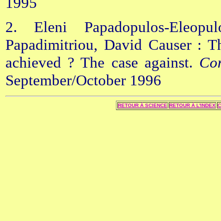
1995
2. Eleni Papadopulos-Eleop
Papadimitriou, David Causer : Th
achieved ? The case against.
Co
September/October 1996
RETOUR Á SCIENCE
RETOUR Á L'INDEX
C