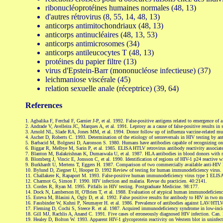
ribonucléoprotéines humaines normales (48, 13)
d'autres rétrovirus (8, 55, 14, 48, 13)
anticorps antimitochondriaux (48, 13)
anticorps antinucléaires (48, 13, 53)
anticorps antimicrosomes (34)
anticorps antileucocytes T (48, 13)
protéines du papier filtre (13)
virus d'Epstein-Barr (mononucléose infectieuse) (37)
leichmaniose viscérale (45)
relation sexuelle anale (réceptrice) (39, 64)
References
1. Agbalika F, Ferchal F, Garnier J-P, et al. 1992. False-positive antigens related to emergence of
2. Andrade V, Avelleira JC, Marques A, et al. 1991. Leprosy as a cause of false-positive results in s
3. Arnold NL, Slade RA, Jones MM, et al. 1994. Donor follow up of influenza vaccine-related mu
4. Ascher D, Roberts C. 1993. Determination of the etiology of seroreversals in HIV testing by an
5. Barbacid M, Bolgnesi D, Aaronson S. 1980. Humans have antibodies capable of recognizing oncovi
6. Biggar R, Melbye M, Sarin P, et al. 1985. ELISA HTLV retrovirus antibody reactivity associat
7. Blanton M, Balakrishnan K, Dumaswala U, et al. 1987. HLA antibodies in blood donors with rea
8. Blomberg J, Vincic E, Jonsson C, et al. 1990. Identification of regions of HIV-1 p24 reactive 
9. Burkhardt U, Mertens T, Eggers H. 1987. Comparison of two commercially available anti-HI
10. Bylund D, Ziegner U, Hooper D. 1992 Review of testing for human immunodeficiency virus.
11. Challakere K, Rapaport M. 1993. False-positive human immunodeficiency virus type 1 ELISA r
12. Charmot G, Simon F. 1990. HIV infection and malaria. Revue du practicien. 40:2141.
13. Cordes R, Ryan M. 1995. Pitfalls in HIV testing. Postgraduate Medicine. 98:177.
14. Dock N, Lamberson H, O'Brien T, et al. 1988. Evaluation of atypical human immunodeficiency
15. Esteva M, Blasini A, Ogly D, et al. 1992. False positive results for antibody to HIV in tw
16. Fassbinder W, Kuhni P, Neumayer H. et al. 1986. Prevalence of antibodies against LAV/HTLV-II
17. Fleming D, Cochi S, Steece R. et al. 1987. Acquired immunodeficiency syndrome in low-inc
18. Gill MJ, Rachlis A, Anand C. 1991. Five cases of erroneously diagnosed HIV infection. Can.
19. Healey D, Bolton W. 1993. Apparent HIV-1 glycoprotein reactivity on Western blot in uninfe