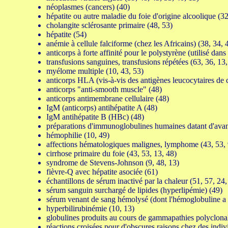
néoplasmes (cancers) (40)
hépatite ou autre maladie du foie d'origine alcoolique (32
cholangite sclérosante primaire (48, 53)
hépatite (54)
anémie à cellule falciforme (chez les Africains) (38, 34,
anticorps à forte affinité pour le polystyrène (utilisé dans 
transfusions sanguines, transfusions répétées (63, 36, 13
myélome multiple (10, 43, 53)
anticorps HLA (vis-à-vis des antigènes leucocytaires de cl
anticorps "anti-smooth muscle" (48)
anticorps antimembrane cellulaire (48)
IgM (anticorps) antihépatite A (48)
IgM antihépatite B (HBc) (48)
préparations d'immunoglobulines humaines datant d'ava
hémophilie (10, 49)
affections hématologiques malignes, lymphome (43, 53, 
cirrhose primaire du foie (43, 53, 13, 48)
syndrome de Stevens-Johnson (9, 48, 13)
fièvre-Q avec hépatite asociée (61)
échantillons de sérum inactivé par la chaleur (51, 57, 24
sérum sanguin surchargé de lipides (hyperlipémie) (49)
sérum venant de sang hémolysé (dont l'hémoglobuline a q
hyperbilirubinémie (10, 13)
globulines produits au cours de gammapathies polyclonal
réactions croisées pour d'obscures raisons chez des indiv