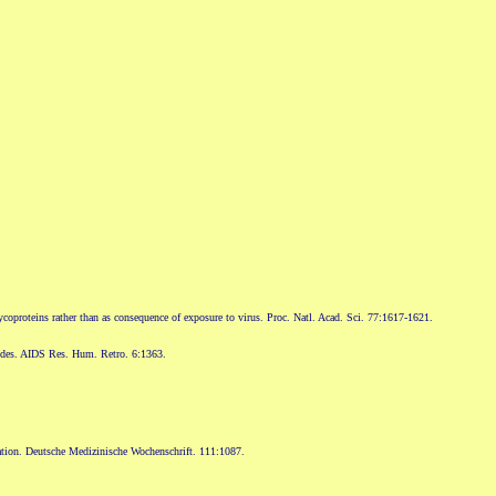
coproteins rather than as consequence of exposure to virus. Proc. Natl. Acad. Sci. 77:1617-1621.
ptides. AIDS Res. Hum. Retro. 6:1363.
tation. Deutsche Medizinische Wochenschrift. 111:1087.