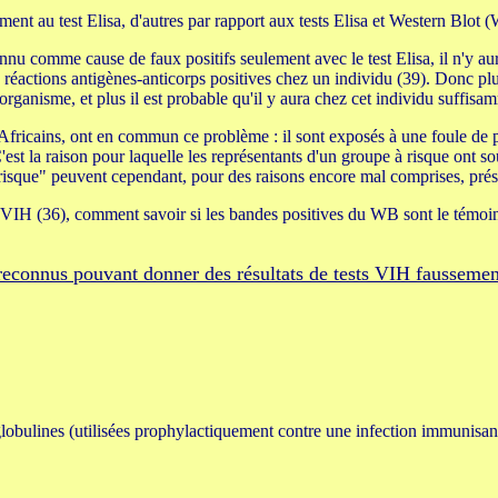
lement au test Elisa, d'autres par rapport aux tests Elisa et Western Blot 
nnu comme cause de faux positifs seulement avec le test Elisa, il n'y aur
 réactions antigènes-anticorps positives chez un individu (39). Donc plus
organisme, et plus il est probable qu'il y aura chez cet individu suffisa
Africains, ont en commun ce problème : il sont exposés à une foule de pr
est la raison pour laquelle les représentants d'un groupe à risque ont 
 risque" peuvent cependant, pour des raisons encore mal comprises, prés
 VIH (36), comment savoir si les bandes positives du WB sont le témoi
reconnus pouvant donner des résultats de tests VIH faussement
lines (utilisées prophylactiquement contre une infection immunisante)