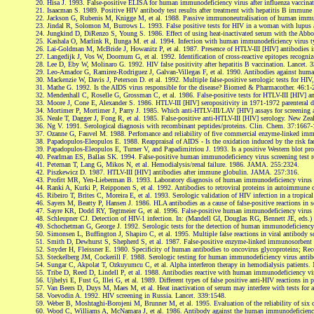
20. Hisa J. 1993. False-positive ELISA for human immunodeficiency virus after influenza vaccina
21. Isaacman S. 1989. Positive HIV antibody test results after treatment with hepatitis B immu
22. Jackson G, Rubenis M, Knigge M, et al. 1988. Passive immunoneutralisation of human immuno
23. Jindal R, Solomon M, Burrows L. 1993. False positive tests for HIV in a woman with lupus 
24. Jungkind D, DiRenzo S, Young S. 1986. Effect of using heat-inactivated serum with the Abbott
25. Kashala O, Marlink R, Ilunga M. et al. 1994. Infection with human immunodeficiency virus typ
26. Lai-Goldman M, McBride J, Howanitz P, et al. 1987. Presence of HTLV-III [HIV] antibodies i
27. Langedijk J, Vos W, Doornum G, et al. 1992. Identification of cross-reactive epitopes recogni
28. Lee D, Eby W, Molinaro G. 1992. HIV false positivity after hepatitis B vaccination. Lancet. 
29. Leo-Amador G, Ramirez-Rodriguez J, Galvan-Villegas F, et al. 1990. Antibodies against huma
30. Mackenzie W, Davis J, Peterson D. et al. 1992. Multiple false-positive serologic tests for 
31. Mathe G. 1992. Is the AIDS virus responsible for the disease? Biomed & Pharmacother. 46:1-
32. Mendenhall C, Roselle G, Grossman C, et al. 1986. False-positive tests for HTLV-III [HIV] an
33. Moore J, Cone E, Alexander S. 1986. HTLV-III [HIV] seropositivity in 1971-1972 parenteral dr
34. Mortimer P, Mortimer J, Parry J. 1985. Which anti-HTLV-III/LAV [HIV] assays for screening 
35. Neale T, Dagger J, Fong R, et al. 1985. False-positive anti-HTLV-III [HIV] serology. New Zea
36. Ng V. 1991. Serological diagnosis with recombinant peptides/proteins. Clin. Chem. 37:1667-
37. Ozanne G, Fauvel M. 1988. Perfomance and reliability of five commercial enzyme-linked immun
38. Papadopulos-Eleopulos E. 1988. Reappraisal of AIDS - Is the oxidation induced by the risk f
39. Papadopulos-Eleopulos E, Turner V, and Papadimitriou J. 1993. Is a positive Western blot pr
40. Pearlman ES, Ballas SK. 1994. False-positive human immunodeficiency virus screening test re
41. Peternan T, Lang G, Mikos N, et al. Hemodialysis/renal failure. 1986. JAMA. 255:2324.
42. Piszkewicz D. 1987. HTLV-III [HIV] antibodies after immune globulin. JAMA. 257:316.
43. Profitt MR, Yen-Lieberman B. 1993. Laboratory diagnosis of human immunodeficiency virus i
44. Ranki A, Kurki P, Reipponen S, et al. 1992. Antibodies to retroviral proteins in autoimmune 
45. Ribeiro T, Brites C, Moreira E, et al. 1993. Serologic validation of HIV infection in a tropica
46. Sayers M, Beatty P, Hansen J. 1986. HLA antibodies as a cause of false-positive reactions in
47. Sayre KR, Dodd RY, Tegtmeier G, et al. 1996. False-positive human immunodeficiency virus ty
48. Schleupner CJ. Detection of HIV-1 infection. In: (Mandell GI, Douglas RG, Bennett JE, eds.) 
49. Schochetman G, George J. 1992. Serologic tests for the detection of human immunodeficienc
50. Simonsen L, Buffington J, Shapiro C, et al. 1995. Multiple false reactions in viral antibody 
51. Smith D, Dewhurst S, Shepherd S, et al. 1987. False-positive enzyme-linked immunosorbent as
52. Snyder H, Fleissner E. 1980. Specificity of human antibodies to oncovirus glycoproteins; Recog
53. Steckelberg JM, Cockerill F. 1988. Serologic testing for human immunodeficiency virus anti
54. Sungar C, Akpolat T, Ozkuyumcu C, et al. Alpha interferon therapy in hemodialysis patients.
55. Tribe D, Reed D, Lindell P, et al. 1988. Antibodies reactive with human immunodeficiency vir
56. Ujhelyi E, Fust G, Illei G, et al. 1989. Different types of false positive anti-HIV reactions i
57. Van Beers D, Duys M, Maes M, et al. Heat inactivation of serum may interfere with tests for 
58. Voevodin A. 1992. HIV screening in Russia. Lancet. 339:1548.
59. Weber B, Moshtaghi-Borojeni M, Brunner M, et al. 1995. Evaluation of the reliability of six
60. Wood C, Williams A, McNamara J, et al. 1986. Antibody against the human immunodeficiency