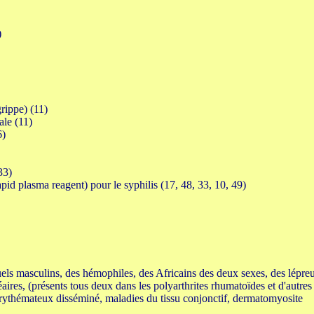
)
grippe) (11)
rale (11)
6)
 33)
rapid plasma reagent) pour le syphilis (17, 48, 33, 10, 49)
els masculins, des hémophiles, des Africains des deux sexes, des lépre
éaires, (présents tous deux dans les polyarthrites rhumatoïdes et d'autres
érythémateux disséminé, maladies du tissu conjonctif, dermatomyosite