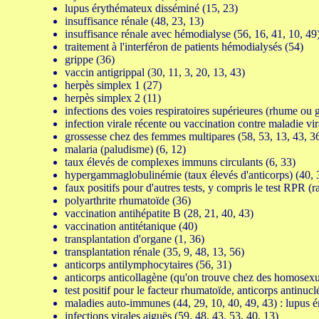
lupus érythémateux disséminé (15, 23)
insuffisance rénale (48, 23, 13)
insuffisance rénale avec hémodialyse (56, 16, 41, 10, 49
traitement à l'interféron de patients hémodialysés (54)
grippe (36)
vaccin antigrippal (30, 11, 3, 20, 13, 43)
herpès simplex 1 (27)
herpès simplex 2 (11)
infections des voies respiratoires supérieures (rhume ou 
infection virale récente ou vaccination contre maladie vi
grossesse chez des femmes multipares (58, 53, 13, 43, 3
malaria (paludisme) (6, 12)
taux élevés de complexes immuns circulants (6, 33)
hypergammaglobulinémie (taux élevés d'anticorps) (40,
faux positifs pour d'autres tests, y compris le test RPR (
polyarthrite rhumatoïde (36)
vaccination antihépatite B (28, 21, 40, 43)
vaccination antitétanique (40)
transplantation d'organe (1, 36)
transplantation rénale (35, 9, 48, 13, 56)
anticorps antilymphocytaires (56, 31)
anticorps anticollagène (qu'on trouve chez des homosexu
test positif pour le facteur rhumatoïde, anticorps antinucl
maladies auto-immunes (44, 29, 10, 40, 49, 43) : lupus 
infections virales aiguës (59, 48, 43, 53, 40, 13)