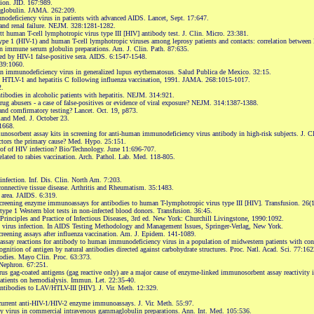
tion. JID. 167:989.
ne globulin. JAMA. 262:209.
deficiency virus in patients with advanced AIDS. Lancet, Sept. 17:647.
and renal failure. NEJM. 328:1281-1282.
 human T-cell lymphotropic virus type III [HIV] antibody test. J. Clin. Micro. 23:381.
e 1 (HIV-1) and human T-cell lymphotropic viruses among leprosy patients and contacts: correlation between H
n immune serum globulin preparations. Am. J. Clin. Path. 87:635.
zed by HIV-1 false-positive sera. AIDS. 6:1547-1548.
339:1060.
n immunodeficiency virus in generalized lupus erythematosus. Salud Publica de Mexico. 32:15.
HIV, HTLV-1 and hepatitis C following influenza vaccination, 1991. JAMA. 268:1015-1017.
2.
tibodies in alcoholic patients with hepatitis. NEJM. 314:921.
ug abusers - a case of false-positives or evidence of viral exposure? NEJM. 314:1387-1388.
and comfirmatory testing? Lancet. Oct. 19, p873.
land Med. J. October 23.
1668.
osorbent assay kits in screening for anti-human immunodeficiency virus antibody in high-risk subjects. J. C
actors the primary cause? Med. Hypo. 25:151.
oof of HIV infection? Bio/Technology. June 11:696-707.
lated to rabies vaccination. Arch. Pathol. Lab. Med. 118-805.
nfection. Inf. Dis. Clin. North Am. 7:203.
connective tissue disease. Arthritis and Rheumatism. 35:1483.
l area. JAIDS. 6:319.
 screening enzyme immunoassays for antibodies to human T-lymphotropic virus type III [HIV]. Transfusion. 26(
pe 1 Western blot tests in non-infected blood donors. Transfusion. 36:45.
Principles and Practice of Infectious Diseases, 3rd ed. New York: Churchill Livingstone, 1990:1092.
y virus infection. In AIDS Testing Methodology and Management Issues, Springer-Verlag, New York.
screening assays after influenza vaccination. Am. J. Epidem. 141-1089.
say reactions for antibody to human immunodeficiency virus in a population of midwestern patients with cong
nition of antigen by natural antibodies directed against carbohydrate structures. Proc. Natl. Acad. Sci. 77:16
bodies. Mayo Clin. Proc. 63:373.
 Nephron. 67:251.
us gag-coated antigens (gag reactive only) are a major cause of enzyme-linked immunosorbent assay reactivity 
n patients on hemodialysis. Immun. Let. 22:35-40.
antibodies to LAV/HTLV-III [HIV]. J. Vir. Meth. 12:329.
 current anti-HIV-1/HIV-2 enzyme immunoassays. J. Vir. Meth. 55:97.
 virus in commercial intravenous gammaglobulin preparations. Ann. Int. Med. 105:536.