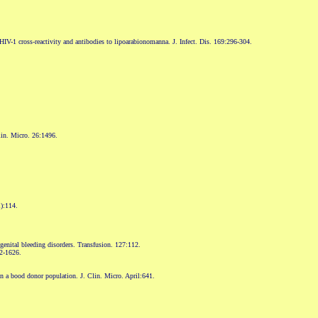
IV-1 cross-reactivity and antibodies to lipoarabionomanna. J. Infect. Dis. 169:296-304.
lin. Micro. 26:1496.
1):114.
enital bleeding disorders. Transfusion. 127:112.
22-1626.
in a bood donor population. J. Clin. Micro. April:641.