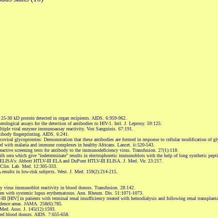
 a 25-30 kD protein detected in organ recipients. AIDS. 6:959-962.
erological assays for the detection of antibodies to HIV-1. Intl. J. Leprosy. 59:125.
ltiple viral enzyme immunoassay reactivity. Vox Sanguinis. 67:191.
tibody fingerprinting. AIDS. 6:241.
ral glycoproteins: Demonstration that these antibodies are formed in response to cellular modification of gly
ed with malaria and immune complexes in healthy Africans. Lancet. ii:520-543.
ctive screening tests for antibody to the immunodeficiency virus. Transfusion. 27(1):118.
with sera which give "indeterminate" results in electrophoretic immunoblots with the help of long synthetic pe
V ELISA's: Abbott HTLV-III ELA and DuPont HTLV-III ELISA. J. Med. Vir. 23:217.
 Clin. Lab. Med. 12:305-333.
esults in low-risk subjects. West. J. Med. 159(2):214-215.
 virus immunoblot reactivity in blood donors. Transfusion. 28:142.
o men with systemic lupus erythematosus. Ann. Rheum. Dis. 51:1071-1073.
I [HIV] in patients with terminal renal insufficiency treated with hemodialysis and following renal transplan
idence areas. JAMA. 258(6):785.
 Med. Asso. J. 145(12):1593.
cted blood donors. AIDS. 7:655-658.