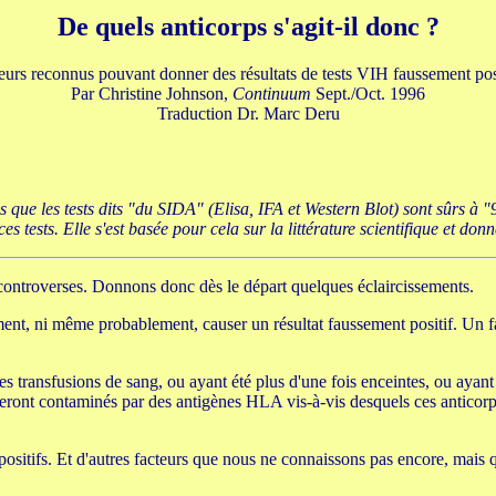
De quels anticorps s'agit-il donc ?
eurs reconnus pouvant donner des résultats de tests VIH faussement posi
Par Christine Johnson,
Continuum
Sept./Oct. 1996
Traduction Dr. Marc Deru
que les tests dits "du SIDA" (Elisa, IFA et Western Blot) sont sûrs à 
tests. Elle s'est basée pour cela sur la littérature scientifique et donn
 controverses. Donnons donc dès le départ quelques éclaircissements.
ement, ni même probablement, causer un résultat faussement positif. Un fa
s transfusions de sang, ou ayant été plus d'une fois enceintes, ou ayant 
seront contaminés par des antigènes HLA vis-à-vis desquels ces anticorps
positifs. Et d'autres facteurs que nous ne connaissons pas encore, mais q