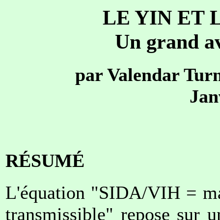
LE YIN ET 
Un grand av
par Valendar Tur
Jan
RÉSUMÉ
L'équation "SIDA/VIH = mal
transmissible" repose sur u