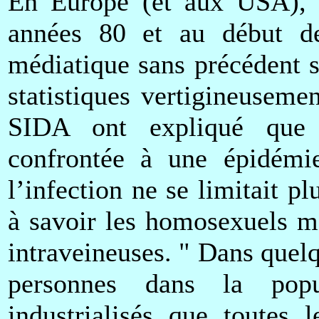
En Europe (et aux USA), n
années 80 et au début d
médiatique sans précédent 
statistiques vertigineuseme
SIDA ont expliqué que l
confrontée à une épidém
l’infection ne se limitait p
à savoir les homosexuels mâ
intraveineuses. " Dans quel
personnes dans la popu
industrialisés que toutes 