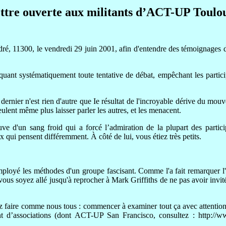
ttre ouverte aux militants d’ACT-UP Toulo
André, 11300, le vendredi 29 juin 2001, afin d'entendre des témoignages
ant systématiquement toute tentative de débat, empêchant les particip
rnier n'est rien d'autre que Ie résultat de l'incroyable dérive du mou
ulent même plus laisser parler les autres, et les menacent.
uve d'un sang froid qui a forcé l’admiration de la plupart des partici
 qui pensent différemment. À côté de lui, vous étiez très petits.
mployé les méthodes d'un groupe fascisant. Comme l'a fait remarquer l'
vous soyez allé jusqu'à reprocher à Mark Griffiths de ne pas avoir invité l
z faire comme nous tous : commencer à examiner tout ça avec attenti
ant d’associations (dont ACT-UP San Francisco, consultez : http:/
.