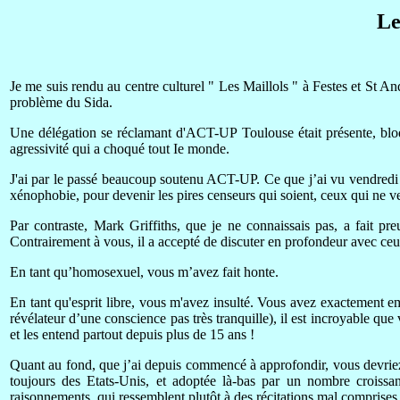
Le
Je me suis rendu au centre culturel " Les Maillols " à Festes et St 
problème du Sida.
Une délégation se réclamant d'ACT-UP Toulouse était présente, bloqu
agressivité qui a choqué tout Ie monde.
J'ai par le passé beaucoup soutenu ACT-UP. Ce que j’ai vu vendredi de
xénophobie, pour devenir les pires censeurs qui soient, ceux qui ne ve
Par contraste, Mark Griffiths, que je ne connaissais pas, a fait pre
Contrairement à vous, il a accepté de discuter en profondeur avec ceux
En tant qu’homosexuel, vous m’avez fait honte.
En tant qu'esprit libre, vous m'avez insulté. Vous avez exactement e
révélateur d’une conscience pas très tranquille), il est incroyable que 
et les entend partout depuis plus de 15 ans !
Quant au fond, que j’ai depuis commencé à approfondir, vous devrie
toujours des Etats-Unis, et adoptée là-bas par un nombre croiss
raisonnements, qui ressemblent plutôt à des récitations mal comprises