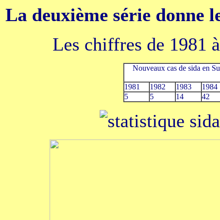
La deuxième série donne l
Les chiffres de 1981 
Nouveaux cas de sida en Sui
1981
1982
1983
1984
5
5
14
42