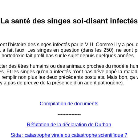
La santé des singes soi-disant infectés
tent l'histoire des singes infectés par le VIH. Comme il y a peu d
t à fait faux. Les singes en question (dans les 250), ne sont 
'hortodoxie fait profil bas sur le sujet depuis quelques années.
infecter des êtres humains ou des animaux proches du modèle hum
. Et les singes qu'on a infectés n'ont pas développé la maladi
u remplir non plus les deux précédents postulats. Mais bon, ça va
n'y a pas de preuve de la présence d'un agent pathogène).
Compilation de documents
---------------
Réfutation de la déclaration de Durban
Sida : catastrophe virale ou catastrophe scientifique ?