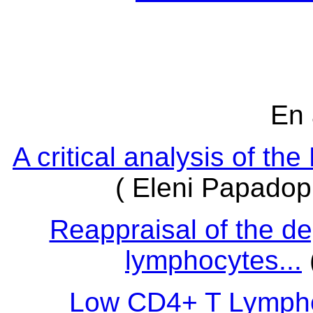
En 
A critical analysis of th
( Eleni Papado
Reappraisal of the de
lymphocytes...
Low CD4+ T Lymph