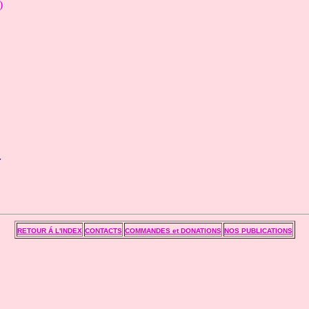
)
r
RETOUR Á L'INDEX
CONTACTS
COMMANDES et DONATIONS
NOS PUBLICATIONS