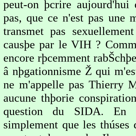
peut-on þcrire aujourd'hui
pas, que ce n'est pas une m
transmet pas sexuellement 
causþe par le VIH ? Commen
encore rþcemment rabŠchþes
â nþgationnisme Ž qui m'est
ne m'appelle pas Thierry M
aucune thþorie conspiratio
question du SIDA. En ta
simplement que les thúses 