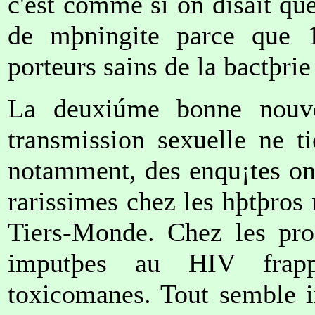
c'est comme si on disait que
de mþningite parce que 
porteurs sains de la bactþrie
La deuxiúme bonne nouve
transmission sexuelle ne t
notamment, des enqu¡tes ont
rarissimes chez les hþtþros
Tiers-Monde. Chez les pros
imputþes au HIV frapp
toxicomanes. Tout semble i