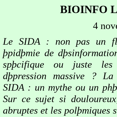
BIOINFO 
4 nov
Le SIDA : non pas un flþ
þpidþmie de dþsinformatio
spþcifique ou juste le
dþpression massive ? La 
SIDA : un mythe ou un phþ
Sur ce sujet si douloureux
abruptes et les polþmiques s