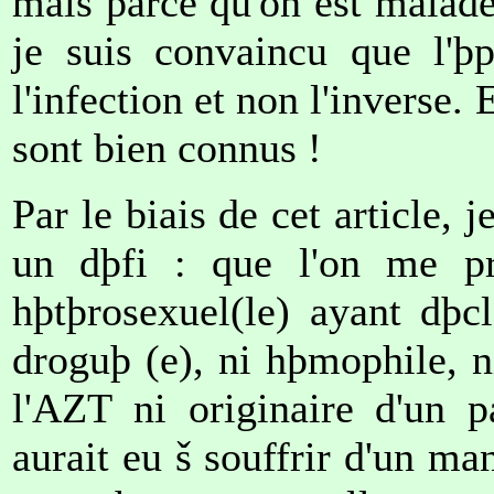
mais parce qu'on est malade
je suis convaincu que l'þ
l'infection et non l'inverse
sont bien connus !
Par le biais de cet article, j
un dþfi : que l'on me prþ
hþtþrosexuel(le) ayant dþc
droguþ (e), ni hþmophile, ni
l'AZT ni originaire d'un p
aurait eu š souffrir d'un m