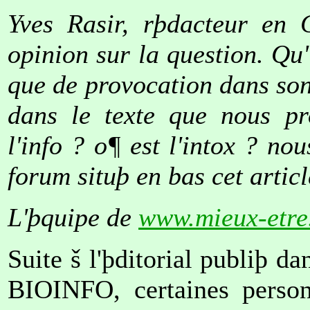
Yves Rasir, rþdacteur en 
opinion sur la question. Qu
que de provocation dans son 
dans le texte que nous pr
l'info ? o¶ est l'intox ? no
forum situþ en bas cet articl
L'þquipe de
www.mieux-etre
Suite š l'þditorial publiþ 
BIOINFO, certaines person