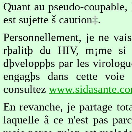
Quant au pseudo-coupable, 
est sujette š caution‡.
Personnellement, je ne vais
rþalitþ du HIV, m¡me si 
dþveloppþs par les virologu
engagþs dans cette voie 
consultez
www.sidasante.c
En revanche, je partage tot
laquelle â ce n'est pas par