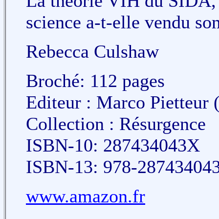
La théorie VIH du SIDA, i
science a-t-elle vendu so
Rebecca Culshaw
Broché: 112 pages
Editeur : Marco Pietteur 
Collection : Résurgence
ISBN-10: 287434043X
ISBN-13: 978-28743404
www.amazon.fr