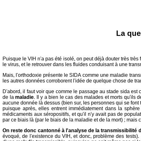
La ques
Puisque le VIH n'a pas été isolé, on peut déjà douter très très f
le virus, et le retrouver dans les fluides conduisant à une tran
Mais, l'orthodoxie présente le SIDA comme une maladie transmi
les autres données corroborent l'idée de quelque chose de trans
D'abord, il faut voir que comme le passage au stade sida est co
de la
maladie
. Il y a bien le cas des malades et morts qu'ils
aucune donnée là dessus (bien sur, les personnes qui se font te
puisque après, elles entrent immédiatement dans la sphère
médicaments aux séropositifs, et qu'il n'y avait pas de populat
par ce biais là (par le biais de la maladie et de la mort) ; mais 
On reste donc cantonné à l'analyse de la transmissibilité 
évoqué, de l'existence du VIH, et donc, problème des tests). 