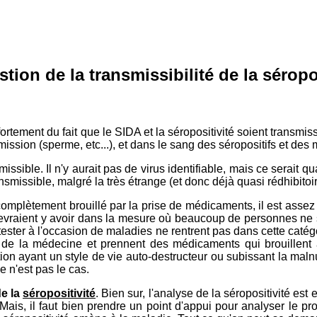
tion de la transmissibilité de la séropo
ortement du fait que le SIDA et la séropositivité soient transmissi
smission (sperme, etc...), et dans le sang des séropositifs et des
ssible. Il n'y aurait pas de virus identifiable, mais ce serai
missible, malgré la très étrange (et donc déjà quasi rédhibitoir
mplètement brouillé par la prise de médicaments, il est assez di
 devraient y avoir dans la mesure où beaucoup de personnes ne s
ster à l'occasion de maladies ne rentrent pas dans cette catégor
 de la médecine et prennent des médicaments qui brouillent
ion ayant un style de vie auto-destructeur ou subissant la malnutr
ce n'est pas le cas.
de la
séropositivité
. Bien sur, l'analyse de la séropositivité es
Mais, il faut bien prendre un point d'appui pour analyser le pr