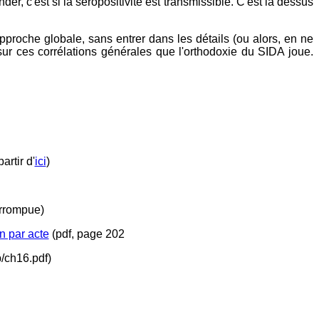
r, c'est si la séropositivité est transmissible. C'est là dessus
proche globale, sans entrer dans les détails (ou alors, en ne
 sur ces corrélations générales que l'orthodoxie du SIDA joue.
artir d'
ici
)
errompue)
n par acte
(pdf, page 202
/ch16.pdf)