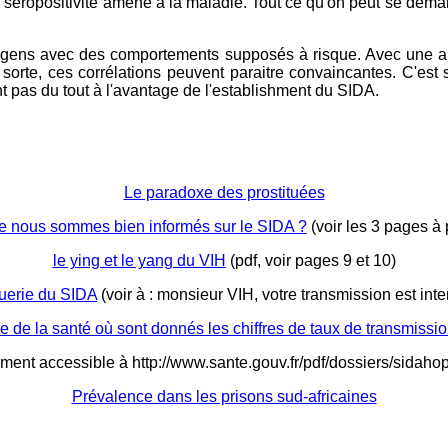
séropositivité amène à la maladie. Tout ce qu'on peut se demande
es gens avec des comportements supposés à risque. Avec une ap
 sorte, ces corrélations peuvent paraitre convaincantes. C'est
nt pas du tout à l'avantage de l'establishment du SIDA.
Le paradoxe des prostituées
e nous sommes bien informés sur le SIDA ?
(voir les 3 pages à p
le ying et le yang du VIH
(pdf, voir pages 9 et 10)
uerie du SIDA
(voir à : monsieur VIH, votre transmission est int
 de la santé où sont donnés les chiffres de taux de transmissio
ent accessible à http://www.sante.gouv.fr/pdf/dossiers/sidahop
Prévalence dans les prisons sud-africaines