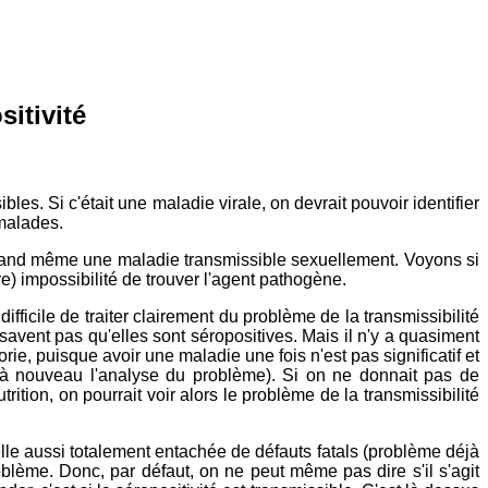
sitivité
bles. Si c'était une maladie virale, on devrait pouvoir identifier
 malades.
t quand même une maladie transmissible sexuellement. Voyons si
e) impossibilité de trouver l'agent pathogène.
fficile de traiter clairement du problème de la transmissibilité
avent pas qu'elles sont séropositives. Mais il n'y a quasiment
ie, puisque avoir une maladie une fois n'est pas significatif et
 à nouveau l'analyse du problème). Si on ne donnait pas de
ition, on pourrait voir alors le problème de la transmissibilité
t elle aussi totalement entachée de défauts fatals (problème déjà
oblème. Donc, par défaut, on ne peut même pas dire s'il s'agit