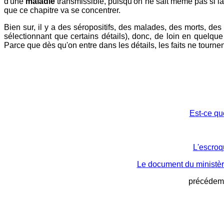
d'une
maladie
transmissible, puisqu'on ne sait même pas si la 
que ce chapitre va se concentrer.
Bien sur, il y a des séropositifs, des malades, des morts, d
sélectionnant que certains détails), donc, de loin en quelque
Parce que dès qu'on entre dans les détails, les faits ne tourne
Est-ce qu
L'escroq
Le document du ministère
précédemm