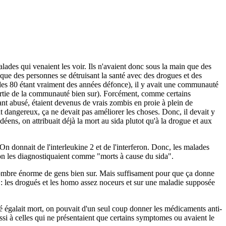
des qui venaient les voir. Ils n'avaient donc sous la main que des
 que des personnes se détruisant la santé avec des drogues et des
 des 80 étant vraiment des années défonce), il y avait une communauté
 partie de la communauté bien sur). Forcément, comme certains
nt abusé, étaient devenus de vrais zombis en proie à plein de
 dangereux, ça ne devait pas améliorer les choses. Donc, il devait y
ens, on attribuait déjà la mort au sida plutot qu'à la drogue et aux
On donnait de l'interleukine 2 et de l'interferon. Donc, les malades
on les diagnostiquaient comme "morts à cause du sida".
nombre énorme de gens bien sur. Mais suffisament pour que ça donne
s : les drogués et les homo assez noceurs et sur une maladie supposée
ité égalait mort, on pouvait d'un seul coup donner les médicaments anti-
 à celles qui ne présentaient que certains symptomes ou avaient le