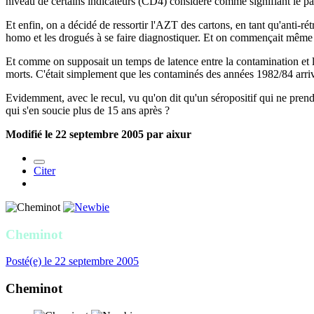
niveau de certains indicateurs (CD4) considéré comme signifiant le pa
Et enfin, on a décidé de ressortir l'AZT des cartons, en tant qu'anti-ré
homo et les drogués à se faire diagnostiquer. Et on commençait même à p
Et comme on supposait un temps de latence entre la contamination et la
morts. C'était simplement que les contaminés des années 1982/84 arri
Evidemment, avec le recul, vu qu'on dit qu'un séropositif qui ne pre
qui s'en soucie plus de 15 ans après ?
Modifié
le 22 septembre 2005
par aixur
Citer
Cheminot
Posté(e)
le 22 septembre 2005
Cheminot