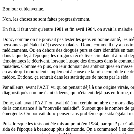
Bonjour et bienvenue,
Non, les choses se sont faites progressivement.
En fait, il faut voir qu'entre 1981 et fin avril 1984, on avait la maladie
Donc, comme on ne pouvait pas tester les gens en bonne santé, les mé
personnes qui étaient déjà assez malades. Donc, comme il n'y a pas tre
médicaments. Or, en dehors des drogués purs et durs identifiés en tan
dans laquelle, à l'époque, les drogues récréatives circulaient à fond
témoignages le décrivent, lorsque l'usage des drogues dans la communa
maladies. Comme en plus, on leur donnait des antibiotiques en masse a
en avoir qui mourraient simplement à cause de la prise conjointe de dr
médoc. Et donc, ça rentrait dans les statistiques de morts par le sida.
Par ailleurs, avant l'AZT, vu qu'on pensait déjà à une origine virale, 
diagnostiqués comme étant sidéens, qui n'étaient déjà pas en forme, 
Donc, oui, avant l'AZT, on avait déjà un certain nombre de morts di
de la consistance à la "nouvelle maladie". Surtout que le nombre de ge
émergente. On pouvait donc penser sans problème que sida égalait mo
Puis, lorsque les tests ont été mis au point (en 1984, par qui ? par Ga
sida de l'époque à beaucoup plus de monde. On a commencé à en donner