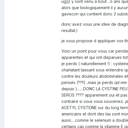
ug/j) y sont venu a bout ...5 ans qu
alors que biologiquement il y aucune 
gaviscon qui contient donc 2 substan
donc avez vous une idee de diagnost
resultat.)
je vous propose d appliquer vos theori
Voici un point pour vous car penda
apparentes et qui ont disparues t
je perds ( naturellement !) : cystei
charlatant laissant sous entendre qu
contre les douleurs abdominales et 
pensés (??!!)...mais je perds qd mm
depuis ).......DONC LA CYSTINE 
SEROS ???? apparement oui et pas q
contraire si vous vous souvenez..
ACETYL CYSTEINE sur du long term
americains et dont des tas sont mo
aussi.....comme le selenium a doubl
certains cas comme la vitamine E qu