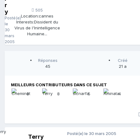
r
505
y
Location:
cannes
Posté(e)
Interests:
Dissident du
le
Virus de l'Inintelligence
30
Humaine...
mars
2005
Réponses
Créé
45
21 a
MEILLEURS CONTRIBUTEURS DANS CE SUJET
8
8
5
4
Posté(e)
le 30 mars 2005
Terry