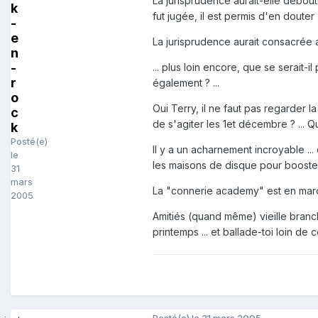
La jurisprudence aurait-elle débouté
k
fut jugée, il est permis d'en douter .
-
e
La jurisprudence aurait consacrée al
n
-
... plus loin encore, que se serait-il 
r
également ? ...
o
Oui Terry, il ne faut pas regarder l
c
de s'agiter les 1et décembre ? ... Qu
k
Posté(e)
Il y a un acharnement incroyable ... 
le
les maisons de disque pour booster
31
mars
La "connerie academy" est en marche 
2005
Amitiés (quand même) vieille branche 
printemps ... et ballade-toi loin de ce
Posté(e)
le 31 mars 2005