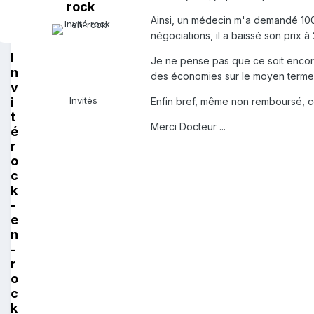
rock
Ainsi, un médecin m'a demandé 1000 
négociations, il a baissé son prix à
I
Je ne pense pas que ce soit encore
n
des économies sur le moyen terme 
v
i
Invités
Enfin bref, même non remboursé, c
t
Merci Docteur ...
é
r
o
c
k
-
e
n
-
r
o
c
k