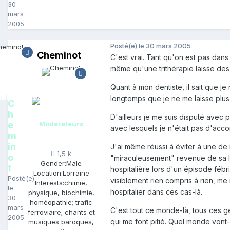
30
mars
2005
Posté(e)
le 30 mars 2005
Cheminot
C'est vrai. Tant qu'on est pas dans le
même qu'une trithérapie laisse des
Quant à mon dentiste, il sait que je n
longtemps que je ne me laisse plus 
C
h
D'ailleurs je me suis disputé ave
e
Modérateurs
avec lesquels je n'était pas d'acco
m
in
J'ai même réussi à éviter à une de 
1,5 k
o
"miraculeusement" revenue de sa lé
Gender:
Male
t
hospitalière lors d'un épisode fébr
Location:
Lorraine
Posté(e)
visiblement rien compris à rien, me
Interests:
chimie,
le
hospitalier dans ces cas-là.
physique, biochimie,
30
homéopathie; trafic
mars
C'est tout ce monde-là, tous ces ge
ferroviaire; chants et
2005
qui me font pitié. Quel monde vont-i
musiques baroques,