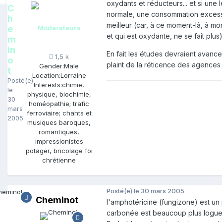
oxydants et réducteurs... et si une
C
normale, une consommation excessi
h
meilleur (car, à ce moment-là, à mon
e
Modérateurs
et qui est oxydante, ne se fait plus)
m
in
En fait les études devraient avanc
1,5 k
o
plaint de la réticence des agences
Gender:
Male
t
Location:
Lorraine
Posté(e)
Interests:
chimie,
le
physique, biochimie,
30
homéopathie; trafic
mars
ferroviaire; chants et
2005
musiques baroques,
romantiques,
impressionistes
potager, bricolage foi
chrétienne
Posté(e)
le 30 mars 2005
Cheminot
l'amphotéricine (fungizone) est un
carbonée est beaucoup plus logue.