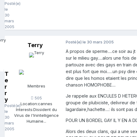
Posté(e)
le
30
mars
2005
Posté(e)
le 30 mars 2005
Terry
A propos de sperme.....ce soir au j
sur le milieu gay.....alors une fois 
partouze avec des gays en train de 
est plus fort que moi......un psy di
T
dire que les homos etaient les princ
e
chanson HOMOPHOBE....
r
Membres
r
Je rappele aux ENCULES D HETEROS
505
y
groupe de plubiciste, delivreur de
Location:
cannes
Posté(e)
lagardaire,hachette....: ils sont pas 
Interests:
Dissident du
le
Virus de l'Inintelligence
30
POUR UN BORDEL GAY IL Y EN A DI
Humaine...
mars
2005
Alors des deux clans, qui a une se