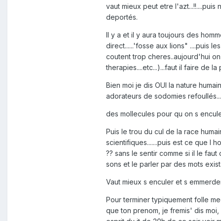
vaut mieux peut etre l'azt...!!....p
deportés.
Il y a et il y aura toujours des homme
direct......'fosse aux lions" ....puis
coutent trop cheres..aujourd'hui on 
therapies....etc...)...faut il faire de l
Bien moi je dis OUI la nature humain
adorateurs de sodomies refoullés...
des mollecules pour qu on s encule !
Puis le trou du cul de la race hum
scientifiques.......puis est ce que l
?? sans le sentir comme si il le faut
sons et le parler par des mots exis
Vaut mieux s enculer et s emmerder
Pour terminer typiquement folle med
que ton prenom, je fremis' dis moi, s