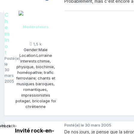
Probablement, mais c'est encore à v
C
h
e
Modérateurs
m
in
1,5 k
o
Gender:
Male
t
Location:
Lorraine
Posté(e)
Interests:
chimie,
le
physique, biochimie,
30
homéopathie; trafic
mars
ferroviaire; chants et
2005
musiques baroques,
romantiques,
impressionistes
potager, bricolage foi
chrétienne
Posté(e)
le 30 mars 2005
Invité rock-en-
De nos jours, je pense que la séron