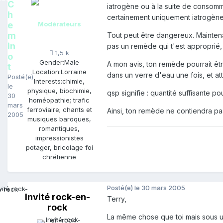
C
iatrogène ou à la suite de consomm
h
certainement uniquement iatrogène
e
Modérateurs
m
Tout peut être dangereux. Maintena
in
pas un remède qui t'est approprié, m
1,5 k
o
Gender:
Male
A mon avis, ton remède pourrait êt
t
Location:
Lorraine
dans un verre d'eau une fois, et at
Posté(e)
Interests:
chimie,
le
physique, biochimie,
qsp signifie : quantité suffisante pour
30
homéopathie; trafic
mars
ferroviaire; chants et
Ainsi, ton remède ne contiendra pa
2005
musiques baroques,
romantiques,
impressionistes
potager, bricolage foi
chrétienne
Posté(e)
le 30 mars 2005
Invité rock-en-
Terry,
rock
La même chose que toi mais sous u