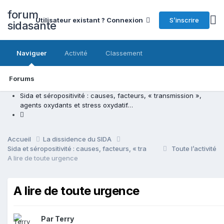
forum
S’inscrire
Utilisateur existant ? Connexion
sidasante
Naviguer
Activité
Classement
Forums
Sida et séropositivité : causes, facteurs, « transmission »,
agents oxydants et stress oxydatif…
Accueil
La dissidence du SIDA
Sida et séropositivité : causes, facteurs, « transmission », agents oxy
Toute l’activité
A lire de toute urgence
A lire de toute urgence
Par Terry