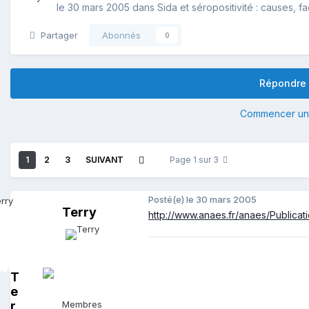
le 30 mars 2005
dans
Sida et séropositivité : causes, f
Partager
Abonnés
0
Répondre 
Commencer un 
1
2
3
SUIVANT
Page 1 sur 3
Posté(e)
le 30 mars 2005
Terry
http://www.anaes.fr/anaes/Publicat
T
e
r
Membres