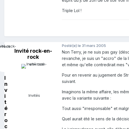
esprit du jt de 20h de ce soir voir
Triple Lol !
Posté(e)
le 31 mars 2005
Invité rock-en-
Non Terry, je ne suis pas gay (désol
rock
revanche, je suis un "accro" de la 
et même qu'elle contredirait mes "v
Pour en revenir au jugement de Stra
I
suivant.
n
v
Imaginons la même affaire, les même
i
Invités
avec la variante suivante :
t
é
Tout aussi "irresponsable" et malgré
r
Quel aurait été le sens de la décisi
o
c