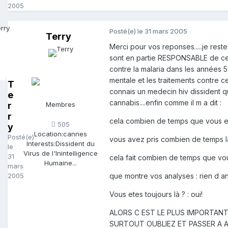
2005
Posté(e)
le 31 mars 2005
Terry
Merci pour vos reponses.....je res
sont en partie RESPONSABLE de ce t
contre la malaria dans les années 5
mentale et les traitements contre c
T
connais un medecin hiv dissident qu
e
cannabis....enfin comme il m a dit :
r
Membres
r
cela combien de temps que vous et
505
y
Location:
cannes
Posté(e)
vous avez pris combien de temps la tr
Interests:
Dissident du
le
Virus de l'Inintelligence
31
cela fait combien de temps que vous
Humaine...
mars
2005
que montre vos analyses : rien d an
Vous etes toujours là ? : oui!
ALORS C EST LE PLUS IMPORTANT 
SURTOUT OUBLIEZ ET PASSER A 