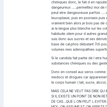
chimiques donc, le fait d en rajou
dangeureux .......permettez moi d
peut etre dangeureuse parfois .....
leucoplasie, puis en psoriasis puis
vraiment bien alors je bois pas de c
ai la langue plus blanche sur les c
habitude..idem pour d autres granule
suis donc aux sucres et ses derivé
base de cal.phos debutant 7ch pour f
volumes mes adenopathies superficie
Si le candida fait partie de l etre h
substances chimiques ou des gestes c
Donc en conseil aux seros comme mo
medocs et drogues car apparement i
le corps humain ( lait, sucre, alcc
MAIS CELA NE VEUT PAS DIRE QU I
SI IL EXISTE UN POINT DE NON 
DE CAS....QUE L ON PEUT L EVITE
MOI : ON ASSUME ET ON ARRETE D