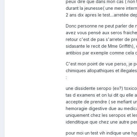
peux dire que dans mon cas ( non t
durant la jeunesse( une mere inter
2 ans dix apres le test....arretée dep
Donc personne ne peut parler de no
avez vous pensé aux seros fraicheme
retour c'est de pas s'arreter de pr
sidasante le recit de Mme Griffith),
antibios par exemple comme cela ce 
C'est mon point de vue perso, je 
chimiques allopathiques et illegales 
:
une dissidente seropo (ex?) toxico 
tas d examens et on lui dit qu elle a 
accepte de prendre ( se mefiant un
hemoragie digestive due au medicam
uniquement chez les seropos et les
idenditique que chez une autre per
pour moi un test vih indique une h