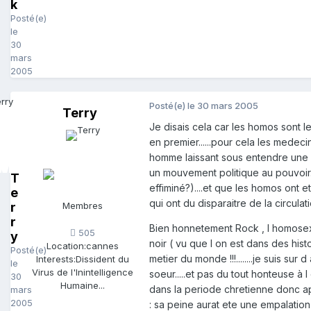
k
Posté(e)
le
30
mars
2005
Posté(e)
le 30 mars 2005
Terry
Je disais cela car les homos sont l
en premier......pour cela les medec
homme laissant sous entendre une h
un mouvement politique au pouvoir...
T
effiminé?)....et que les homos ont e
e
qui ont du disparaitre de la circulat
r
Membres
r
Bien honnetement Rock , l homosexua
505
y
noir ( vu que l on est dans des hist
Location:
cannes
Posté(e)
metier du monde !!!........je suis sur
Interests:
Dissident du
le
Virus de l'Inintelligence
soeur.....et pas du tout honteuse à l 
30
Humaine...
dans la periode chretienne donc ap
mars
2005
: sa peine aurat ete une empalation s