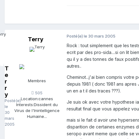
Posté(e)
le 30 mars 2005
Terry
Rock : tout simplement que les test
ecrit par des pro-sida....si on li
qu il y a des tonnes de faux positif
autres..
T
e
Cheminot...j'ai bien compris votre 
r
Membres
depuis 1981 ( donc 1981 ans apres J
r
un en a t il des traces ???).
505
y
Location:
cannes
Posté(e)
Je suis ok avec votre hypothese ia
Interests:
Dissident du
le
resultat final que vous appelez vous
Virus de l'Inintelligence
30
Humaine...
mars
mais si le fait d avoir une hyperse
2005
disparition de certaines enzymes di
seropo avant meme que celle se voit