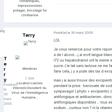
romantiques,
impressionistes
potager, bricolage foi
chrétienne
Posté(e)
le 30 mars 2005
Terry
LOL
Je vous remercie pour votre repons
a de l alcool.....j ai ecrit langue b
T
l72 ou hepatodrainol ont le meme e
e
sucre..( le lait sans lactose ne me f
r
Membres
faire cela, j y a joute des tas d exc
r
505
y
mais j ai aussi trouve des excipien
Location:
cannes
Posté(e)
pendant la prise : benzoate de so
Interests:
Dissident du
le
sympavagol ( phyto + excipients) dans
Virus de l'Inintelligence
30
antifongique et antibacterien...don
Humaine...
mars
antifongiques disponibles ..: tous 
2005
sodium.....curieux non ? ni la vitam