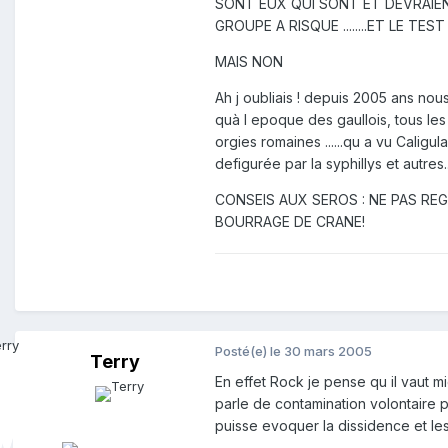
SONT EUX QUI SONT ET DEVRAIE
GROUPE A RISQUE ........ET LE TEST 
MAIS NON
Ah j oubliais ! depuis 2005 ans nous
quà l epoque des gaullois, tous l
orgies romaines ......qu a vu Caligul
defigurée par la syphillys et autres..
CONSEIS AUX SEROS : NE PAS REG
BOURRAGE DE CRANE!
Posté(e)
le 30 mars 2005
Terry
En effet Rock je pense qu il vaut m
parle de contamination volontaire p
puisse evoquer la dissidence et le