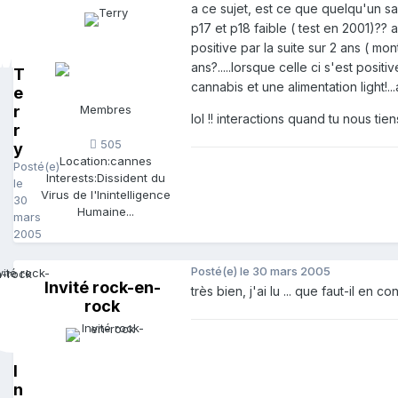
a ce sujet, est ce que quelqu'un sa
p17 et p18 faible ( test en 2001)?? 
positive par la suite sur 2 ans ( m
ans?.....lorsque celle ci s'est posi
T
cannabis et une alimentation light!..
e
r
Membres
lol !! interactions quand tu nous tiens
r
505
y
Location:
cannes
Posté(e)
Interests:
Dissident du
le
Virus de l'Inintelligence
30
Humaine...
mars
2005
Posté(e)
le 30 mars 2005
Invité rock-en-
très bien, j'ai lu ... que faut-il en c
rock
I
n