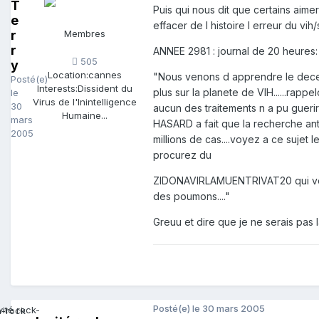
T
Puis qui nous dit que certains aimer
e
effacer de l histoire l erreur du vih/sida
r
Membres
r
ANNEE 2981 : journal de 20 heures:
505
y
Location:
cannes
"Nous venons d apprendre le deces 
Posté(e)
Interests:
Dissident du
plus sur la planete de VIH......rap
le
Virus de l'Inintelligence
30
aucun des traitements n a pu guerir
Humaine...
mars
HASARD a fait que la recherche an
2005
millions de cas....voyez a ce sujet
procurez du
ZIDONAVIRLAMUENTRIVAT20 qui vous
des poumons...."
Greuu et dire que je ne serais pas là
Posté(e)
le 30 mars 2005