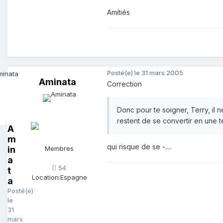
Amitiés
Posté(e)
le 31 mars 2005
Aminata
Correction
Donc pour te soigner, Terry, il 
restent de se convertir en une 
A
m
qui risque de se -....
in
Membres
a
54
t
Location:
Espagne
a
Posté(e)
le
31
mars