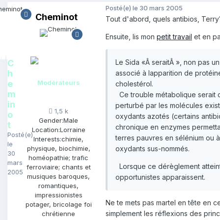
Posté(e)
le 30 mars 2005
Cheminot
Tout d'abord, quels antibios, Terry
Ensuite, lis mon
petit travail
et en pa
C
Le Sida «Â seraitÂ », non pas un
h
associé à lapparition de protéi
e
Modérateurs
cholestérol.
m
Ce trouble métabolique serait cr
in
perturbé par les molécules exis
1,5 k
o
oxydants azotés (certains antibi
Gender:
Male
t
chronique en enzymes permettant
Location:
Lorraine
Posté(e)
terres pauvres en sélénium ou à
Interests:
chimie,
le
oxydants sus-nommés.
physique, biochimie,
30
homéopathie; trafic
mars
Lorsque ce dérèglement atteint 
ferroviaire; chants et
2005
musiques baroques,
opportunistes apparaissent.
romantiques,
impressionistes
Ne te mets pas martel en tête en c
potager, bricolage foi
simplement les réflexions des pri
chrétienne