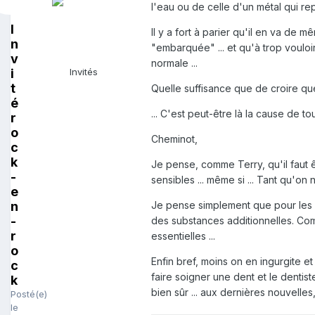
l'eau ou de celle d'un métal qui re
I
Il y a fort à parier qu'il en va de
n
"embarquée" ... et qu'à trop vouloir
v
normale ...
i
Invités
t
Quelle suffisance que de croire que
é
... C'est peut-être là la cause de to
r
o
Cheminot,
c
k
Je pense, comme Terry, qu'il faut ê
-
sensibles ... même si ... Tant qu'on n
e
n
Je pense simplement que pour les "
-
des substances additionnelles. Com
r
essentielles ...
o
Enfin bref, moins on en ingurgite et
c
faire soigner une dent et le dentiste
k
bien sûr ... aux dernières nouvelles, 
Posté(e)
le