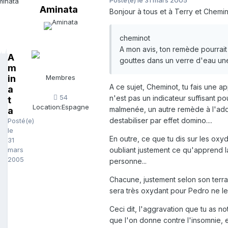
Aminata
Bonjour à tous et à Terry et Chemin
cheminot
A mon avis, ton remède pourrait
A
gouttes dans un verre d'eau une 
m
in
Membres
A ce sujet, Cheminot, tu fais une a
a
54
n'est pas un indicateur suffisant pou
t
Location:
Espagne
malmenée, un autre remède à l'addit
a
destabiliser par effet domino....
Posté(e)
le
En outre, ce que tu dis sur les oxyd
31
mars
oubliant justement ce qu'apprend la
2005
personne...
Chacune, justement selon son terrai
sera très oxydant pour Pedro ne le
Ceci dit, l'aggravation que tu as n
que l'on donne contre l'insomnie, 