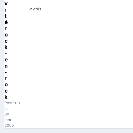
v
i
Invités
t
é
r
o
c
k
-
e
n
-
r
o
c
k
Posté(e)
le
30
mars
2005