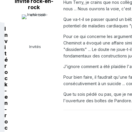
Invité rock-en-
Hum Terry, je crains que nos coll
rock
nous ... Nous ouvrons la voie, c'est t
Que va-t-il se passer quand un bébé
potentiel de maladies cardiaques "posit
I
n
Pour ce qui concerne les arguments e
v
Cheminot a évoqué une affaire simil
i
Invités
"dissidents" ... Le doute ne joue-t-
t
fondamentaux des constructions jud
é
r
J'ignore comment a été plaidée l'af
o
Pour bien faire, il faudrait qu'une f
c
consécutivement à un suicide ... co
k
-
Que tu sois pédé ou pas, que je ne 
e
l'ouverture des boîtes de Pandore. C
n
-
r
o
c