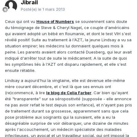
Jibrail
Posté(e)
le 1 mars 2013
Ceux qui ont vu
House of Numbers
se souviennent sans doute
du témoignage de Steve & Cheryl Nagel, ce couple d'américains
qui avaient adopté un bébé en Roumanie, et dont le test VIH s'est
révélé positif. Suite au traitement à l'AZT, la jeune Lindsay a vu sa
situation empirer; les médecins lui donnaient quelques mois à
peine. Les parents avaient alors contacté Duesberg, qui leur avait
indiqué d'arrêter tout de suite le médicament. A la suite de quoi
les symptômes liés à l'AZT ont disparu rapidement, et elle s'est
ensuite rétablie.
Lindsay a aujourd'hui la vingtaine, elle est devenue elle-même
mère courant décembre, et c'est là que ses ennuis ont
(re)commencé, à lire
le blog de Celia Farber
. Car bien qu'ayant
été "transparente" sur sa séropositivité (supposée - elle annonce
ne pas avoir refait le test depuis son enfance), et n'ayant pas pris
de traitement durant sa grossesse, apparemment sans que cela
pose problème aux soignants qui la suivaient, elle a eu la
désagréable surprise de voir débarquer, une dizaine de minutes
après l'accouchement, un médecin spécialiste des maladies
infectieuses, un avocat et un travailleur social, qui ont imposé la