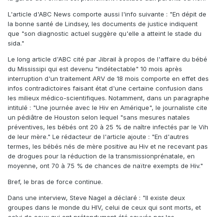
L'article d'ABC News comporte aussi l'info suivante : "En dépit de
la bonne santé de Lindsey, les documents de justice indiquent
que "son diagnostic actuel suggère qu'elle a atteint le stade du
sida."
Le long article d'ABC cité par Jibrail à propos de l'affaire du bébé
du Mississipi qui est devenu "indétectable" 10 mois après
interruption d'un traitement ARV de 18 mois comporte en effet des
infos contradictoires faisant état d'une certaine confusion dans
les milieux médico-scientifiques. Notamment, dans un paragraphe
intitulé : "Une journée avec le Hiv en Amérique", le journaliste cite
un pédiâtre de Houston selon lequel "sans mesures natales
préventives, les bébés ont 20 à 25 % de naître infectés par le Vih
de leur mère." Le rédacteur de l'article ajoute : "En d'autres
termes, les bébés nés de mère positive au Hiv et ne recevant pas
de drogues pour la réduction de la transmissionprénatale, en
moyenne, ont 70 à 75 % de chances de naïtre exempts de Hiv."
Bref, le bras de force continue.
Dans une interview, Steve Nagel a déclaré : "Il existe deux
groupes dans le monde du HIV, celui de ceux qui sont morts, et