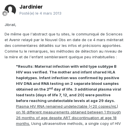
Jardinier
Posté(e)
le 4 mars 2013
Jibrail,
De même que l'abstract que tu sites, le communiqué de Sciences
et Avenir relayé par le Nouvel Obs en date de ce 4 mars mériterait
des commentaires détaillés sur les infos et précisions apportées.
Comme tu le remarques, les méthodes de détection au niveau de
la mère et de l'enfant sembleraient quelque peu inhabituelles :
"Results: Maternal infection with wild type subtype B
HIV was verified. The mother and infant shared HLA
haplotypes. Infant infection was confirmed by positive
HIV DNA and RNA testing on 2 separate blood samples
nd
obtained on the 2
day of life. 3 additional plasma viral
load tests (days of life 7, 12, and 20) were positive
before reaching undetectable levels at age 29 days.
Plasma HIV RNA remained undetectable (<20 copies/mL)
on 16 different measurements obtained between 1 through
26 months of age despite ART discontinuation at age 18
months.
Using ultrasensitive methods, a single copy of HIV