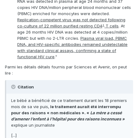
RNA was detected in plasma at age 24 months and 37
copies HIV DNA/million peripheral blood mononuclear cells
(PBMC) enriched for monocytes were detected.
Replication-competent virus was not detected following
+
co-culture of 22 million purified resting CD4
T cells
. At
age 26 months HIV DNA was detected at 4 copies/million
PBMC but with no 2-LTR circles.
Plasma viral load, PBMC
DNA, and HIV-specific antibodies remained undetectable
with standard clinical assays, confirming a state of
functional HIV cure
."
Parmi les détails détails fournis par Sciences et Avenir, on peut
lire :
Citation
Le bébé a bénéficié de ce traitement durant les 18 premiers
mois de sa vie puis,
le traitement aurait été interrompu
pour des raisons « non médicales ». «
La mère a cessé
d’amener l’enfant à l’hôpital pour des raisons inconnues »
explique un journaliste
[...]