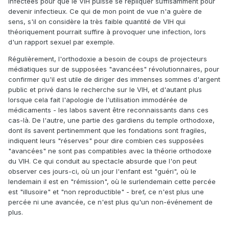
infectées pour que le VIH puisse se répliquer suffisamment pour
devenir infectieux. Ce qui de mon point de vue n'a guère de
sens, s'il on considère la très faible quantité de VIH qui
théoriquement pourrait suffire à provoquer une infection, lors
d'un rapport sexuel par exemple.
Régulièrement, l'orthodoxie a besoin de coups de projecteurs
médiatiques sur de supposées "avancées" révolutionnaires, pour
confirmer qu'il est utile de diriger des immenses sommes d'argent
public et privé dans le recherche sur le VIH, et d'autant plus
lorsque cela fait l'apologie de l'utilisation immodérée de
médicaments - les labos savent être reconnaissants dans ces
cas-là. De l'autre, une partie des gardiens du temple orthodoxe,
dont ils savent pertinemment que les fondations sont fragiles,
indiquent leurs "réserves" pour dire combien ces supposées
"avancées" ne sont pas compatibles avec la théorie orthodoxe
du VIH. Ce qui conduit au spectacle absurde que l'on peut
observer ces jours-ci, où un jour l'enfant est "guéri", où le
lendemain il est en "rémission", où le surlendemain cette percée
est "illusoire" et "non reproductible" - bref, ce n'est plus une
percée ni une avancée, ce n'est plus qu'un non-événement de
plus.