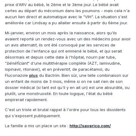
prise d'ARV au bébé, le 2ème et le 3ème jour. Le bébé avait
certes au départ du méconium dans les poumons - mais cela n'a
aucun lien direct et automatique avec le "VIH". La situation s'est
améliorée car Lindsay a pu allaiter ensuite à partir du 6ème jour.
Mi-janvier, environ un mois après la naissance, alors qu'ils
avaient reporté un rendez-vous avec un des médecins pour avoir
un avis alternatif, ils ont été convoqué par les services de
protection de l'enfance qui ont emmené le bébé, et qui serait
désormais et depuis cette date à l'hôpital, nourri par tube,
"
bénéficiant
" d'une multithérapie complète (AZT, lamivudine,
lopinavir, ritonavir), et en préventif, de paracétamol, du
Fluconazole
plus
du Bactrim. Bien sûr, une telle combinaison sur
un enfant de moins de 3 mois, même si on ne sait rien de son
dossier médical (si tant est qu'il y en ait un) est une absurdité, ou
plutôt, une monstruosité. En toute logique, l'état du bébé
empirerait rapidement.
C'est un triste et brutal rappel à l'ordre pour tous les dissidents
qui s'exposent publiquement.
La famille a mis un place un site :
http://saverico.com/