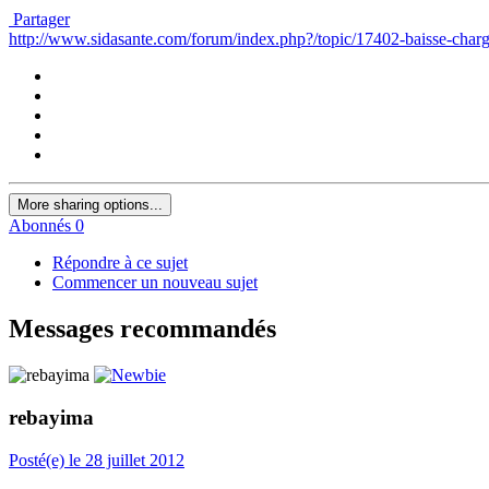
Partager
http://www.sidasante.com/forum/index.php?/topic/17402-baisse-charg
More sharing options...
Abonnés
0
Répondre à ce sujet
Commencer un nouveau sujet
Messages recommandés
rebayima
Posté(e)
le 28 juillet 2012