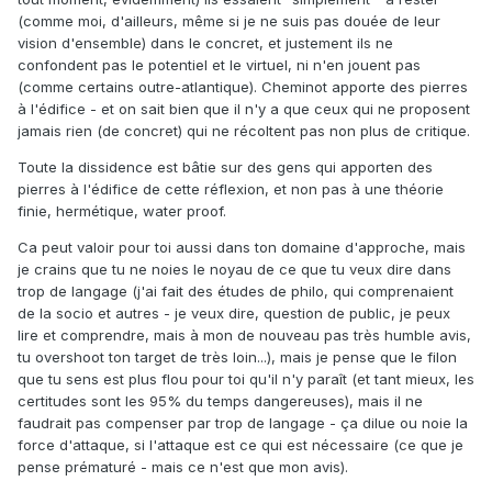
(comme moi, d'ailleurs, même si je ne suis pas douée de leur
vision d'ensemble) dans le concret, et justement ils ne
confondent pas le potentiel et le virtuel, ni n'en jouent pas
(comme certains outre-atlantique). Cheminot apporte des pierres
à l'édifice - et on sait bien que il n'y a que ceux qui ne proposent
jamais rien (de concret) qui ne récoltent pas non plus de critique.
Toute la dissidence est bâtie sur des gens qui apporten des
pierres à l'édifice de cette réflexion, et non pas à une théorie
finie, hermétique, water proof.
Ca peut valoir pour toi aussi dans ton domaine d'approche, mais
je crains que tu ne noies le noyau de ce que tu veux dire dans
trop de langage (j'ai fait des études de philo, qui comprenaient
de la socio et autres - je veux dire, question de public, je peux
lire et comprendre, mais à mon de nouveau pas très humble avis,
tu overshoot ton target de très loin...), mais je pense que le filon
que tu sens est plus flou pour toi qu'il n'y paraît (et tant mieux, les
certitudes sont les 95% du temps dangereuses), mais il ne
faudrait pas compenser par trop de langage - ça dilue ou noie la
force d'attaque, si l'attaque est ce qui est nécessaire (ce que je
pense prématuré - mais ce n'est que mon avis).