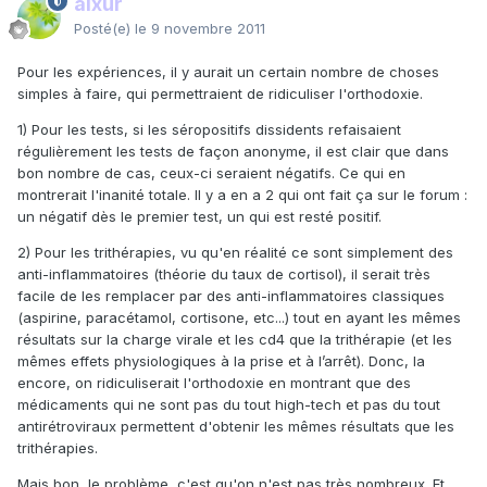
aixur
Posté(e)
le 9 novembre 2011
Pour les expériences, il y aurait un certain nombre de choses
simples à faire, qui permettraient de ridiculiser l'orthodoxie.
1) Pour les tests, si les séropositifs dissidents refaisaient
régulièrement les tests de façon anonyme, il est clair que dans
bon nombre de cas, ceux-ci seraient négatifs. Ce qui en
montrerait l'inanité totale. Il y a en a 2 qui ont fait ça sur le forum :
un négatif dès le premier test, un qui est resté positif.
2) Pour les trithérapies, vu qu'en réalité ce sont simplement des
anti-inflammatoires (théorie du taux de cortisol), il serait très
facile de les remplacer par des anti-inflammatoires classiques
(aspirine, paracétamol, cortisone, etc...) tout en ayant les mêmes
résultats sur la charge virale et les cd4 que la trithérapie (et les
mêmes effets physiologiques à la prise et à l’arrêt). Donc, la
encore, on ridiculiserait l'orthodoxie en montrant que des
médicaments qui ne sont pas du tout high-tech et pas du tout
antirétroviraux permettent d'obtenir les mêmes résultats que les
trithérapies.
Mais bon, le problème, c'est qu'on n'est pas très nombreux. Et