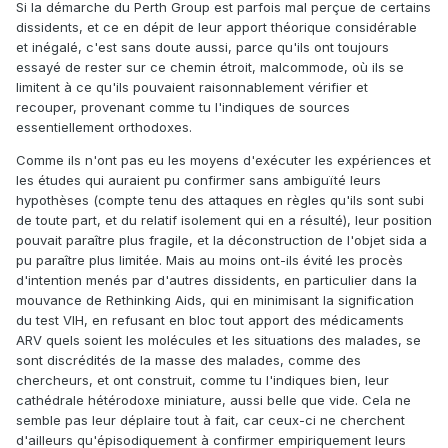
Si la démarche du Perth Group est parfois mal perçue de certains
dissidents, et ce en dépit de leur apport théorique considérable
et inégalé, c'est sans doute aussi, parce qu'ils ont toujours
essayé de rester sur ce chemin étroit, malcommode, où ils se
limitent à ce qu'ils pouvaient raisonnablement vérifier et
recouper, provenant comme tu l'indiques de sources
essentiellement orthodoxes.
Comme ils n'ont pas eu les moyens d'exécuter les expériences et
les études qui auraient pu confirmer sans ambiguïté leurs
hypothèses (compte tenu des attaques en règles qu'ils sont subi
de toute part, et du relatif isolement qui en a résulté), leur position
pouvait paraître plus fragile, et la déconstruction de l'objet sida a
pu paraître plus limitée. Mais au moins ont-ils évité les procès
d'intention menés par d'autres dissidents, en particulier dans la
mouvance de Rethinking Aids, qui en minimisant la signification
du test VIH, en refusant en bloc tout apport des médicaments
ARV quels soient les molécules et les situations des malades, se
sont discrédités de la masse des malades, comme des
chercheurs, et ont construit, comme tu l'indiques bien, leur
cathédrale hétérodoxe miniature, aussi belle que vide. Cela ne
semble pas leur déplaire tout à fait, car ceux-ci ne cherchent
d'ailleurs qu'épisodiquement à confirmer empiriquement leurs