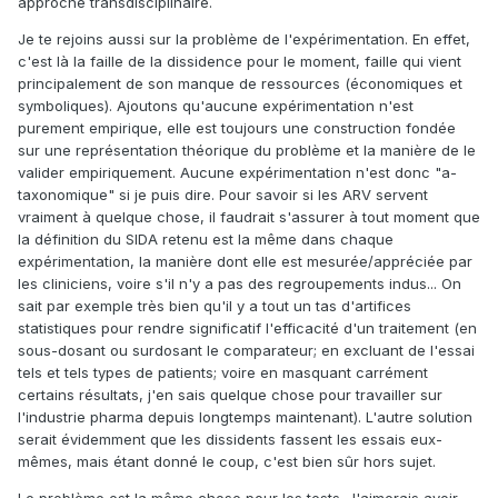
approche transdisciplinaire.
Je te rejoins aussi sur la problème de l'expérimentation. En effet,
c'est là la faille de la dissidence pour le moment, faille qui vient
principalement de son manque de ressources (économiques et
symboliques). Ajoutons qu'aucune expérimentation n'est
purement empirique, elle est toujours une construction fondée
sur une représentation théorique du problème et la manière de le
valider empiriquement. Aucune expérimentation n'est donc "a-
taxonomique" si je puis dire. Pour savoir si les ARV servent
vraiment à quelque chose, il faudrait s'assurer à tout moment que
la définition du SIDA retenu est la même dans chaque
expérimentation, la manière dont elle est mesurée/appréciée par
les cliniciens, voire s'il n'y a pas des regroupements indus... On
sait par exemple très bien qu'il y a tout un tas d'artifices
statistiques pour rendre significatif l'efficacité d'un traitement (en
sous-dosant ou surdosant le comparateur; en excluant de l'essai
tels et tels types de patients; voire en masquant carrément
certains résultats, j'en sais quelque chose pour travailler sur
l'industrie pharma depuis longtemps maintenant). L'autre solution
serait évidemment que les dissidents fassent les essais eux-
mêmes, mais étant donné le coup, c'est bien sûr hors sujet.