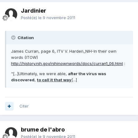
Jardinier
Posté(e)
le 9 novembre 2011
Citation
James Curran, page 6, ITV V. Harden_NIH-In their own
words (ITOW)
http://history.nih.gov/nihinownwords/docs/curran1_06.html
:
"[...]Ultimately, we were able,
after the virus was
discovered
,
to call it that way
[...]
Citer
brume de l'abro
Posté(e)
le 9 novembre 2011