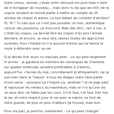
Autre chose, Jerman, j'avais enfin retrouvé ton post mais il vient
de m'échapper de nouveau..., mais donc tu dis que les AVC de ta
copine seraient en bonne partie à mettre au compte de 25
années de clopes et autres. Le tout datant de combien d'années?
10, 15 ? Tu sais que ce n'est pas possible. Un bon, authentique
cancer des poumons, ça d'accord. Mais des AVC, rien à voir, si
c'était les clopes, ça devrait être les clopes d'au pire l'année
dernière, et encore. Je veux dire, laissez toutes les approches
ouvertes. Pour l'instant on n'a aucune théorie qui ne tienne la
route à défendre avec sa vie.
Si je devais tirer aussi ce mauvais joker - ce qui peut largement
m'arriver - je garderai en mémoire les remarques de Cheminot
sur quelles molécules seraient préférables à d'autres,
aujourd'hui. J'aurais du mal, concrètement et éthiquement, car je
suis bien dans la "nature" à tous les étages (sans faire partie
d'une secte - pourquoi ça t'inspire ça, Jardinier ? je ne pige pas)
et repousser les médocs au maximeum, mais on n'a qu'une vie.
Je veux dire, ne faites pas les cons. S'il le faut, il le faut. Des fois
la vie, et notre respect pour et vie avec la nature, se fout de
notre gueule, de plus en plus d'ailleurs (je trouve), mais bon.
Pour ma part, je penche, maintenant - ce qui peut changer