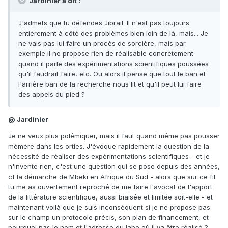
Jardinier a dit :
J'admets que tu défendes Jibrail. Il n'est pas toujours
entièrement à côté des problèmes bien loin de là, mais... Je
ne vais pas lui faire un procès de sorcière, mais par
exemple il ne propose rien de réalisable concrètement
quand il parle des expérimentations scientifiques poussées
qu'il faudrait faire, etc. Ou alors il pense que tout le ban et
l'arrière ban de la recherche nous lit et qu'il peut lui faire
des appels du pied ?
@ Jardinier
Je ne veux plus polémiquer, mais il faut quand même pas pousser
mémère dans les orties. J'évoque rapidement la question de la
nécessité de réaliser des expérimentations scientifiques - et je
n'invente rien, c'est une question qui se pose depuis des années,
cf la démarche de Mbeki en Afrique du Sud - alors que sur ce fil
tu me as ouvertement reproché de me faire l'avocat de l'apport
de la littérature scientifique, aussi biaisée et limitée soit-elle - et
maintenant voilà que je suis inconséquent si je ne propose pas
sur le champ un protocole précis, son plan de financement, et
pourquoi pas le nom et l'adresse du labo où il va être réalisé ?