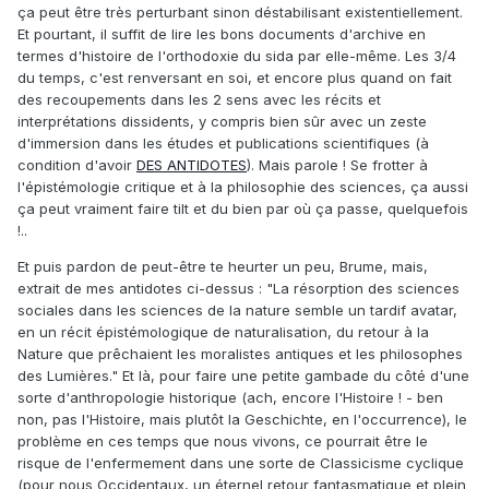
ça peut être très perturbant sinon déstabilisant existentiellement.
Et pourtant, il suffit de lire les bons documents d'archive en
termes d'histoire de l'orthodoxie du sida par elle-même. Les 3/4
du temps, c'est renversant en soi, et encore plus quand on fait
des recoupements dans les 2 sens avec les récits et
interprétations dissidents, y compris bien sûr avec un zeste
d'immersion dans les études et publications scientifiques (à
condition d'avoir
DES ANTIDOTES
). Mais parole ! Se frotter à
l'épistémologie critique et à la philosophie des sciences, ça aussi
ça peut vraiment faire tilt et du bien par où ça passe, quelquefois
!..
Et puis pardon de peut-être te heurter un peu, Brume, mais,
extrait de mes antidotes ci-dessus : "La résorption des sciences
sociales dans les sciences de la nature semble un tardif avatar,
en un récit épistémologique de naturalisation, du retour à la
Nature que prêchaient les moralistes antiques et les philosophes
des Lumières." Et là, pour faire une petite gambade du côté d'une
sorte d'anthropologie historique (ach, encore l'Histoire ! - ben
non, pas l'Histoire, mais plutôt la Geschichte, en l'occurrence), le
problème en ces temps que nous vivons, ce pourrait être le
risque de l'enfermement dans une sorte de Classicisme cyclique
(pour nous Occidentaux, un éternel retour fantasmatique et plein