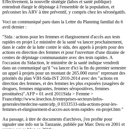
Effectivement, la nouvelle stratégie (labos et santé publique)
entendrait élargir le dépistage à l'ensemble de la population, et
préconiser les ARV à titre préventif, y compris chez les séronégatifs.
Voci un communiqué paru dans la Lettre du Planning familial du 6
avril dernier :
"Sida : actions pour les femmes et élargissement d'accès aux tests
rapides en projet Le ministère de la santé va lancer prochainement,
dans le cadre de la lutte contre le sida, des appels à projets pour des
actions en direction des femmes et pour l'ouverture d'une dizaine de
centres de dépistage communautaire avec des tests rapides. A
l'occasion du Sidaction, le ministère de la santé indique vendredi
dans un communiqué qu'il "va lancer d'ici la fin du premier semestre
un appel à projets pour un montant de 265.000 euros" reprenant des
priorités du plan VIH-Sida-IST 2010-2014 avec des "actions en
direction des femmes, et des femmes les plus exposées (usagères de
drogues, femmes migrantes, femmes séropositives, femmes
prostituées)".AFP » 01 avril 2011Sida > Femme >
Francehttp://www.lesechos.fr/entreprises-secteurs/infos-
generales/medecine-sante/afp_0 0333533-sida-actions-pour-les-
femmes-et-elargissement-d-acces-aux-tests-rapides- en-projet.htm "
Au passage, à titre de documents d'archives, j'en profite pour
signaler une info sur la Tanzanie, publiée par Marc Deru en 2001 et