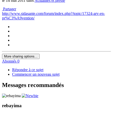
le 14 mai 2011
dans
Actualités et presse
Partager
http://www.sidasante.com/forum/index.php?/topic/17324-arv-en-
pr%C3%A9vention/
More sharing options...
Abonnés
0
Répondre à ce sujet
Commencer un nouveau sujet
Messages recommandés
rebayima