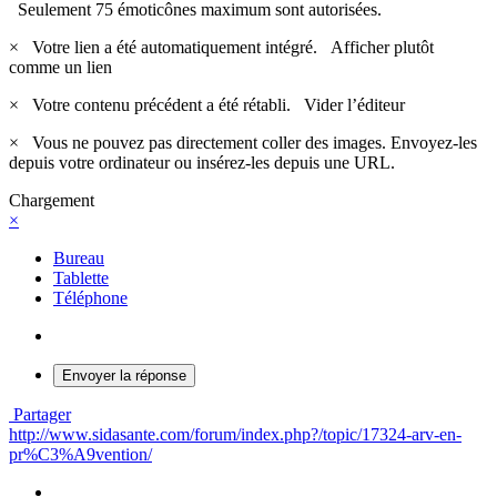
Seulement 75 émoticônes maximum sont autorisées.
×
Votre lien a été automatiquement intégré.
Afficher plutôt
comme un lien
×
Votre contenu précédent a été rétabli.
Vider l’éditeur
×
Vous ne pouvez pas directement coller des images. Envoyez-les
depuis votre ordinateur ou insérez-les depuis une URL.
Chargement
×
Bureau
Tablette
Téléphone
Envoyer la réponse
Partager
http://www.sidasante.com/forum/index.php?/topic/17324-arv-en-
pr%C3%A9vention/