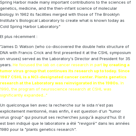
Spring Harbor made many important contributions to the sciences of
genetics, medicine, and the then-infant science of molecular
biology. In 1962 its facilities merged with those of The Brooklyn
Institute's Biological Laboratory to create what is known today as
Cold Spring Harbor Laboratory."
Et plus récemment :
"James D. Watson (who co-discovered the double helix structure of
DNA with Francis Crick and first presented it at the CSHL symposium
on viruses) served as the Laboratory's Director and President for 35
years.
He focused the lab on cancer research in part
by creating a
tumor virus group that continues its research up to today. Since
1987 CSHL is a NCI-designated cancer center. Plants genetics
research at the Laboratory was reinvigorated in the 1980s.
In
1990, the program of neuroscience research at CSHL was
significantly expanded..."
Un quelconque lien avec la recherche sur le sida n'est pas
explicitement mentionné, mais enfin, il est question d'un "tumor
virus group" qui poursuit ses recherches jusqu'à aujourd'hui. Et il
est bien indiqué que le laboratoire a été "revigoré" dans les années
1980 pour la "plants genetics research".