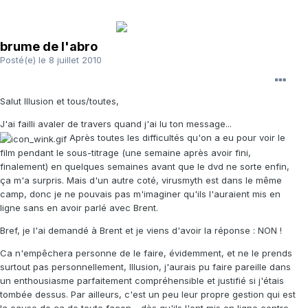
brume de l'abro
Posté(e)
le 8 juillet 2010
Salut Illusion et tous/toutes,
J'ai failli avaler de travers quand j'ai lu ton message...
Après toutes les difficultés qu'on a eu pour voir le
film pendant le sous-titrage (une semaine après avoir fini,
finalement) en quelques semaines avant que le dvd ne sorte enfin,
ça m'a surpris. Mais d'un autre coté, virusmyth est dans le même
camp, donc je ne pouvais pas m'imaginer qu'ils l'auraient mis en
ligne sans en avoir parlé avec Brent.
Bref, je l'ai demandé à Brent et je viens d'avoir la réponse : NON !
Ca n'empêchera personne de le faire, évidemment, et ne le prends
surtout pas personnellement, Illusion, j'aurais pu faire pareille dans
un enthousiasme parfaitement compréhensible et justifié si j'étais
tombée dessus. Par ailleurs, c'est un peu leur propre gestion qui est
la cause de ça de toute façon - dès qu'ils l'ont mis en ligne contre