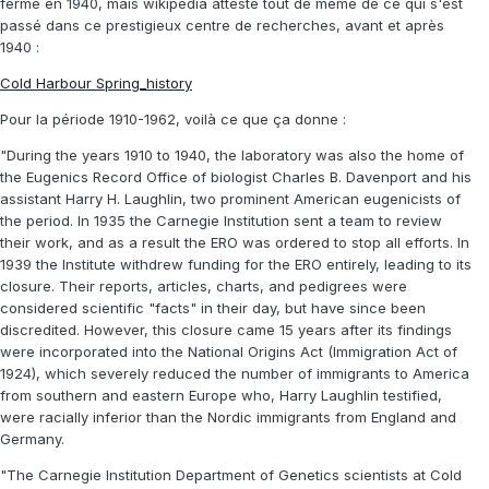
fermé en 1940, mais wikipédia atteste tout de même de ce qui s'est
passé dans ce prestigieux centre de recherches, avant et après
1940 :
Cold Harbour Spring_history
Pour la période 1910-1962, voilà ce que ça donne :
"During the years 1910 to 1940, the laboratory was also the home of
the Eugenics Record Office of biologist Charles B. Davenport and his
assistant Harry H. Laughlin, two prominent American eugenicists of
the period. In 1935 the Carnegie Institution sent a team to review
their work, and as a result the ERO was ordered to stop all efforts. In
1939 the Institute withdrew funding for the ERO entirely, leading to its
closure. Their reports, articles, charts, and pedigrees were
considered scientific "facts" in their day, but have since been
discredited. However, this closure came 15 years after its findings
were incorporated into the National Origins Act (Immigration Act of
1924), which severely reduced the number of immigrants to America
from southern and eastern Europe who, Harry Laughlin testified,
were racially inferior than the Nordic immigrants from England and
Germany.
"The Carnegie Institution Department of Genetics scientists at Cold