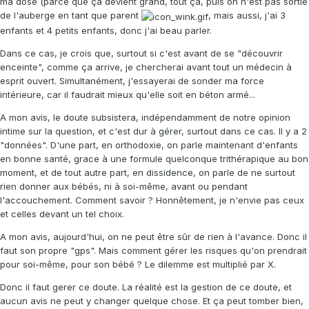
ma dose (parce que ça devient grand, tout ça, puis on n'est pas sortie
de l'auberge en tant que parent
, mais aussi, j'ai 3
enfants et 4 petits enfants, donc j'ai beau parler.
Dans ce cas, je crois que, surtout si c'est avant de se "découvrir
enceinte", comme ça arrive, je chercherai avant tout un médecin à
esprit ouvert. Simultanément, j'essayerai de sonder ma force
intérieure, car il faudrait mieux qu'elle soit en béton armé...
A mon avis, le doute subsistera, indépendamment de notre opinion
intime sur la question, et c'est dur à gérer, surtout dans ce cas. Il y a 2
"données". D'une part, en orthodoxie, on parle maintenant d'enfants
en bonne santé, grace à une formule quelconque trithérapique au bon
moment, et de tout autre part, en dissidence, on parle de ne surtout
rien donner aux bébés, ni à soi-même, avant ou pendant
l'accouchement. Comment savoir ? Honnêtement, je n'envie pas ceux
et celles devant un tel choix.
A mon avis, aujourd'hui, on ne peut être sûr de rien à l'avance. Donc il
faut son propre "gps". Mais comment gérer les risques qu'on prendrait
pour soi-même, pour son bébé ? Le dilemme est multiplié par X.
Donc il faut gerer ce doute. La réalité est la gestion de ce doute, et
aucun avis ne peut y changer quelque chose. Et ça peut tomber bien,