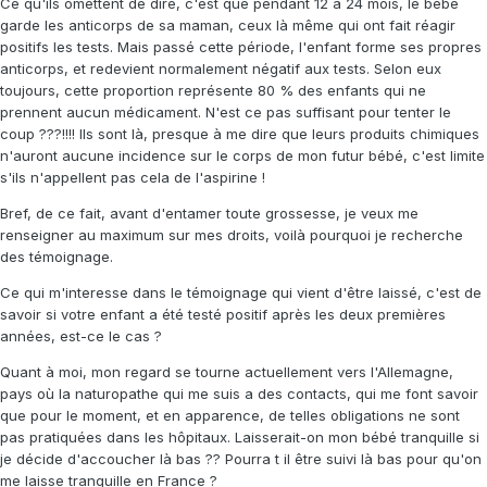
Ce qu'ils omettent de dire, c'est que pendant 12 à 24 mois, le bébé
garde les anticorps de sa maman, ceux là même qui ont fait réagir
positifs les tests. Mais passé cette période, l'enfant forme ses propres
anticorps, et redevient normalement négatif aux tests. Selon eux
toujours, cette proportion représente 80 % des enfants qui ne
prennent aucun médicament. N'est ce pas suffisant pour tenter le
coup ???!!!! Ils sont là, presque à me dire que leurs produits chimiques
n'auront aucune incidence sur le corps de mon futur bébé, c'est limite
s'ils n'appellent pas cela de l'aspirine !
Bref, de ce fait, avant d'entamer toute grossesse, je veux me
renseigner au maximum sur mes droits, voilà pourquoi je recherche
des témoignage.
Ce qui m'interesse dans le témoignage qui vient d'être laissé, c'est de
savoir si votre enfant a été testé positif après les deux premières
années, est-ce le cas ?
Quant à moi, mon regard se tourne actuellement vers l'Allemagne,
pays où la naturopathe qui me suis a des contacts, qui me font savoir
que pour le moment, et en apparence, de telles obligations ne sont
pas pratiquées dans les hôpitaux. Laisserait-on mon bébé tranquille si
je décide d'accoucher là bas ?? Pourra t il être suivi là bas pour qu'on
me laisse tranquille en France ?