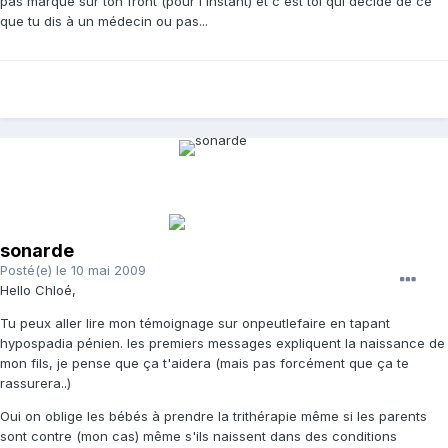
pas marqué sur ton front (pour l'instant) et c'est toi qui décide de ce
que tu dis à un médecin ou pas...
sonarde
Posté(e)
le 10 mai 2009
Hello Chloé,
Tu peux aller lire mon témoignage sur onpeutlefaire en tapant
hypospadia pénien. les premiers messages expliquent la naissance de
mon fils, je pense que ça t'aidera (mais pas forcément que ça te
rassurera..)
Oui on oblige les bébés à prendre la trithérapie même si les parents
sont contre (mon cas) même s'ils naissent dans des conditions