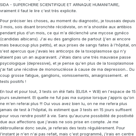
SIDA - SUPERCHERIE SCIENTIFIQUE ET ARNAQUE HUMANITAIRE,
vraiment il faut le lire c'est très explicite.
Pour préciser les choses, au moment du diagnostic, je toussais depuis
3 mois, sois disant bronchite récidiviste, on m'a shootée aux antibios
pendant plus d'un mois, ce qui m'a déclenché une mycose gynéco
(candidas albicans). J'ai eu des ganglions de partout (j'en ai encore
mais beaucoup plus petits), et aux prises de sangs faites à l'hôpital, on
s'est apercus que j'avais les anticorps de la toxoplasmose qui n'y
étaient pas un an auparavant. J'étais dans une très mauvaise passe
psycologique (depressive), et je pense qu'en plus de la toxoplasmose
j'ai fait une récidive de mononucléose à cause de ma depression... Du
coup grosse fatigue, ganglions, vomissements, amaigrissement.. et
tests positifs !
En tout et pour tout, 3 tests on été faits (ELISA + W.B) en l'espace de 15
jours seulement. Et quelle ne fut pas ma surpise lorsque j'appris qu'on
ne m'en referai plus !!! Oui vous avez bien lu, on ne me refera plus
jamais de test à l'hôpital, ils estiment que 3 tests en 15 jours suffisent
pour vous rendre positif à vie. Sans qu'aucune possibilité de positivité
due aux affections que j'avais ne sois prise en compte. Je me
débrouillerai donc seule, je referais des tests régulièrement. Pour
l'instant je n'en n'ai pas refait, mais c'est programmé, j'irais en centre