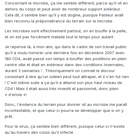
Concernant le microbe, ça me semble différent, parce qu'il vit en
dehors du corps et peut avoir de nombreux support extérieur .
Cela dit, il semble bien qu'il y est dogme, puisque Pasteur avait
bien reconnu la prépondérance du terrain sur le microbe .
Les microbes sont effectivement partout, on en bouffe à la pelle,
et on est pas forcément malade tout le temps pour autant .
Je repense là, a mon ami, qui dans le cadre de son travail public
qu'il a voulu honorer une dernière fois en décembre 2007 avec
180 CD4, avait passé son temps à bouffer des postillons en plein
centre ville et était en extérieur dans des conditions hivernales,
durant 3 semaines ! . Théoriquement on connait le discour
consistant à dire qu'un sidéen peut tout attraper, et il n'en fut rien
! C'est même suite a ça qu'il a atteind son plus haut niveau de
CD4 ! Mais il était aussi très investit et passionné, donc plein
« d'envie »!
Donc, l'évidence du terrain pour donner vit au microbe me paraît
incontestable, et que celui-ci pourra se développer que si on y
prêt .
Pour le virus, ça semble bien différent, puisque celui-ci n'existe
qu'au travers des corps qu'il infecte .