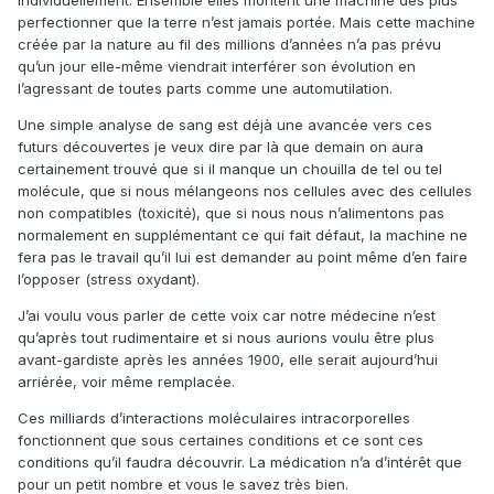
individuellement. Ensemble elles montent une machine des plus
perfectionner que la terre n’est jamais portée. Mais cette machine
créée par la nature au fil des millions d’années n’a pas prévu
qu’un jour elle-même viendrait interférer son évolution en
l’agressant de toutes parts comme une automutilation.
Une simple analyse de sang est déjà une avancée vers ces
futurs découvertes je veux dire par là que demain on aura
certainement trouvé que si il manque un chouilla de tel ou tel
molécule, que si nous mélangeons nos cellules avec des cellules
non compatibles (toxicité), que si nous nous n’alimentons pas
normalement en supplémentant ce qui fait défaut, la machine ne
fera pas le travail qu’il lui est demander au point même d’en faire
l’opposer (stress oxydant).
J’ai voulu vous parler de cette voix car notre médecine n’est
qu’après tout rudimentaire et si nous aurions voulu être plus
avant-gardiste après les années 1900, elle serait aujourd’hui
arriérée, voir même remplacée.
Ces milliards d’interactions moléculaires intracorporelles
fonctionnent que sous certaines conditions et ce sont ces
conditions qu’il faudra découvrir. La médication n’a d’intérêt que
pour un petit nombre et vous le savez très bien.