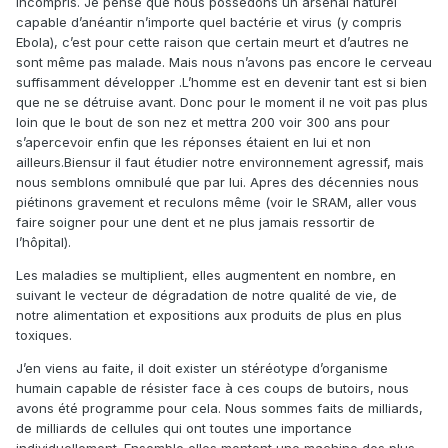
incompris. Je pense que nous possédons un arsenal naturel
capable d’anéantir n’importe quel bactérie et virus (y compris
Ebola), c’est pour cette raison que certain meurt et d’autres ne
sont même pas malade. Mais nous n’avons pas encore le cerveau
suffisamment développer .L’homme est en devenir tant est si bien
que ne se détruise avant. Donc pour le moment il ne voit pas plus
loin que le bout de son nez et mettra 200 voir 300 ans pour
s’apercevoir enfin que les réponses étaient en lui et non
ailleurs.Biensur il faut étudier notre environnement agressif, mais
nous semblons omnibulé que par lui. Apres des décennies nous
piétinons gravement et reculons même (voir le SRAM, aller vous
faire soigner pour une dent et ne plus jamais ressortir de
l’hôpital).
Les maladies se multiplient, elles augmentent en nombre, en
suivant le vecteur de dégradation de notre qualité de vie, de
notre alimentation et expositions aux produits de plus en plus
toxiques.
J’en viens au faite, il doit exister un stéréotype d’organisme
humain capable de résister face à ces coups de butoirs, nous
avons été programme pour cela. Nous sommes faits de milliards,
de milliards de cellules qui ont toutes une importance