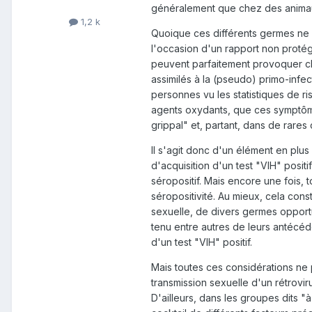
généralement que chez des anima
1,2 k
Quoique ces différents germes ne s
l'occasion d'un rapport non proté
peuvent parfaitement provoquer c
assimilés à la (pseudo) primo-infe
personnes vu les statistiques de 
agents oxydants, que ces symptôm
grippal" et, partant, dans de rares c
Il s'agit donc d'un élément en plus
d'acquisition d'un test "VIH" posit
séropositif. Mais encore une fois, 
séropositivité. Au mieux, cela const
sexuelle, de divers germes opportu
tenu entre autres de leurs antécéden
d'un test "VIH" positif.
Mais toutes ces considérations ne p
transmission sexuelle d'un rétrovir
D'ailleurs, dans les groupes dits "à