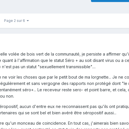
Page 2 sur 6
le volée de bois vert de la communauté, je persiste a affirmer qu'il
uant à l'affirmation que le statut Séro + au soit disant virus ou a c
) n'est pas un statut "sexuellement transmissible"....
e ne voir les choses que par le petit bout de ma lorgnette... Je ne
gulièrement et sans vergogne des rapports non protégé dont "le
tanément séro+... Le receveur reste sero- et point barre, et cela, q
ou non.
éropositif, aucun d'entre eux ne reconnaissent pas qu'ils ont prati
enaires qui se sont bel et bien avéré être séropositif aussi...
re qu'un monceau de coincidence. En tout cas, j'aimerais bien savoi