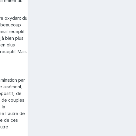
rairement au
ère oxydant du
es beaucoup
anal réceptif
jà bien plus
ien plus
réceptif. Mais
?
amination par
ue aisément,
positif) de
es de couples
 la
se l'autre de
re de ces
autre