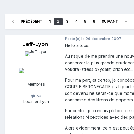
PRÉCÉDENT
1
2
3
4
5
6
SUIVANT
Posté(e)
le 26 décembre 2007
Jeff-Lyon
Hello a tous.
Au risque de me prendre une nouvel
conserver la plus grande prudence q
voudra (stress oxydatif, prion etc...
Pour ma part, et certes, je concèd
Membres
COUPLE SERONEGATIF pratiquant ré
soit devenu ne serait-ce que momen
50
consomme des litrons de poppers 
Location:
Lyon
Par contre, je connais plétore de s
releations réceptrices avec des part
Alors evidemment, ce n'est peut êt