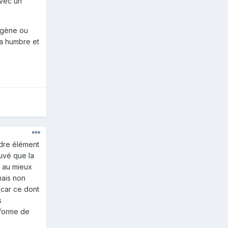
avec un
xogène ou
ma humbre et
ndre élément
ouvé que la
t au mieux
mais non
(car ce dont
s
 forme de