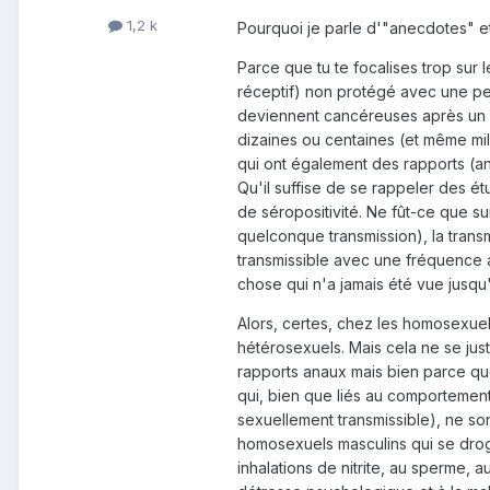
1,2 k
Pourquoi je parle d'"anecdotes" e
Parce que tu te focalises trop sur 
réceptif) non protégé avec une p
deviennent cancéreuses après un 
dizaines ou centaines (et même mil
qui ont également des rapports (an
Qu'il suffise de se rappeler des ét
de séropositivité. Ne fût-ce que su
quelconque transmission), la trans
transmissible avec une fréquence au
chose qui n'a jamais été vue jusqu
Alors, certes, chez les homosexuel
hétérosexuels. Mais cela ne se just
rapports anaux mais bien parce qu
qui, bien que liés au comportement
sexuellement transmissible), ne son
homosexuels masculins qui se drog
inhalations de nitrite, au sperme, a