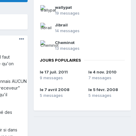
wallypat
19 messages
Jibrail
14 messages
Cheminot
13 messages
 faut
JOURS POPULAIRES
e qu'on
le 17 juil. 2011
le 4 nov. 2010
9 messages
7 messages
 connais AUCUN
 receveur"
le 7 avril 2008
le 5 févr. 2008
u'il
5 messages
5 messages
qué des
r si dans