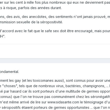
iser sur les cent à mille fois plus nombreux qui eux ne deviennent pa
ts à risque, parfois des années durant.
nions, des avis, des anecdotes, des sentiments n'ont jamais prouvé,
smission sexuelle de la séropositivité.
 d'accord avec le fait que le safe sex doit être encouragé, mais pou
IH".
fondamental.
èrement les gay (et les toxicomanes aussi), sont connus pour avoir un
e "choses", tels que de nombreux virus, bactéries, champignons, ...
ilisé par hasard car ils sont porteurs d'une multitude de germes oppor
n connus) que l'on ne trouve pas communément chez les séronégatif
Il m'est même arrivé de lire sur www.sidasante.com le témoignage d
 séropositifs étaient porteurs de germes opportunistes ... que l'on 