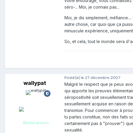
votre entourage, vous connaissez 
séro-... Moi, je connais pas...
Moi, je dis simplement, méfiance....
autre chose, car quoi que ça puisse
minuscule expérience, uniquement d'
So, et cela, tout le monde sera d
Posté(e)
le 27 décembre 2007
wallypat
Malgré le respect que je peux avoi
qui apporte les preuves élémenta
séropositivité soit sexuellement tr
sexuellement acquise en raison de 
transmise. Pour commencer à prouv
tu parles constitue, non des faits
Modérateurs
certainement pas à "prouver") que l
sexualité.