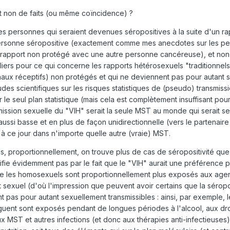
t non de faits (ou même coïncidence) ?
les personnes qui seraient devenues séropositives à la suite d'un ra
ersonne séropositive (exactement comme mes anecdotes sur les pe
rapport non protégé avec une autre personne cancéreuse), et non 
liers pour ce qui concerne les rapports hétérosexuels "traditionnels
aux réceptifs) non protégés et qui ne deviennent pas pour autant sé
udes scientifiques sur les risques statistiques de (pseudo) transmiss
r le seul plan statistique (mais cela est complètement insuffisant po
mission sexuelle du "VIH" serait la seule MST au monde qui serait s
ssi basse et en plus de façon unidirectionnelle (vers le partenaire 
'à ce jour dans n'importe quelle autre (vraie) MST.
s, proportionnellement, on trouve plus de cas de séropositivité que
ifie évidemment pas par le fait que le "VIH" aurait une préférence p
e les homosexuels sont proportionnellement plus exposés aux agen
 sexuel (d'où l'impression que peuvent avoir certains que la séropo
t pas pour autant sexuellement transmissibles : ainsi, par exemple, l
uent sont exposés pendant de longues périodes à l'alcool, aux dr
ux MST et autres infections (et donc aux thérapies anti-infectieuses),