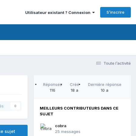
S’inscrire
Utilisateur existant ? Connexion
Toute l’activité
Réponses
Créé
Dernière réponse
116
18 a
10 a
és
0
MEILLEURS CONTRIBUTEURS DANS CE
SUJET
cobra
e sujet
25 messages