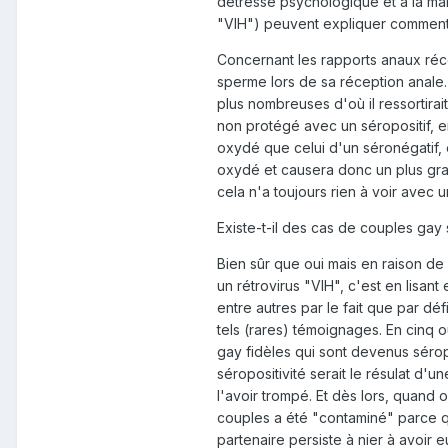
détresse psychologique et à la maln
"VIH") peuvent expliquer comment o
Concernant les rapports anaux réce
sperme lors de sa réception anale.
plus nombreuses d'où il ressortira
non protégé avec un séropositif, en
oxydé que celui d'un séronégatif, 
oxydé et causera donc un plus grand
cela n'a toujours rien à voir avec 
Existe-t-il des cas de couples gay 
Bien sûr que oui mais en raison de 
un rétrovirus "VIH", c'est en lisan
entre autres par le fait que par dé
tels (rares) témoignages. En cinq o
gay fidèles qui sont devenus séro
séropositivité serait le résulat d'
l'avoir trompé. Et dès lors, quand
couples a été "contaminé" parce que
partenaire persiste à nier à avoir eu