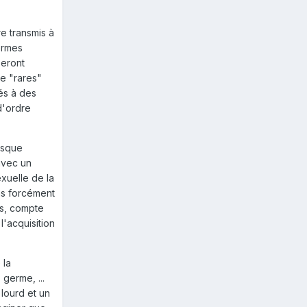
e transmis à
ermes
seront
e "rares"
és à des
d'ordre
risque
 avec un
xuelle de la
pas forcément
es, compte
l'acquisition
 la
germe, ...
 lourd et un