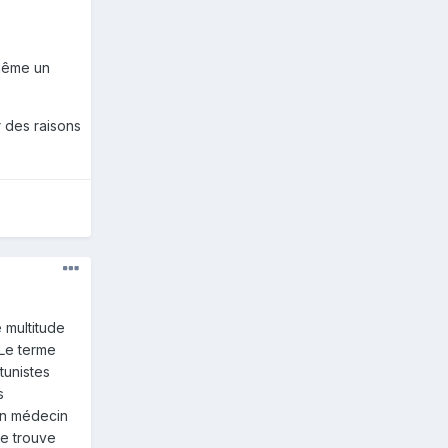
s
 même un
r des raisons
e multitude
 Le terme
tunistes
s
'un médecin
ne trouve