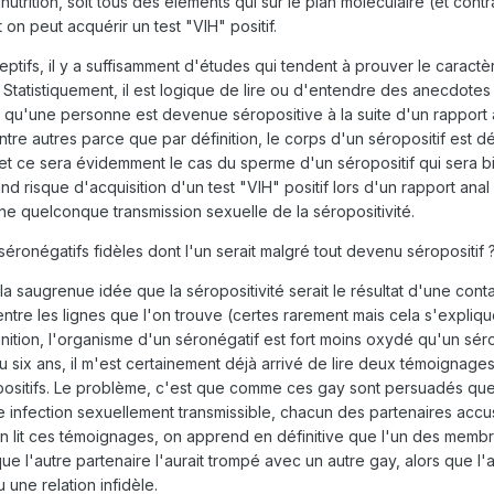
utrition, soit tous des éléments qui sur le plan moléculaire (et cont
n peut acquérir un test "VIH" positif.
ptifs, il y a suffisamment d'études qui tendent à prouver le caract
 Statistiquement, il est logique de lire ou d'entendre des anecdot
it qu'une personne est devenue séropositive à la suite d'un rapport 
tre autres parce que par définition, le corps d'un séropositif est dé
et ce sera évidemment le cas du sperme d'un séropositif qui sera b
 risque d'acquisition d'un test "VIH" positif lors d'un rapport anal 
une quelconque transmission sexuelle de la séropositivité.
séronégatifs fidèles dont l'un serait malgré tout devenu séropositif 
la saugrenue idée que la séropositivité serait le résultat d'une cont
t entre les lignes que l'on trouve (certes rarement mais cela s'expliq
finition, l'organisme d'un séronégatif est fort moins oxydé qu'un séro
u six ans, il m'est certainement déjà arrivé de lire deux témoignag
positifs. Le problème, c'est que comme ces gay sont persuadés que
une infection sexuellement transmissible, chacun des partenaires accu
 on lit ces témoignages, on apprend en définitive que l'un des memb
 l'autre partenaire l'aurait trompé avec un autre gay, alors que l'
 une relation infidèle.