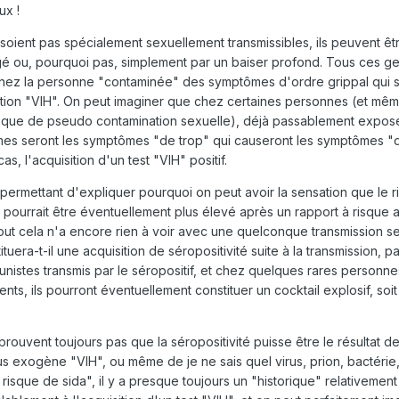
ux !
oient pas spécialement sexuellement transmissibles, ils peuvent êtr
gé ou, pourquoi pas, simplement par un baiser profond. Tous ces g
hez la personne "contaminée" des symptômes d'ordre grippal qui 
ction "VIH". On peut imaginer que chez certaines personnes (et mêm
risque de pseudo contamination sexuelle), déjà passablement expos
es seront les symptômes "de trop" qui causeront les symptômes "
as, l'acquisition d'un test "VIH" positif.
 permettant d'expliquer pourquoi on peut avoir la sensation que le 
if pourrait être éventuellement plus élevé après un rapport à risque
tout cela n'a encore rien à voir avec une quelconque transmission se
ituera-t-il une acquisition de séropositivité suite à la transmission, 
nistes transmis par le séropositif, et chez quelques rares personn
ts, ils pourront éventuellement constituer un cocktail explosif, soit 
rouvent toujours pas que la séropositivité puisse être le résultat de
us exogène "VIH", ou même de je ne sais quel virus, prion, bactérie, 
 risque de sida", il y a presque toujours un "historique" relativement