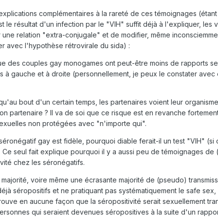
es explications complémentaires à la rareté de ces témoignages (étan
 le résultat d'un infection par le "VIH" suffit déjà à l'expliquer, les 
ar une relation "extra-conjugale" et de modifier, même inconsciemmen
er avec l'hypothèse rétrovirale du sida) :
 que des couples gay monogames ont peut-être moins de rapports s
ts à gauche et à droite (personnellement, je peux le constater avec
qu'au bout d'un certain temps, les partenaires voient leur organisme
 partenaire ? Il va de soi que ce risque est en revanche fortement 
sexuelles non protégées avec "n'importe qui".
éronégatif gay est fidèle, pourquoi diable ferait-il un test "VIH" (si
 ? Ce seul fait explique pourquoi il y a aussi peu de témoignages de
vité chez les séronégatifs.
 majorité, voire même une écrasante majorité de (pseudo) transmiss
déjà séropositifs et ne pratiquant pas systématiquement le safe sex,
rouve en aucune façon que la séropositivité serait sexuellement tran
 personnes qui seraient devenues séropositives à la suite d'un rappo