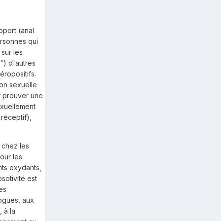
pport (anal
rsonnes qui
sur les
") d'autres
ropositifs.
ion sexuelle
ur prouver une
exuellement
réceptif),
 chez les
our les
ts oxydants,
sotivité est
es
ogues, aux
 à la