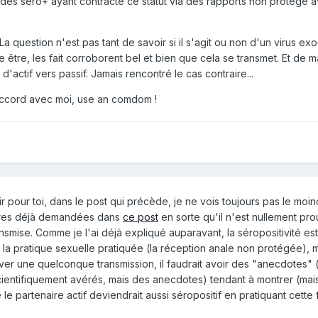
des séro+ ayant contracté ce statut via des rapports non protégé 
 La question n'est pas tant de savoir si il s'agit ou non d'un virus e
 être, les fait corroborent bel et bien que cela se transmet. Et de 
actif vers passif. Jamais rencontré le cas contraire...
'accord avec moi, use an comdom !
r pour toi, dans le post qui précède, je ne vois toujours pas le moi
ires déjà demandées dans
ce post
en sorte qu'il n'est nullement pr
ansmise. Comme je l'ai déjà expliqué auparavant, la séropositivité es
la pratique sexuelle pratiquée (la réception anale non protégée), 
er une quelconque transmission, il faudrait avoir des "anecdotes" 
 scientifiquement avérés, mais des anecdotes) tendant à montrer (mai
e partenaire actif deviendrait aussi séropositif en pratiquant cette