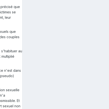
t précisé que
victimes se
t, leur
exuels que
 des couples
 s'habituer au
multiplié
 ce n'est dans
 (pseudo)
ion sexuelle
 n'a
smissible. Et
rt sexuel non