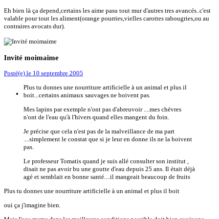
Eh bien là ça depend,certains les aime pasu tout mur d'autres tres avancés..c'est
valable pour tout les aliment(orange pourries,vielles carottes rabougries,ou au
contraires avocats dur).
Invité moimaime
Posté(e)
le 10 septembre 2005
Plus tu donnes une nourriture artificielle à un animal et plus il
boit...certains animaux sauvages ne boivent pas.
Mes lapins par exemple n'ont pas d'abreuvoir ....mes chévres
n'ont de l'eau qu'à l'hivers quand elles mangent du foin.
Je précise que cela n'est pas de la malveillance de ma part
....simplement le constat que si je leur en donne ils ne la boivent
pas.
Le professeur Tomatis quand je suis allé consulter son institut ,
disait ne pas avoir bu une goutte d'eau depuis 25 ans. Il était déjà
agé et semblait en bonne santé....il mangeait beaucoup de fruits
Plus tu donnes une nourriture artificielle à un animal et plus il boit
oui ça j'imagine bien.