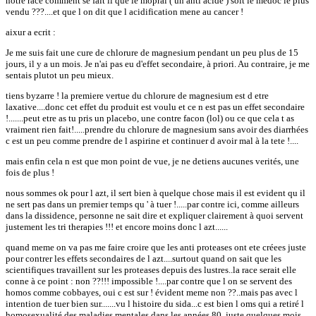
notre race comment se fait il que le mopral ( un anti acide ) soit le medoc le plus
vendu ???....et que l on dit que l acidification mene au cancer !
aixur a ecrit :
Je me suis fait une cure de chlorure de magnesium pendant un peu plus de 15
jours, il y a un mois. Je n'ai pas eu d'effet secondaire, à priori. Au contraire, je me
sentais plutot un peu mieux.
tiens byzarre ! la premiere vertue du chlorure de magnesium est d etre
laxative....donc cet effet du produit est voulu et ce n est pas un effet secondaire
!.......peut etre as tu pris un placebo, une contre facon (lol) ou ce que cela t as
vraiment rien fait!.....prendre du chlorure de magnesium sans avoir des diarrhées
c est un peu comme prendre de l aspirine et continuer d avoir mal à la tete !....
mais enfin cela n est que mon point de vue, je ne detiens aucunes verités, une
fois de plus !
nous sommes ok pour l azt, il sert bien à quelque chose mais il est evident qu il
ne sert pas dans un premier temps qu ' à tuer !.....par contre ici, comme ailleurs
dans la dissidence, personne ne sait dire et expliquer clairement à quoi servent
justement les tri therapies !!! et encore moins donc l azt......
quand meme on va pas me faire croire que les anti proteases ont ete créees juste
pour contrer les effets secondaires de l azt....surtout quand on sait que les
scientifiques travaillent sur les proteases depuis des lustres..la race serait elle
conne à ce point : non ??!!! impossible !....par contre que l on se servent des
homos comme cobbayes, oui c est sur ! évident meme non ??..mais pas avec l
intention de tuer bien sur.......vu l histoire du sida...c est bien l oms qui a retiré l
homosexualité des maladies mentales dans les années 80, juste quelques mois