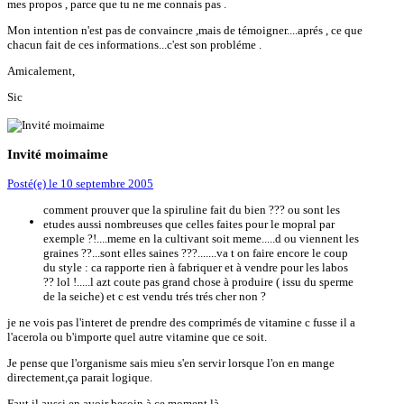
mes propos , parce que tu ne me connais pas .
Mon intention n'est pas de convaincre ,mais de témoigner....aprés , ce que
chacun fait de ces informations...c'est son probléme .
Amicalement,
Sic
Invité moimaime
Posté(e)
le 10 septembre 2005
comment prouver que la spiruline fait du bien ??? ou sont les
etudes aussi nombreuses que celles faites pour le mopral par
exemple ?!....meme en la cultivant soit meme.....d ou viennent les
graines ??...sont elles saines ???.......va t on faire encore le coup
du style : ca rapporte rien à fabriquer et à vendre pour les labos
?? lol !.....l azt coute pas grand chose à produire ( issu du sperme
de la seiche) et c est vendu trés trés cher non ?
je ne vois pas l'interet de prendre des comprimés de vitamine c fusse il a
l'acerola ou b'importe quel autre vitamine que ce soit.
Je pense que l'organisme sais mieu s'en servir lorsque l'on en mange
directement,ça parait logique.
Faut il aussi en avoir besoin à ce moment là.