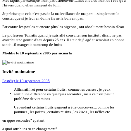
Mes lapins par exemple n'ont pas d'abreuvoir ....mes chévres n'ont de l'eau qu'à
l'hivers quand elles mangent du foin.
Je précise que cela n'est pas de la malveillance de ma part ....simplement le
constat que si je leur en donne ils ne la boivent pas.
Par contre les poules et encore plus les pigeons , ont absolument besoin d'eau.
Le professeur Tomatis quand je suis allé consulter son institut , disait ne pas
avoir bu une goutte d'eau depuis 25 ans. Il était déjà agé et semblait en bonne
santé....il mangeait beaucoup de fruits
Modifié
le 10 septembre 2005
par sicnarfa
Invité moimaime
Posté(e)
le 10 septembre 2005
Affirmatif...et pour certains fruits , comme les cerises , je peux
sentir une différence en quelques secondes , mais ce n'est pas un
probléme de vitamines.
Cependant certains fruits gagnent à être concervés.... comme les
pommes , les poires , certains raisins , les kiwis , les néfles etc...
en qque secondes? epatant!
à quoi attribues tu ce changement?