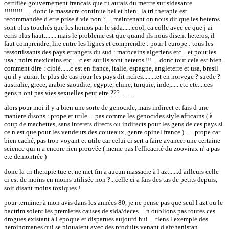
certifiée gouvernement francais que tu aurais du mettre sur sidasante
!!!!!!!!!.......donc le massacre continue bel et bien...la tri therapie est
recommandée d etre prise à vie non ?.....maintenant on nous dit que les heteros
sont plus touchés que les homos par le sida......cool, ca colle avec ce que j ai
ecris plus haut.........mais le probleme est que quand ils nous disent heteros, il
faut comprendre, lire entre les lignes et comprendre : pour l europe : tous les
ressortissants des pays etrangers du sud : marocains algeriens etc....et pour les
usa : noirs mexicains etc.....c est sur ils sont heteros !!!.....donc tout cela est bien
comment dire : ciblé......c est en france, italie, espagne, angleterre et usa, bresil
qu il y aurait le plus de cas pour les pays dit riches.........et en norvege ? suede ?
australie, grece, arabie saoudite, egypte, chine, turquie, inde,..... etc etc....ces
gens n ont pas vies sexuelles peut etre ???.........
alors pour moi il y a bien une sorte de genocide, mais indirect et fais d une
maniere disons : prope et utile.....pas comme les genocides style africains ( à
coup de machettes, sans interets directs ou indirects pour les gens de ces pays si
ce n est que pour les vendeurs des couteaux, genre opinel france ).......prope car
bien caché, pas trop voyant et utile car celui ci sert a faire avancer une certaine
science qui n a encore rien prouvée ( meme pas l'efficacité du zoovirax n' a pas
ete demontrée )
donc la tri therapie tue et ne met fin a aucun massacre à l azt......d ailleurs celle
ci est de moins en moins utilisée non ?...celle ci a fais des tas de petits depuis,
soit disant moins toxiques !
pour terminer à mon avis dans les années 80, je ne pense pas que seul l azt ou le
bactrim soient les premieres causes de sida/deces.....n oublions pas toutes ces
drogues existant à l epoque et disparues aujourd hui.....tiens l exemple des
heroinomanes qui se piquaient avec des produits venant d afghanistan