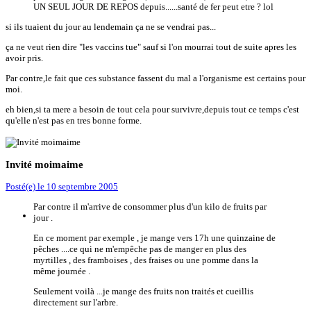
UN SEUL JOUR DE REPOS depuis......santé de fer peut etre ? lol
si ils tuaient du jour au lendemain ça ne se vendrai pas...
ça ne veut rien dire "les vaccins tue" sauf si l'on mourrai tout de suite apres les
avoir pris.
Par contre,le fait que ces substance fassent du mal a l'organisme est certains pour
moi.
eh bien,si ta mere a besoin de tout cela pour survivre,depuis tout ce temps c'est
qu'elle n'est pas en tres bonne forme.
Invité moimaime
Posté(e)
le 10 septembre 2005
Par contre il m'arrive de consommer plus d'un kilo de fruits par
jour .
En ce moment par exemple , je mange vers 17h une quinzaine de
pêches ....ce qui ne m'empêche pas de manger en plus des
myrtilles , des framboises , des fraises ou une pomme dans la
même journée .
Seulement voilà ...je mange des fruits non traités et cueillis
directement sur l'arbre.