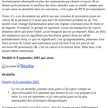
les traitements alternatifs en plus des traitements par chimio et rayon. Ils se
disent qu'ils prennent le meilleur des deux mondes, sans se rendre compte que
ce qui cause la mortalité chez les cancéreux, c'est à plus de 90 % les traitements.
Tiens, il y a eu récemment un article sur une centaine de personnes ayant un
cancer de la prostate et n'ayant pas suivi de traitement pendant un an. Une
moitié avait changé d'alimentation pour une régime contenant plus de fruits et
de légume. O surprise, le groupe en question voyait ses marqueurs du cancer
diminuer alors que pour l'autre, ça ne bougeait pas ou ça empirait. Mais, au dela
des marqueurs qui ne signifient pas forcément grand chose (et même
probablement rien), ce qui est significatif, c'est qu'apparemment, personne n'est
mort au bout de l'anné sans traitement (seul environ 9 en ont pris un sur
environs 90 personnes). Ok, c'est un cancer à évolution lente. Mais bon, c'est
quand même intéressant.
Modifié
le 9 septembre 2005
par aixur
sicnarfa
Posté(e)
le 9 septembre 2005
La vie est mortelle, sommes nous prets à l'accepter comme un
objectif louable et à admettre que donner la vie c'est préparer à la
mort. La vie est éphémère, et je crois qu'en jouir est la plus
raisonnable des techniques thérapeutiques.
Je pense qui faudrait pour être précis , dire les choses un peu différemment.