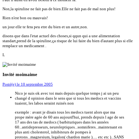
Non,la spiruline ne fait pas de bien.Elle ne fait pas de mal non plus!
Rien n'est bon ou mauvais!
un jour elle te fera peu etre du bien et un autre,non.
disons que dans l'etat actuel des choses,si qqun qui a une alimentation
standart,prend de la spiruline,ça risque de lui faire du bien d'autant plus si elle
remplace un medicament .
L
Invité moimaime
Posté(e)
le 10 septembre 2005
Nico je suis ok avec toi mais depuis quelque temps j ai un peu
changé d opinion dans le sens que si tous les medocs et vaccins
tuaient, les labos seraint ruinés non
exemple : avant je disais tous les medocs tuent alors que ma
prope mère agée de 60 ans aujourd'hui, prends depuis l age de ses
17 ans des tas de medocs ( barbituriques dans les années
60...antidepresseurs, neuroleptiques...somniferes...maintenant en
plus anti cholesterol, inhibiteurs de pompes à
protons...magnesium, legalon( chardon marie )..... etc etc )...SANS