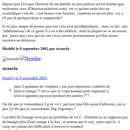
Depuis que j'évoque l'histoire de ma famille un peu partout sur les forums (pas
seulement ceux d'Onnouscachetout.com) , est ce qu'une seule fois un
scientifique c'est dit : c'est bizare cette histoire , j'aimerai en savoir plus , n'y a
t'il pas là quelquechose à comprendre?
Il est plus simple de penser que tout cela n'est qu'affabulation....mais en fait , des
"affabulations" de ce genre il y en a des milliers , dont la plupart ne se racontent
pas , parce que ceux qui les ont vécus savent pertinemment qu'elles seront
tournées en dérisions.
Modifié
le 9 septembre 2005
par sicnarfa
sicnarfa
Posté(e)
le 9 septembre 2005
mais 3 grammes de vitamine c par jour represente combien de
kilos d orange ?? est ce que le corps humain peut supporter 2
kilos d agrumes par jour pendant des années ???..
J'ai dit que je consommais 3 g de vit C par jour (ma fille aussi d'ailleurs)...est ce
que j'ai dit que je consommais 2kg d'agrumes ?
L'acidité de l'orange n'est pas un probléme de vit C , d'ailleurs je ne supporte pas
de manger plus d'une orange à la fois , et surtout pas le soir , parce que là , à
coup sur j'aurais des difficultés à trouver le sommeil