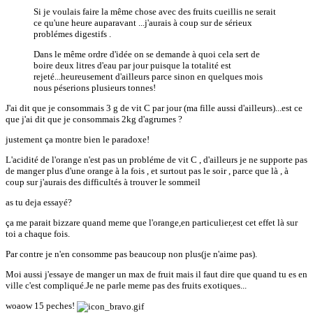
Si je voulais faire la même chose avec des fruits cueillis ne serait
ce qu'une heure auparavant ...j'aurais à coup sur de sérieux
problémes digestifs .
Dans le même ordre d'idée on se demande à quoi cela sert de
boire deux litres d'eau par jour puisque la totalité est
rejeté...heureusement d'ailleurs parce sinon en quelques mois
nous péserions plusieurs tonnes!
J'ai dit que je consommais 3 g de vit C par jour (ma fille aussi d'ailleurs)...est ce
que j'ai dit que je consommais 2kg d'agrumes ?
justement ça montre bien le paradoxe!
L'acidité de l'orange n'est pas un probléme de vit C , d'ailleurs je ne supporte pas
de manger plus d'une orange à la fois , et surtout pas le soir , parce que là , à
coup sur j'aurais des difficultés à trouver le sommeil
as tu deja essayé?
ça me parait bizzare quand meme que l'orange,en particulier,est cet effet là sur
toi a chaque fois.
Par contre je n'en consomme pas beaucoup non plus(je n'aime pas).
Moi aussi j'essaye de manger un max de fruit mais il faut dire que quand tu es en
ville c'est compliqué.Je ne parle meme pas des fruits exotiques...
woaow 15 peches!