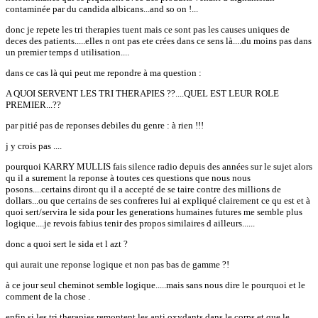
contaminée par du candida albicans...and so on !...
donc je repete les tri therapies tuent mais ce sont pas les causes uniques de
deces des patients.....elles n ont pas ete crées dans ce sens là....du moins pas dans
un premier temps d utilisation....
dans ce cas là qui peut me repondre à ma question :
A QUOI SERVENT LES TRI THERAPIES ??....QUEL EST LEUR ROLE
PREMIER...??
par pitié pas de reponses debiles du genre : à rien !!!
j y crois pas ....
pourquoi KARRY MULLIS fais silence radio depuis des années sur le sujet alors
qu il a surement la reponse à toutes ces questions que nous nous
posons....certains diront qu il a accepté de se taire contre des millions de
dollars...ou que certains de ses confreres lui ai expliqué clairement ce qu est et à
quoi sert/servira le sida pour les generations humaines futures me semble plus
logique....je revois fabius tenir des propos similaires d ailleurs......
donc a quoi sert le sida et l azt ?
qui aurait une reponse logique et non pas bas de gamme ?!
à ce jour seul cheminot semble logique.....mais sans nous dire le pourquoi et le
comment de la chose .
enfin si les tri therapies remontent les anti oxydants dans le corps et que le