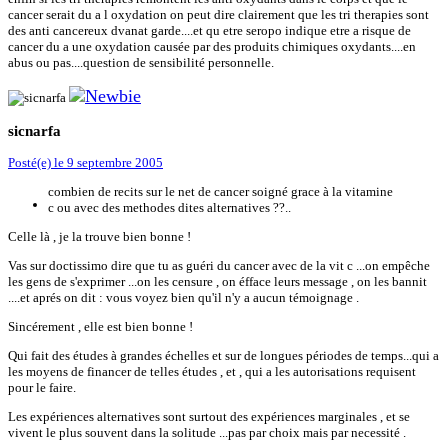
cancer serait du a l oxydation on peut dire clairement que les tri therapies sont
des anti cancereux dvanat garde....et qu etre seropo indique etre a risque de
cancer du a une oxydation causée par des produits chimiques oxydants....en
abus ou pas....question de sensibilité personnelle.
sicnarfa
Posté(e)
le 9 septembre 2005
combien de recits sur le net de cancer soigné grace à la vitamine
c ou avec des methodes dites alternatives ??..
Celle là , je la trouve bien bonne !
Vas sur doctissimo dire que tu as guéri du cancer avec de la vit c ...on empêche
les gens de s'exprimer ...on les censure , on éfface leurs message , on les bannit
....et aprés on dit : vous voyez bien qu'il n'y a aucun témoignage .
Sincérement , elle est bien bonne !
Qui fait des études à grandes échelles et sur de longues périodes de temps...qui a
les moyens de financer de telles études , et , qui a les autorisations requisent
pour le faire.
Les expériences alternatives sont surtout des expériences marginales , et se
vivent le plus souvent dans la solitude ...pas par choix mais par necessité .