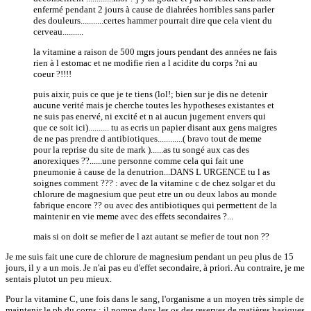
enfermé pendant 2 jours à cause de diahrées horribles sans parler
des douleurs...........certes hammer pourrait dire que cela vient du
cerveau..........
la vitamine a raison de 500 mgrs jours pendant des années ne fais
rien à l estomac et ne modifie rien a l acidite du corps ?ni au
coeur ?!!!!
puis aixir, puis ce que je te tiens (lol!; bien sur je dis ne detenir
aucune verité mais je cherche toutes les hypotheses existantes et
ne suis pas enervé, ni excité et n ai aucun jugement envers qui
que ce soit ici).......... tu as ecris un papier disant aux gens maigres
de ne pas prendre d antibiotiques............( bravo tout de meme
pour la reprise du site de mark )......as tu songé aux cas des
anorexiques ??......une personne comme cela qui fait une
pneumonie à cause de la denutrion...DANS L URGENCE tu l as
soignes comment ??? : avec de la vitamine c de chez solgar et du
chlorure de magnesium que peut etre un ou deux labos au monde
fabrique encore ?? ou avec des antibiotiques qui permettent de la
maintenir en vie meme avec des effets secondaires ?...
mais si on doit se mefier de l azt autant se mefier de tout non ??
Je me suis fait une cure de chlorure de magnesium pendant un peu plus de 15
jours, il y a un mois. Je n'ai pas eu d'effet secondaire, à priori. Au contraire, je me
sentais plutot un peu mieux.
Pour la vitamine C, une fois dans le sang, l'organisme a un moyen très simple de
maintenir le ph du corps : il pompe dans les os des reserves de matières basiques