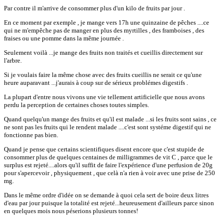
Par contre il m'arrive de consommer plus d'un kilo de fruits par jour .
En ce moment par exemple , je mange vers 17h une quinzaine de pêches ....ce
qui ne m'empêche pas de manger en plus des myrtilles , des framboises , des
fraises ou une pomme dans la même journée .
Seulement voilà ...je mange des fruits non traités et cueillis directement sur
l'arbre.
Si je voulais faire la même chose avec des fruits cueillis ne serait ce qu'une
heure auparavant ...j'aurais à coup sur de sérieux problémes digestifs .
La plupart d'entre nous vivons une vie tellement artificielle que nous avons
perdu la perception de certaines choses toutes simples.
Quand quelqu'un mange des fruits et qu'il est malade ...si les fruits sont sains , ce
ne sont pas les fruits qui le rendent malade ....c'est sont systéme digestif qui ne
fonctionne pas bien.
Quand je pense que certains scientifiques disent encore que c'est stupide de
consommer plus de quelques centaines de milligrammes de vit C , parce que le
surplus est rejeté....alors qu'il suffit de faire l'expérience d'une perfusion de 20g
pour s'apercevoir , physiquement , que celà n'a rien à voir avec une prise de 250
mg.
Dans le même ordre d'idée on se demande à quoi cela sert de boire deux litres
d'eau par jour puisque la totalité est rejeté...heureusement d'ailleurs parce sinon
en quelques mois nous péserions plusieurs tonnes!