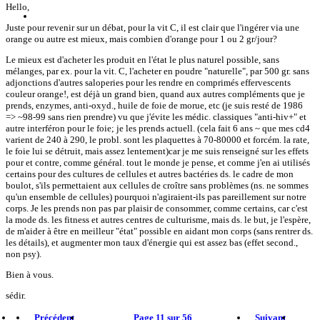
Hello,
Juste pour revenir sur un débat, pour la vit C, il est clair que l'ingérer via une
orange ou autre est mieux, mais combien d'orange pour 1 ou 2 gr/jour?
Le mieux est d'acheter les produit en l'état le plus naturel possible, sans
mélanges, par ex. pour la vit. C, l'acheter en poudre "naturelle", par 500 gr. sans
adjonctions d'autres saloperies pour les rendre en comprimés effervescents
couleur orange!, est déjà un grand bien, quand aux autres compléments que je
prends, enzymes, anti-oxyd., huile de foie de morue, etc (je suis resté de 1986
=> ~98-99 sans rien prendre) vu que j'évite les médic. classiques "anti-hiv+" et
autre interféron pour le foie; je les prends actuell. (cela fait 6 ans ~ que mes cd4
varient de 240 à 290, le probl. sont les plaquettes à 70-80000 et forcém. la rate,
le foie lui se détruit, mais assez lentement)car je me suis renseigné sur les effets
pour et contre, comme général. tout le monde je pense, et comme j'en ai utilisés
certains pour des cultures de cellules et autres bactéries ds. le cadre de mon
boulot, s'ils permettaient aux cellules de croître sans problèmes (ns. ne sommes
qu'un ensemble de cellules) pourquoi n'agiraient-ils pas pareillement sur notre
corps. Je les prends non pas par plaisir de consommer, comme certains, car c'est
la mode ds. les fitness et autres centres de culturisme, mais ds. le but, je l'espère,
de m'aider à être en meilleur "état" possible en aidant mon corps (sans rentrer ds.
les détails), et augmenter mon taux d'énergie qui est assez bas (effet second.,
non psy).
Bien à vous.
sédir.
Précédent
Page 11 sur 56
Suivant