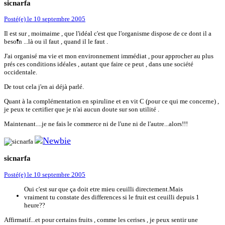
sicnarfa
Posté(e)
le 10 septembre 2005
Il est sur , moimaime , que l'idéal c'est que l'organisme dispose de ce dont il a
besoin ...là ou il faut , quand il le faut .
J'ai organisé ma vie et mon environnement immédiat , pour approcher au plus
prés ces conditions idéales , autant que faire ce peut , dans une société
occidentale.
De tout cela j'en ai déjà parlé.
Quant à la complémentation en spiruline et en vit C (pour ce qui me concerne) ,
je peux te certifier que je n'ai aucun doute sur son utilité .
Maintenant....je ne fais le commerce ni de l'une ni de l'autre...alors!!!
sicnarfa
Posté(e)
le 10 septembre 2005
Oui c'est sur que ça doit etre mieu ceuilli directement.Mais
vraiment tu constate des differences si le fruit est ceuilli depuis 1
heure??
Affirmatif...et pour certains fruits , comme les cerises , je peux sentir une