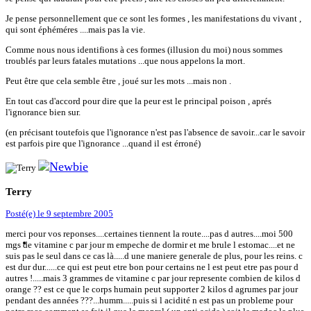
Je pense personnellement que ce sont les formes , les manifestations du vivant ,
qui sont éphéméres ....mais pas la vie.
Comme nous nous identifions à ces formes (illusion du moi) nous sommes
troublés par leurs fatales mutations ...que nous appelons la mort.
Peut être que cela semble être , joué sur les mots ...mais non .
En tout cas d'accord pour dire que la peur est le principal poison , aprés
l'ignorance bien sur.
(en précisant toutefois que l'ignorance n'est pas l'absence de savoir...car le savoir
est parfois pire que l'ignorance ...quand il est érroné)
Terry
Posté(e)
le 9 septembre 2005
merci pour vos reponses....certaines tiennent la route....pas d autres....moi 500
mgs de vitamine c par jour m empeche de dormir et me brule l estomac....et ne
suis pas le seul dans ce cas là.....d une maniere generale de plus, pour les reins. c
est dur dur......ce qui est peut etre bon pour certains ne l est peut etre pas pour d
autres !.....mais 3 grammes de vitamine c par jour represente combien de kilos d
orange ?? est ce que le corps humain peut supporter 2 kilos d agrumes par jour
pendant des années ???...humm.....puis si l acidité n est pas un probleme pour