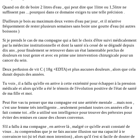
Quand on dit de boire 2 litres d'eau , qui peut dire que 1litre ou 1,5litre ne
suffissent pas ....pourquoi dans ce domaine exiges tu une telle précision .
D'ailleurs je bois au maximum deux verres d'eau par jour , et il m'arrive
fréquemment de rester plusieurs semaines sans boire une goutte d'eau (ni autres
boissons )
Si je prends le cas de ma compagne qui a fait le choix d'être suivi médicalement
par la médecine institutionnelle et dont la santé n'a cessé de se dégradé depuis
dix ans , pour finalement se retrouver dans un état lamentable perclus de
douleurs en tout genre et avec en prime une intervention chirurgicale pour un
cancer du sein.
Deux perfusion de vit C ( 18g +EDTA) et plus aucunes douleurs , alors que cela
durait depuis des années.
Tu vois , il a fallu qu'elle en arrive à cette extrémité pour échapper à la pression
médicale et alors qu'elle a été le témoin de l'évolution positive de l'état de santé
de ma fille et moi.
Peut être vas tu penser que ma compagne est une arriérée mentale ....mais non ,
c'est une femme trés intelligente....seulement pendant toutes ces années elle a
fait comme toi...elle a utilisé son intelligence pour trouver des prétextes pour
éviter des remises en cause des choses convenus.
S'il a fallu à ma compagne , en arriver là , malgré ce qu'elle avait constaté de
visus ...tu comprendras que je ne fais aucune illusion sur ma capacité à te
convaincre toi (si tel était mon intention) , alors qu'il t'est si facile de douter de