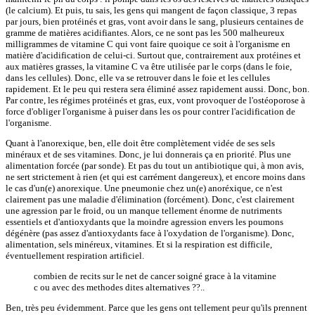
(le calcium). Et puis, tu sais, les gens qui mangent de façon classique, 3 repas
par jours, bien protéinés et gras, vont avoir dans le sang, plusieurs centaines de
gramme de matières acidifiantes. Alors, ce ne sont pas les 500 malheureux
milligrammes de vitamine C qui vont faire quoique ce soit à l'organisme en
matière d'acidification de celui-ci. Surtout que, contrairement aux protéines et
aux matières grasses, la vitamine C va être utilisée par le corps (dans le foie,
dans les cellules). Donc, elle va se retrouver dans le foie et les cellules
rapidement. Et le peu qui restera sera éliminé assez rapidement aussi. Donc, bon.
Par contre, les régimes protéinés et gras, eux, vont provoquer de l'ostéoporose à
force d'obliger l'organisme à puiser dans les os pour contrer l'acidification de
l'organisme.
Quant à l'anorexique, ben, elle doit être complètement vidée de ses sels
minéraux et de ses vitamines. Donc, je lui donnerais ça en priorité. Plus une
alimentation forcée (par sonde). Et pas du tout un antibiotique qui, à mon avis,
ne sert strictement à rien (et qui est carrément dangereux), et encore moins dans
le cas d'un(e) anorexique. Une pneumonie chez un(e) anoréxique, ce n'est
clairement pas une maladie d'élimination (forcément). Donc, c'est clairement
une agression par le froid, ou un manque tellement énorme de nutriments
essentiels et d'antioxydants que la moindre agression envers les poumons
dégénère (pas assez d'antioxydants face à l'oxydation de l'organisme). Donc,
alimentation, sels minéreux, vitamines. Et si la respiration est difficile,
éventuellement respiration artificiel.
combien de recits sur le net de cancer soigné grace à la vitamine
c ou avec des methodes dites alternatives ??..
Ben, très peu évidemment. Parce que les gens ont tellement peur qu'ils prennent