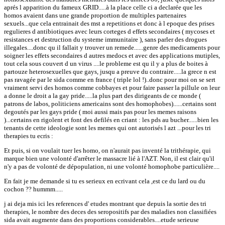
aprés l apparition du fameux GRID.....à la place celle ci a declarée que les
homos avaient dans une grande proportion de multiples partenaires
sexuels...que cela entrainait des mst a repetitions et donc à l epoque des prises
regulieres d antibiotiques avec leurs corteges d effets secondaires ( mycoses et
resistances et destruction du systeme immunitaire ), sans parler des drogues
illegales....donc qu il fallait y trouver un remede......genre des medicaments pour
soigner les effets secondaires d autres medocs et avec des applications mutiples,
tout cela sous couvert d un virus ....le probleme est qu il y a plus de boites à
partouze heterosexuelles que gays, jusqu a preuve du contraire.....la grece n est
pas ravagée par le sida comme en france ( triple lol !)..donc pour moi on se sert
vraiment servi des homos comme cobbayes et pour faire passer la pillule on leur
a donne le droit a la gay pride.....la plus part des dirigeants de ce monde (
patrons de labos, politiciens americains sont des homophobes)......certains sont
degoutés par les gays pride ( moi aussi mais pas pour les memes raisons
)...certains en rigolent et font des defilés en criant : les pds au bucher......bien les
tenants de cette ideologie sont les memes qui ont autorisés l azt ...pour les tri
therapies tu ecris :
Et puis, si on voulait tuer les homo, on n'aurait pas inventé la trithérapie, qui
marque bien une volonté d'arrêter le massacre lié à l'AZT. Non, il est clair qu'il
n'y a pas de volonté de dépopulation, ni une volonté homophobe particulière....
En fait je me demande si tu es serieux en ecrivant cela ,est ce du lard ou du
cochon ?? hummm.....
j ai deja mis ici les references d' etudes montrant que depuis la sortie des tri
therapies, le nombre des deces des seropositifs par des maladies non classifiées
sida avait augmente dans des proportions considerables....etude serieuse