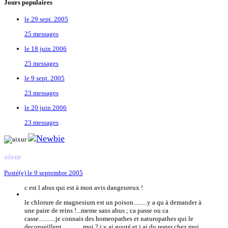
Jours populaires
le 29 sept. 2005
25 messages
le 18 juin 2006
25 messages
le 9 sept. 2005
23 messages
le 20 juin 2006
23 messages
aixur
Posté(e)
le 9 septembre 2005
c est l abus qui est à mon avis dangeureux !
le chlorure de magnesium est un poison.........y a qu à demander à
une paire de reins !...meme sans abus ; ca passe ou ca
casse...........je connais des homeopathes et naturopathes qui le
deconseillent .............moi ? j y ai gouté et j ai du rester chez moi