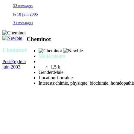
53 messages
le 18 juin 2005
31 messages
Cheminot
Cheminot
Modérateurs
Posté(e)
le 5
juin 2003
1,5 k
Gender:
Male
Location:
Lorraine
Interests:
chimie, physique, biochimie, homéopathie; 