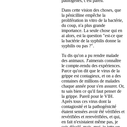
pathogènes, c'est pareil.
Dans cette vision des choses, que
la pénicilline empêche la
prolifération in vitro de la bactérie,
du coup, n'a plus grande
importance. La seule chose qui en
ai alors, est la question "est-ce que
la bactérie de la syphilis donne la
syphilis ou pas ?".
Tu dis qu'on a pu rendre malade
des animaux. J'aimerais connaître
le compte-rendu des expériences.
Parce qu'on dit que le virus de la
grippe est contagieux, et on a des
centaines de millions de malades
chaque année pour s'en assurer. Or,
tu sais bien ce qu'il faut penser de
la grippe. Pareil pour le VIH.
Après tous ces virus dont la
contagiosité et la pathogénicité
étaient sensées avoir été vérifiées et
revérifiées et rerevérifiées, et qui,
en fait n'existaient même pas, je
suis désolé, mais, moi, je jette un