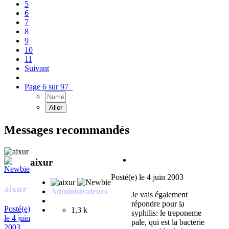
5
6
7
8
9
10
11
Suivant
Page 6 sur 97
Messages recommandés
aixur
Posté(e)
le 4 juin 2003
aixur
Administrateurs
Je vais également
répondre pour la
Posté(e)
1,3 k
syphilis: le treponeme
le 4 juin
pale, qui est la bacterie
2003