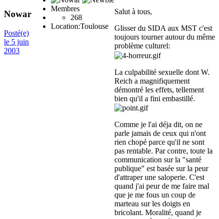
Membres
Salut à tous,
Nowar
268
Location:
Toulouse
Glisser du SIDA aux MST c'est
Posté(e)
toujours tourner autour du même
le 5 juin
problème culturel:
2003
La culpabilité sexuelle dont W.
Reich a magnifiquement
démontré les effets, tellement
bien qu'il a fini embastillé.
Comme je l'ai déja dit, on ne
parle jamais de ceux qui n'ont
rien chopé parce qu'il ne sont
pas rentable. Par contre, toute la
communication sur la "santé
publique" est basée sur la peur
d'attraper une saloperie. C'est
quand j'ai peur de me faire mal
que je me fous un coup de
marteau sur les doigts en
bricolant. Moralité, quand je