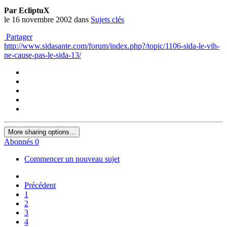
Par EcliptuX
le 16 novembre 2002
dans
Sujets clés
Partager
http://www.sidasante.com/forum/index.php?/topic/1106-sida-le-vih-
ne-cause-pas-le-sida-13/
More sharing options...
Abonnés
0
Commencer un nouveau sujet
Précédent
1
2
3
4