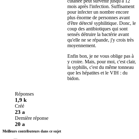
cutanée peut survenir jusqu'à 12
mois après l'infection. Suffisament
pour infecter un nombre encore
plus énorme de personnes avant
d'être détecté syphilitique. Donc, le
coup des antibiotiques qui sont
sensés détruire la bactérie avant
qu'elle ne se répande, j'y crois très
moyennement.
Enfin bon, je ne vous oblige pas à
y croire. Mais, pour moi, c'est clair,
la syphilis, c'est du même tonneau
que les hépatites et le VIH : du
bidon.
Réponses
1,9 k
Créé
23 a
Dernière réponse
20 a
Meilleurs contributeurs dans ce sujet