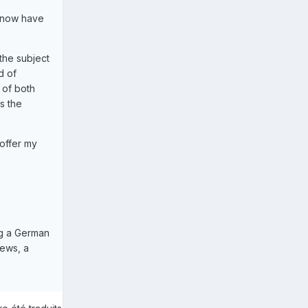
 I now have
 the subject
d of
 of both
s the
offer my
ng a German
news, a