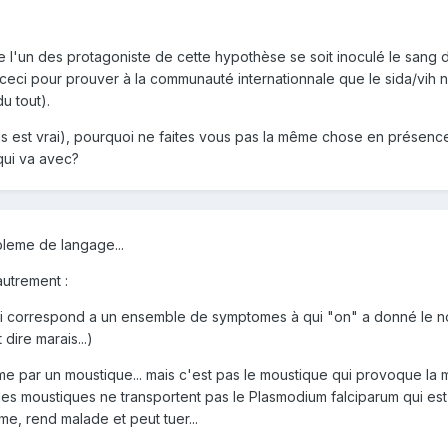
ue l'un des protagoniste de cette hypothèse se soit inoculé le sang 
 ceci pour prouver à la communauté internationnale que le sida/vih n
u tout).
us est vrai), pourquoi ne faites vous pas la même chose en présenc
 qui va avec?
bleme de langage...
autrement :
 qui correspond a un ensemble de symptomes à qui "on" a donné le 
dire marais...)
me par un moustique... mais c'est pas le moustique qui provoque la m
us les moustiques ne transportent pas le Plasmodium falciparum qui est
me, rend malade et peut tuer...