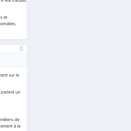
 été traduits
s et
nomalies,
ment sur le
 parlent un
illiers de
tement à la