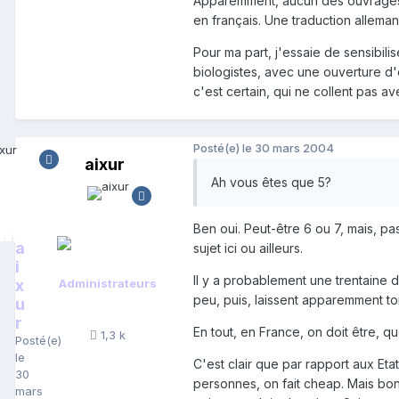
Apparemment, aucun des ouvrages d
en français. Une traduction allema
Pour ma part, j'essaie de sensibili
biologistes, avec une ouverture d'e
c'est certain, qui ne collent pas a
Posté(e)
le 30 mars 2004
aixur
Ah vous êtes que 5?
Ben oui. Peut-être 6 ou 7, mais, pa
a
sujet ici ou ailleurs.
i
Il y a probablement une trentaine de
x
Administrateurs
peu, puis, laissent apparemment t
u
r
En tout, en France, on doit être, q
1,3 k
Posté(e)
le
C'est clair que par rapport aux Et
30
personnes, on fait cheap. Mais bon
mars