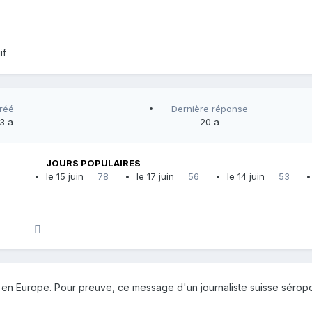
réé
Dernière réponse
3 a
20 a
JOURS POPULAIRES
le 15 juin
78
le 17 juin
56
le 14 juin
53
 Europe. Pour preuve, ce message d'un journaliste suisse séropos