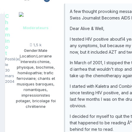
A few thought provoking messag
C
Swiss Journalist Becomes AIDS 
h
e
Modérateurs
Dear Alive & Well,
m
I tested HIV positive about14 ye
in
1,5 k
any symptoms, but because my so
o
Gender:
Male
now, but it included AZT and tw
t
Location:
Lorraine
Posté(e)
Interests:
chimie,
In March of 2001, I stopped the
le
physique, biochimie,
d iarrhea that wouldn't stop and
30
homéopathie; trafic
take up the chemotherapy again
mars
ferroviaire; chants et
2004
musiques baroques,
I started with Kaletra and Combi
romantiques,
since testing HIV positive, and a
impressionistes
last few months I was on the dr
potager, bricolage foi
obvious.
chrétienne
I decided for myself to quit the
that happened to be reading Â³
behind for me to read.