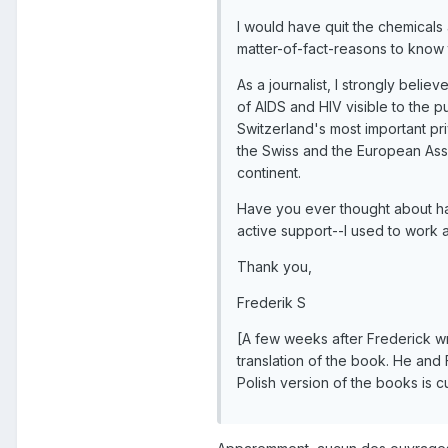
I would have quit the chemicals 
matter-of-fact-reasons to know t
As a journalist, I strongly belie
of AIDS and HIV visible to the p
Switzerland's most important pr
the Swiss and the European Ass
continent.
Have you ever thought about hav
active support--I used to work a
Thank you,
Frederik S
[A few weeks after Frederick w
translation of the book. He and 
Polish version of the books is cu