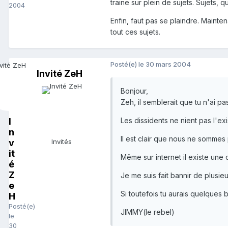
traine sur plein de sujets. Sujets, q
2004
Enfin, faut pas se plaindre. Mainte
tout ces sujets.
Posté(e)
le 30 mars 2004
Invité ZeH
Bonjour,
Zeh, il semblerait que tu n'ai pas
I
Les dissidents ne nient pas l'ex
n
Il est clair que nous ne sommes 
v
Invités
it
Même sur internet il existe une 
é
Z
Je me suis fait bannir de plusieu
e
Si toutefois tu aurais quelques 
H
Posté(e)
JIMMY(le rebel)
le
30