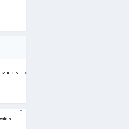
le 18 juin
31
itif à