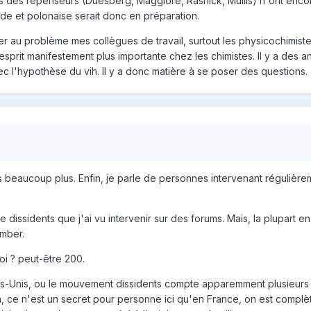
es repenseurs (Duesberg, Maggiore, Rasnick, Mullis) n'ont encore
nde et polonaise serait donc en préparation.
ser au problème mes collègues de travail, surtout les physicochimiste
sprit manifestement plus importante chez les chimistes. Il y a des a
vec l'hypothèse du vih. Il y a donc matière à se poser des questions.
s beaucoup plus. Enfin, je parle de personnes intervenant régulière
 dissidents que j'ai vu intervenir sur des forums. Mais, la plupart en
omber.
uoi ? peut-être 200.
ats-Unis, ou le mouvement dissidents compte apparemment plusieurs m
, ce n'est un secret pour personne ici qu'en France, on est complè