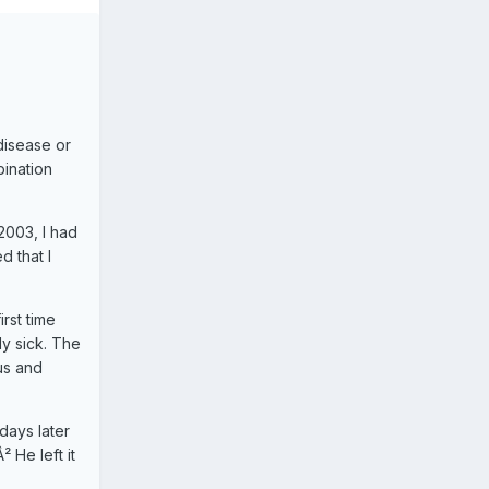
 disease or
bination
2003, I had
d that I
rst time
ly sick. The
us and
days later
He left it