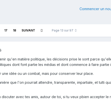
Commencer un nou
17
18
SUIVANT
Page 13 sur 97
é
enir qu'en matière politique, les décisions prise le sont parce qu'ell
itiques dont font partie les médias et dont commence à faire partie i
r une idée ou un combat, mais pour conserver leur place.
ère que l'on pourrait attendre, transparente, impartiale, et tutti qua
discuter avec tes amis, autour de toi, si tu veux pbien accepter le 