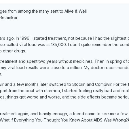
es from among the many sent to Alive & Well:
Rethinker
ars ago. In 1996, I started treatment, not because I had the slightest
-called viral load was at 135,000. I don't quite remember the com
o other drugs.
 treatment and spent two years without medicines. Then in spring of 
 my viral load results were close to a million. My doctor recommende
.
vir and a few months later switched to Stocrin and Combivir. For the fi
part from the bout with diarrhea, I started feeling really bad and real
ugs, things got worse and worse, and the side effects became serio
 treatment again, and funnily enough, a friend came to see me a few 
What If Everything You Thought You Knew About AIDS Was Wrong?Â² 