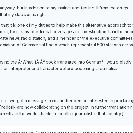
anyway, but in addition to my instinct and feeling ill from the drugs,
hat my decision is right.
ve that it is one of my duties to help make this alternative approach to
ublic, by means of editorial coverage and investigation. I am the hea
ivate news radio station, and a member of the executive committees
ociation of Commercial Radio which represents 4.500 stations acros
ing the Â³What IfÅ Â² book translated into German? I would gladly 
s an interpreter and translator before becoming a journalist.
rote, we got a message from another person interested in produci
Frederik are now collaborating on the project. In further translation 
rrently in the works thanks to another journalist in that country.]