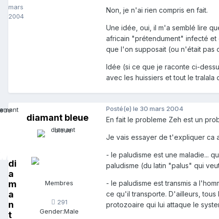
mars
Non, je n'ai rien compris en fait.
2004
Une idée, oui, il m'a semblé lire q
africain "prétendument" infecté et
que l'on supposait (ou n'était pas d
Idée (si ce que je raconte ci-dess
avec les huissiers et tout le tralala
Posté(e)
le 30 mars 2004
diamant bleue
En fait le probleme Zeh est un pro
Je vais essayer de t'expliquer ca 
- le paludisme est une maladie...
di
paludisme (du latin "palus" qui veut 
a
m
Membres
- le paludisme est transmis a l'hom
a
ce qu'il transporte. D'ailleurs, to
291
n
protozoaire qui lui attaque le syste
Gender:
Male
t