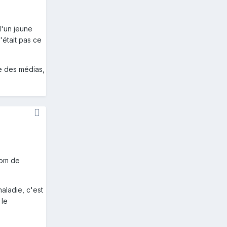
d'un jeune
'était pas ce
e des médias,
nom de
aladie, c'est
 le