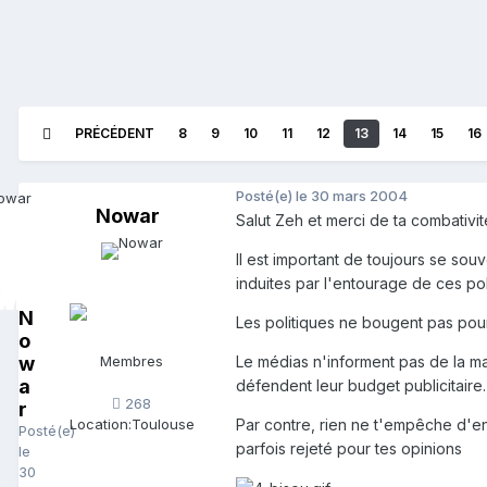
PRÉCÉDENT
8
9
10
11
12
13
14
15
16
Posté(e)
le 30 mars 2004
Nowar
Salut Zeh et merci de ta combativit
Il est important de toujours se souv
induites par l'entourage de ces pol
N
Les politiques ne bougent pas pou
o
w
Membres
Le médias n'informent pas de la mani
a
défendent leur budget publicitaire.
268
r
Par contre, rien ne t'empêche d'en 
Location:
Toulouse
Posté(e)
parfois rejeté pour tes opinions
le
30