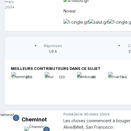
mars
2004
Nowar
Réponses
C
1,9 k
2
MEILLEURS CONTRIBUTEURS DANS CE SUJET
288
120
98
94
Posté(e)
le 30 mars 2004
Cheminot
Les choses commencent à bouger en
Alive&Well, San Francisco :